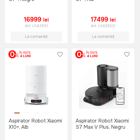
16999
17499
lei
lei
Art:
U143901
Art:
U143900
La comandă
La comandă
Aspirator Robot Xiaomi
Aspirator Robot Xiaomi
X10+, Alb
S7 Max V Plus, Negru