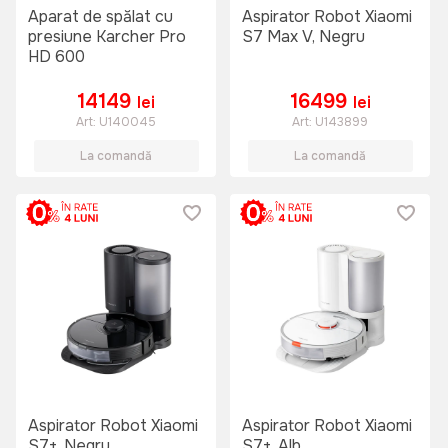
Aparat de spălat cu
Aspirator Robot Xiaomi
presiune Karcher Pro
S7 Max V, Negru
HD 600
14149
16499
lei
lei
Art:
U140045
Art:
U143899
La comandă
La comandă
Aspirator Robot Xiaomi
Aspirator Robot Xiaomi
S7+, Negru
S7+, Alb