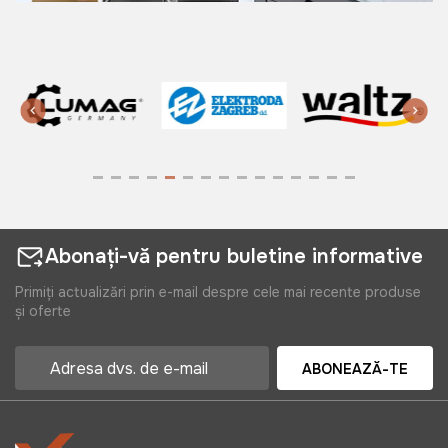
Abonați-vă pentru buletine informative
Primiți actualizări prin e-mail despre cele mai recente produse
și oferte
ABONEAZĂ-TE