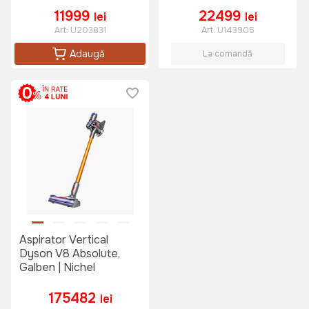
11999
22499
lei
lei
Art:
U203831
Art:
U143905
Adaugă
La comandă
Aspirator Vertical
Dyson V8 Absolute,
Galben | Nichel
175482
lei