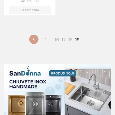
Art:
U90619
La comandă
1
...
16
17
18
19