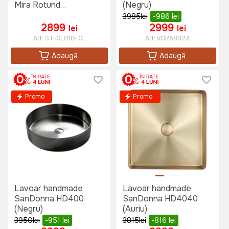
Mira Rotund
(Negru)
(Transparent-Auriu)
3985
lei
-986
lei
2899
2999
lei
lei
Art:
ST-GL01D-GL
Art:
VOR58924
Adaugă
Adaugă
Promo
Promo
Lavoar handmade
Lavoar handmade
SanDonna HD400
SanDonna HD4040
(Negru)
(Auriu)
3950
lei
-951
lei
3815
lei
-816
lei