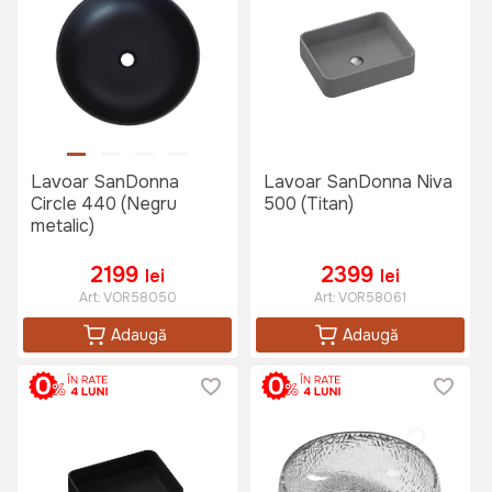
Lavoar SanDonna
Lavoar SanDonna Niva
Circle 440 (Negru
500 (Titan)
metalic)
2199
2399
lei
lei
Art:
VOR58050
Art:
VOR58061
Adaugă
Adaugă