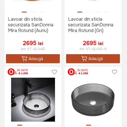
Lavoar din sticla
Lavoar din sticla
securizata SanDonna
securizata SanDonna
Mira Rotund (Auriu)
Mira Rotund (Gri)
2695
2695
lei
lei
Art:
ST-GL04D
Art:
ST-GL01D-G
Adaugă
Adaugă