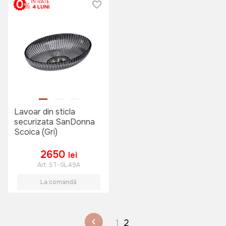
Lavoar din sticla
securizata SanDonna
Scoica (Gri)
2650
lei
Art:
ST-GL49A
La comandă
1
2