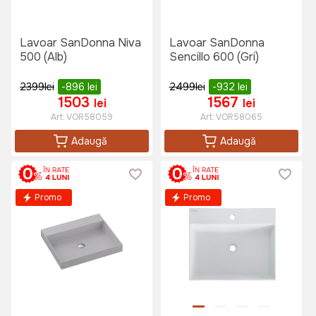
Lavoar SanDonna Niva
Lavoar SanDonna
500 (Alb)
Sencillo 600 (Gri)
2399
lei
-896
lei
2499
lei
-932
lei
1503
1567
lei
lei
Art:
VOR58059
Art:
VOR58065
Adaugă
Adaugă
Promo
Promo