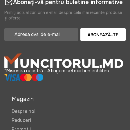
Abonați-vă pentru buletine informative
Primiți actualizări prin e-mail despre cele mai recente produse
și oferte
ABONEAZĂ-TE
“Misiunea noastră - Atingem cel mai bun echilibru
Magazin
Despre noi
Reduceri
Promotii