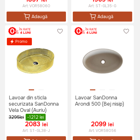
Art:
VOR58060
Art:
ST-GL35-G
Adaugă
Adaugă
Promo
Lavoar din sticla
Lavoar SanDonna
securizata SanDonna
Arondi 500 (Bej nisip)
Vela Oval (Auriu)
3295
lei
-1212
lei
2083
2099
lei
lei
Art:
ST-GL38-J
Art:
VOR58056