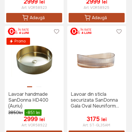
2999
2999
lei
lei
Art:
VOR58923
Art:
VOR58925
Adaugă
Adaugă
Promo
Lavoar handmade
Lavoar din sticla
SanDonna HD400
securizata SanDonna
(Auriu)
Gala Oval Neuniform
(Auriu)
3850
lei
-851
lei
2999
3175
lei
lei
Art:
VOR58922
Art:
ST-GL35AM