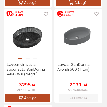
Adaugă
Adaugă
Lavoar din sticla
Lavoar SanDonna
securizata SanDonna
Arondi 500 (Titan)
Vela Oval (Negru)
3295
2099
lei
lei
Art:
ST_GL38-G
Art:
VOR58057
Adaugă
La comandă