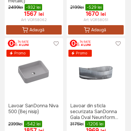
metalic)
2499
lei
-932
lei
2199
lei
-529
lei
1567
1670
lei
lei
Art:
VOR58062
Art:
VOR58051
Adaugă
Adaugă
Promo
Promo
Lavoar SanDonna Niva
Lavoar din sticla
500 (Bej nisip)
securizata SanDonna
Gala Oval Neuniform
(Gri)
2399
lei
-542
lei
3175
lei
-1206
lei
1857
1969
lei
lei