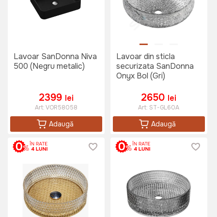
Lavoar SanDonna Niva
Lavoar din sticla
500 (Negru metalic)
securizata SanDonna
Onyx Bol (Gri)
2399
2650
lei
lei
Art:
VOR58058
Art:
ST-GL60A
Adaugă
Adaugă