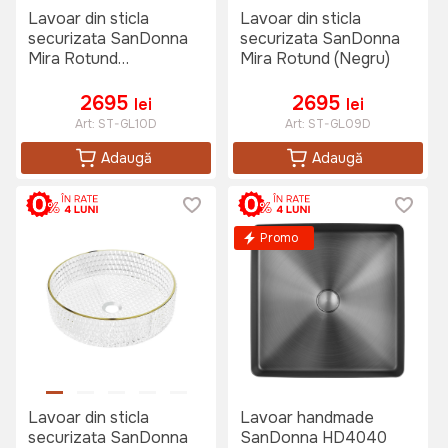
Lavoar din sticla
Lavoar din sticla
securizata SanDonna
securizata SanDonna
Mira Rotund
Mira Rotund (Negru)
(Transparent-Negru)
2695
2695
lei
lei
Art:
ST-GL10D
Art:
ST-GL09D
Adaugă
Adaugă
Promo
Lavoar din sticla
Lavoar handmade
securizata SanDonna
SanDonna HD4040