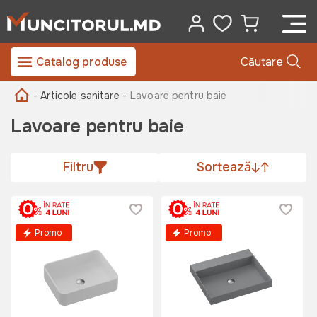
Catalog produse
Căutare
- Articole sanitare -
Lavoare pentru baie
Lavoare pentru baie
Filtru
Sortează
Promo
Promo