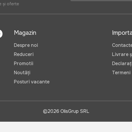
e și oferte
Magazin
Import
Despre noi
Contact
Reduceri
Livrare ș
Promotii
Declarați
Noutăți
Termeni ș
Posturi vacante
©2026 OlisGrup SRL