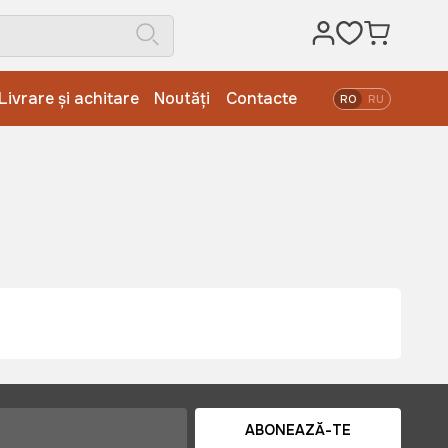
Livrare și achitare
Noutăți
Contacte
RO
RU
ABONEAZĂ-TE