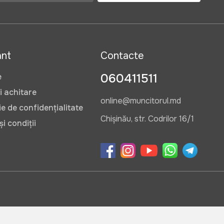
ant
Contacte
060411511
e
i achitare
online@muncitorul.md
e de confidențialitate
Chișinău, str. Codrilor 16/1
i condiții