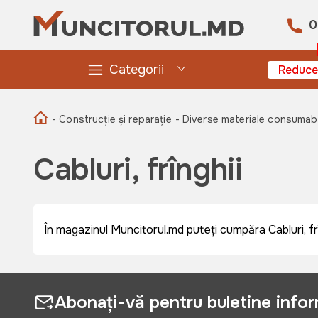
0
Categorii
Reduce
- Construcție și reparație
- Diverse materiale consumabi
Cabluri, frînghii
În magazinul Muncitorul.md puteți cumpăra Cabluri, frîn
Abonați-vă pentru buletine info