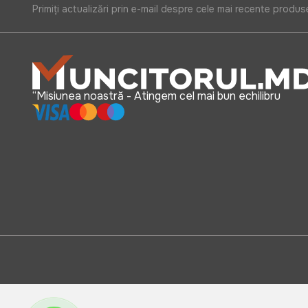
Primiți actualizări prin e-mail despre cele mai recente produs
“Misiunea noastră - Atingem cel mai bun echilibru