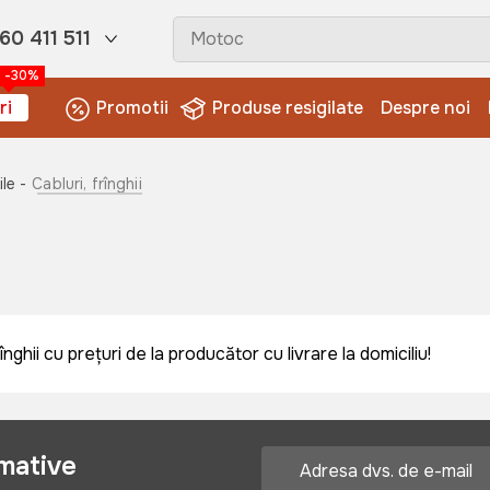
60 411 511
-30%
ri
Promotii
Produse resigilate
Despre noi
le -
Cabluri, frînghii
ghii cu prețuri de la producător cu livrare la domiciliu!
rmative