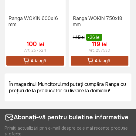
Ranga WOKIN 600x16
Ranga WOKIN 750x18
mm
mm
145
lei
-26
lei
100
119
lei
lei
Art:
257524
Art:
257530
Adaugă
Adaugă
În magazinul Muncitorul.md puteți cumpăra Ranga cu
prețuri de la producător cu livrare la domiciliu!
Abonați-vă pentru buletine informative
Primiți actualizări prin e-mail despre cele mai recente produse
și oferte