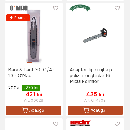
Promo
Bara & Lant 30D 1/4-
Adaptor tip drujba pt
1.3 - O'Mac
polizor unghiular 16
Micul Fermier
700
lei
-279
lei
421
425
lei
lei
Art:
00028
Art:
GF-1702
Adaugă
Adaugă