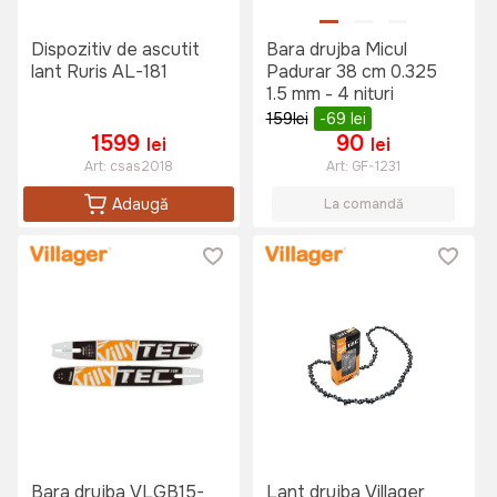
Dispozitiv de ascutit
Bara drujba Micul
lant Ruris AL-181
Padurar 38 cm 0.325
1.5 mm - 4 nituri
159
lei
-69
lei
1599
90
lei
lei
Art:
csas2018
Art:
GF-1231
Adaugă
La comandă
Bara drujba VLGB15-
Lant drujba Villager