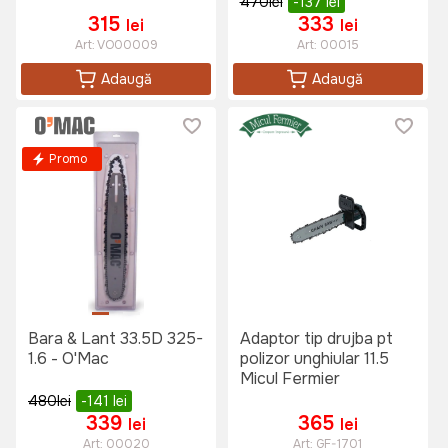
470
lei
-137
lei
315
333
lei
lei
Art:
VO00009
Art:
00015
Adaugă
Adaugă
Promo
Bara & Lant 33.5D 325-
Adaptor tip drujba pt
1.6 - O'Mac
polizor unghiular 11.5
Micul Fermier
480
lei
-141
lei
339
365
lei
lei
Art:
00020
Art:
GF-1701