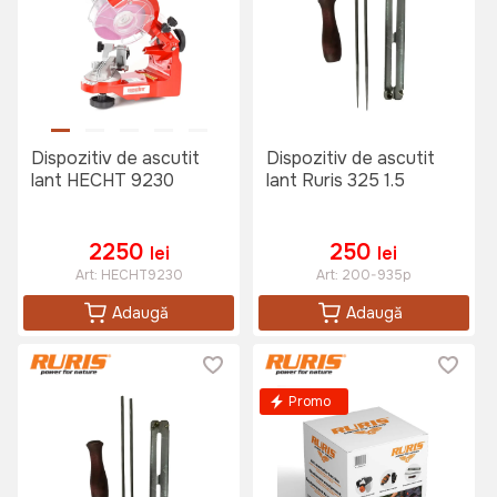
Dispozitiv de ascutit
Dispozitiv de ascutit
lant HECHT 9230
lant Ruris 325 1.5
2250
250
lei
lei
Art:
HECHT9230
Art:
200-935p
Adaugă
Adaugă
Promo