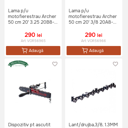
Lama p/u
Lama p/u
motofierestrau Archer
motofierestrau Archer
50 cm 20' 3.25 20B8-
50 cm 20' 3/8 20A8-
LS-CH
TL-HV
290
290
lei
lei
Art:
VOR56965
Art:
VOR56966
Adaugă
Adaugă
Dispozitiv pt ascutit
Lant/drujba,3/8, 1.3MM