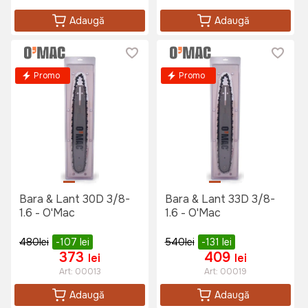
Adaugă
Adaugă
Promo
Promo
Bara & Lant 30D 3/8-
Bara & Lant 33D 3/8-
1.6 - O'Mac
1.6 - O'Mac
480
lei
-107
lei
540
lei
-131
lei
373
409
lei
lei
Art:
00013
Art:
00019
Adaugă
Adaugă