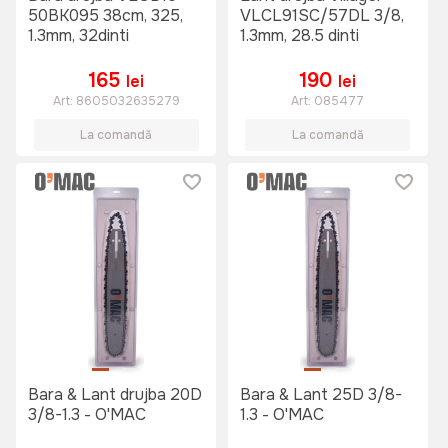
50BK095 38cm, 325,
VLCL91SC/57DL 3/8,
1.3mm, 32dinti
1.3mm, 28.5 dinti
165
190
lei
lei
Art:
8605032635279
Art:
085477
La comandă
La comandă
Bara & Lant drujba 20D
Bara & Lant 25D 3/8-
3/8-1.3 - O'MAC
1.3 - O'MAC