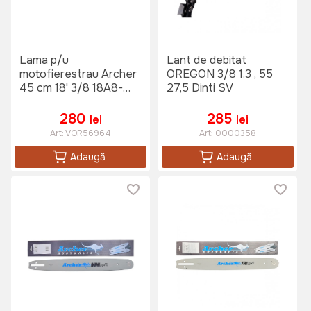
Lama p/u
Lant de debitat
motofierestrau Archer
OREGON 3/8 1.3 , 55
45 cm 18' 3/8 18A8-
27,5 Dinti SV
TL-HV
280
285
lei
lei
Art:
VOR56964
Art:
0000358
Adaugă
Adaugă