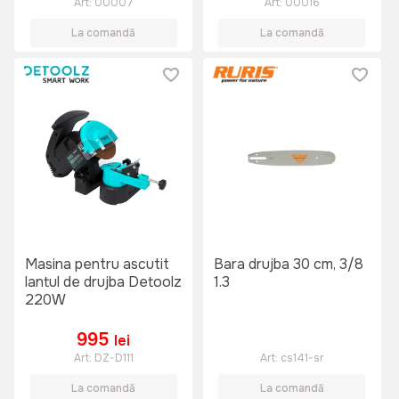
Art:
00007
Art:
00016
La comandă
La comandă
Masina pentru ascutit
Bara drujba 30 cm, 3/8
lantul de drujba Detoolz
1.3
220W
995
lei
Art:
DZ-D111
Art:
cs141-sr
La comandă
La comandă