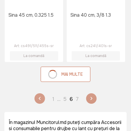
Sina 45 cm, 0.325 1.5
Sina 40 cm, 3/8 1.3
Art:
cs491/511/455s-sr
Art:
cs241/401s-sr
La comandă
La comandă
MAI MULTE
1
...
5
6
7
În magazinul Muncitorul.md puteți cumpăra Accesorii
si consumabile pentru drujbe cu lant cu prețuri de la