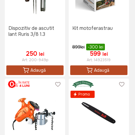
Dispozitiv de ascutit
Kit motoferastrau
lant Ruris 3/8 1.3
899
lei
-300
lei
250
599
lei
lei
Art:
200-949p
Art:
14923519
Adaugă
Adaugă
Promo