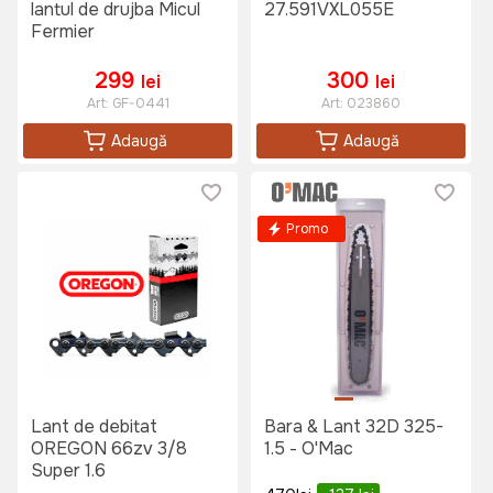
lantul de drujba Micul
27.591VXL055E
Fermier
299
300
lei
lei
Art:
GF-0441
Art:
023860
Adaugă
Adaugă
Promo
Lant de debitat
Bara & Lant 32D 325-
OREGON 66zv 3/8
1.5 - O'Mac
Super 1.6