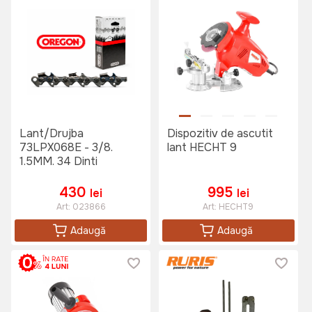
Lant/Drujba
Dispozitiv de ascutit
73LPX068E - 3/8.
lant HECHT 9
1.5MM. 34 Dinti
430
995
lei
lei
Art:
023866
Art:
HECHT9
Adaugă
Adaugă