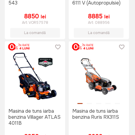
543
6111 V (Autopropulsie)
8850
8885
lei
lei
Art:
VOR57578
Art:
088956
La comandă
La comandă
Masina de tuns iarba
Masina de tuns iarba
benzina Villager ATLAS
benzina Ruris RX311S
4011B