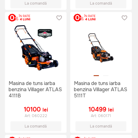
La comandă
La comandă
Masina de tuns iarba
Masina de tuns iarba
benzina Villager ATLAS
benzina Villager ATLAS
4111B
5111T
10100
10499
lei
lei
Art:
060222
Art:
060171
La comandă
La comandă