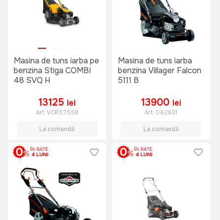
Masina de tuns iarba pe
Masina de tuns iarba
benzina Stiga COMBI
benzina Villager Falcon
48 SVQ H
5111 B
13125
13900
lei
lei
Art:
VOR57558
Art:
062631
La comandă
La comandă