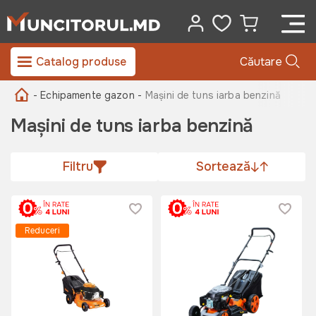
Catalog produse
Căutare
- Echipamente gazon -
Mașini de tuns iarba benzină
Mașini de tuns iarba benzină
Filtru
Sortează
Reduceri