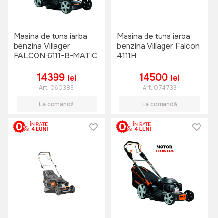
Masina de tuns iarba
Masina de tuns iarba
benzina Villager
benzina Villager Falcon
FALCON 6111-B-MATIC
4111H
14399
14500
lei
lei
Art:
060389
Art:
074733
La comandă
La comandă