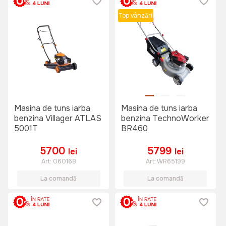
Top vânzări
Masina de tuns iarba
Masina de tuns iarba
benzina Villager ATLAS
benzina TechnoWorker
5001T
BR460
5700
5799
lei
lei
Art:
060168
Art:
WR65199
La comandă
La comandă