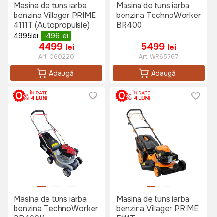
Masina de tuns iarba
Masina de tuns iarba
benzina Villager PRIME
benzina TechnoWorker
4111T (Autopropulsie)
BR400
4995
lei
-496
lei
4499
5499
lei
lei
Art:
060220
Art:
WR65767
Adaugă
Adaugă
Masina de tuns iarba
Masina de tuns iarba
benzina TechnoWorker
benzina Villager PRIME