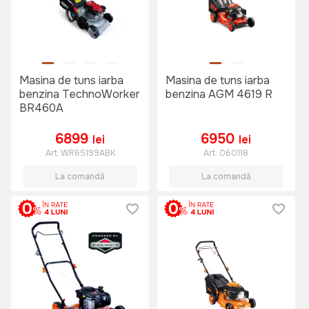
Masina de tuns iarba
Masina de tuns iarba
benzina TechnoWorker
benzina AGM 4619 R
BR460A
6899
6950
lei
lei
Art:
WR65199ABK
Art:
060118
La comandă
La comandă