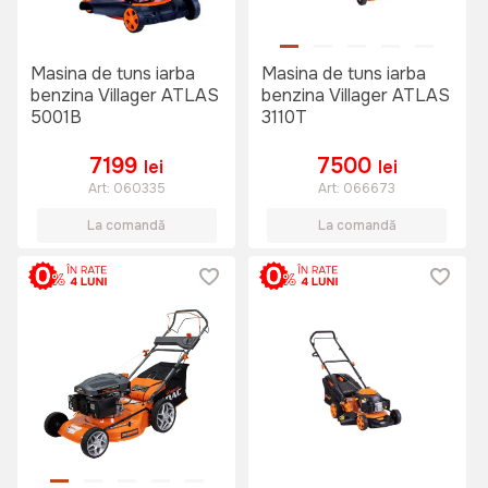
Masina de tuns iarba
Masina de tuns iarba
benzina Villager ATLAS
benzina Villager ATLAS
5001B
3110T
7199
7500
lei
lei
Art:
060335
Art:
066673
La comandă
La comandă