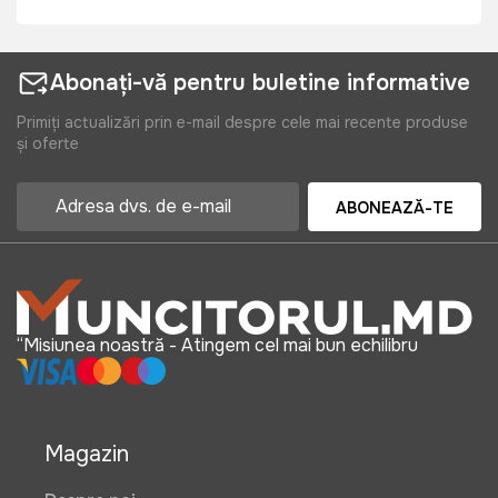
Abonați-vă pentru buletine informative
Primiți actualizări prin e-mail despre cele mai recente produse
și oferte
ABONEAZĂ-TE
“Misiunea noastră - Atingem cel mai bun echilibru
Magazin