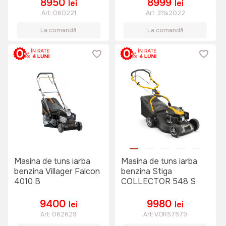
8950
8999
lei
lei
Art:
060221
Art:
311s2022
La comandă
La comandă
Masina de tuns iarba
Masina de tuns iarba
benzina Villager Falcon
benzina Stiga
4010 B
COLLECTOR 548 S
9400
9980
lei
lei
Art:
062629
Art:
VOR57579