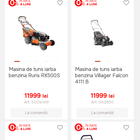
Masina de tuns iarba
Masina de tuns iarba
benzina Ruris RX500S
benzina Villager Falcon
4111 B
11999
11999
lei
lei
Art:
500srx19
Art:
062630
La comandă
La comandă