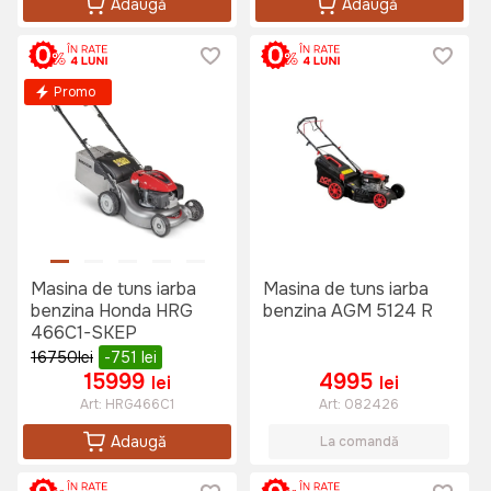
Adaugă
Adaugă
Promo
Masina de tuns iarba
Masina de tuns iarba
benzina Honda HRG
benzina AGM 5124 R
466C1-SKEP
16750
lei
-751
lei
15999
4995
lei
lei
Art:
HRG466C1
Art:
082426
Adaugă
La comandă