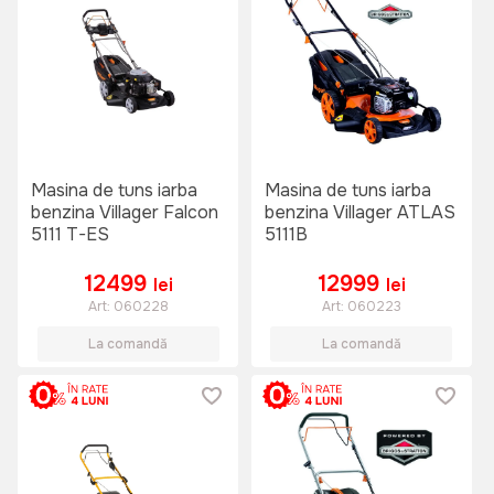
Masina de tuns iarba
Masina de tuns iarba
benzina Villager Falcon
benzina Villager ATLAS
5111 T-ES
5111B
12499
12999
lei
lei
Art:
060228
Art:
060223
La comandă
La comandă