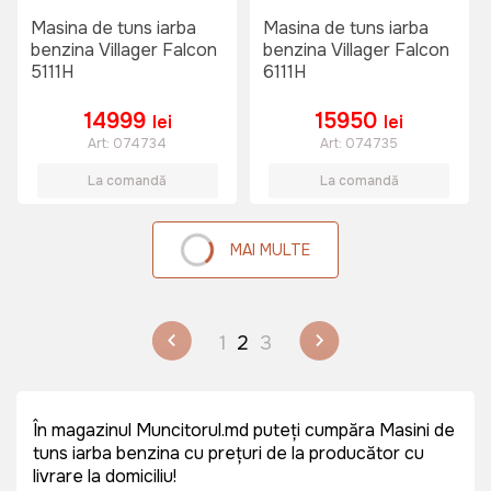
Masina de tuns iarba
Masina de tuns iarba
benzina Villager Falcon
benzina Villager Falcon
5111H
6111H
14999
15950
lei
lei
Art:
074734
Art:
074735
La comandă
La comandă
MAI MULTE
1
2
3
În magazinul Muncitorul.md puteți cumpăra Masini de
tuns iarba benzina cu prețuri de la producător cu
livrare la domiciliu!