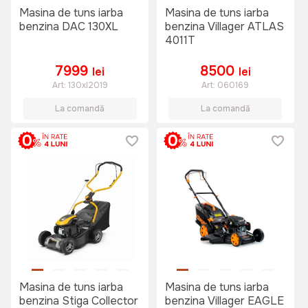
Masina de tuns iarba
Masina de tuns iarba
benzina DAC 130XL
benzina Villager ATLAS
4011T
7999
8500
lei
lei
Art:
130xl2019
Art:
060169
La comandă
La comandă
Masina de tuns iarba
Masina de tuns iarba
benzina Stiga Collector
benzina Villager EAGLE