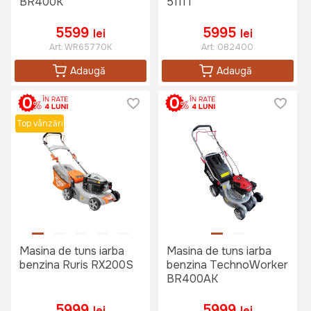
BR400K
5111T
5599
5995
lei
lei
Art:
WR65770K
Art:
082400
Adaugă
Adaugă
Top vânzări
Masina de tuns iarba
Masina de tuns iarba
benzina Ruris RX200S
benzina TechnoWorker
BR400AK
5999
5999
lei
lei