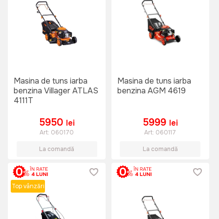
Masina de tuns iarba
Masina de tuns iarba
benzina Villager ATLAS
benzina AGM 4619
4111T
5950
5999
lei
lei
Art:
060170
Art:
060117
La comandă
La comandă
Top vânzări