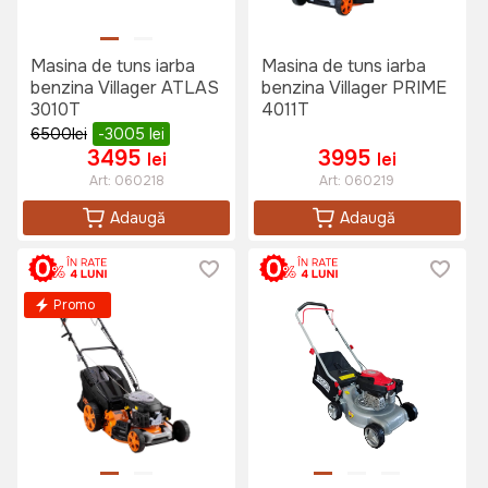
Masina de tuns iarba
Masina de tuns iarba
benzina Villager ATLAS
benzina Villager PRIME
3010T
4011T
6500
lei
-3005
lei
3495
3995
lei
lei
Art:
060218
Art:
060219
Adaugă
Adaugă
Promo