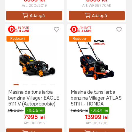
Art:
200s2019
Art:
WR65770AK
Adaugă
Adaugă
Reduceri
Reduceri
Masina de tuns iarba
Masina de tuns iarba
benzina Villager EAGLE
benzina Villager ATLAS
5111 V (Autopropulsie)
5111H - HONDA
9500
lei
-1505
lei
16500
lei
-2501
lei
7995
13999
lei
lei
Art:
088955
Art:
060706