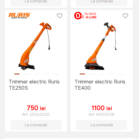
La comandă
La comandă
Trimmer electric Ruris
Trimmer electric Ruris
TE250S
TE400
750
1100
lei
lei
Art:
250s2020
Art:
40012016
La comandă
La comandă