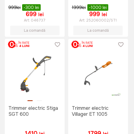
999
lei
-300
lei
1999
lei
-1000
lei
699
999
lei
lei
Art:
046737
Art:
252060002/ST1
La comandă
La comandă
Trimmer electric Stiga
Trimmer electric
SGT 600
Villager ET 1005
1410
1799
lei
lei