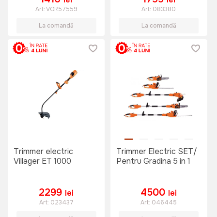
Art:
VOR57559
Art:
083380
La comandă
La comandă
Trimmer electric
Trimmer Electric SET/
Villager ET 1000
Pentru Gradina 5 in 1
2299
4500
lei
lei
Art:
023437
Art:
046445