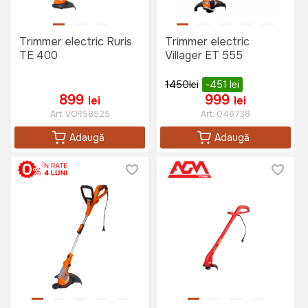
Trimmer electric Ruris
Trimmer electric
TE 400
Villager ET 555
1450
lei
-451
lei
899
999
lei
lei
Art:
VOR58525
Art:
046738
Adaugă
Adaugă