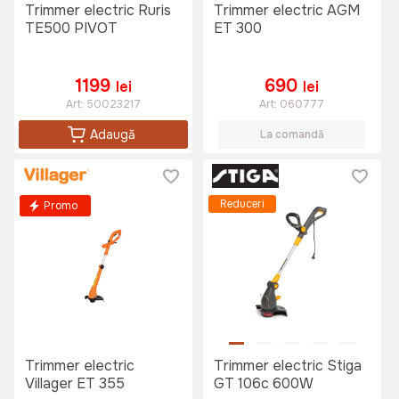
Trimmer electric Ruris
Trimmer electric AGM
TE500 PIVOT
ET 300
1199
690
lei
lei
Art:
50023217
Art:
060777
Adaugă
La comandă
Reduceri
Promo
Trimmer electric
Trimmer electric Stiga
Villager ET 355
GT 106c 600W