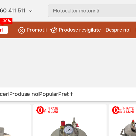
60 411 511
-30%
ri
Promotii
Produse resigilate
Despre noi
ceri
Produse noi
Popular
Preț