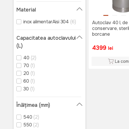
Material
inox alimentarAisi 304
(6)
Autoclav 40 l, de
conservare, steri
borcane
Capacitatea autoclavului
(L)
4399
lei
40
(2)
La com
70
(1)
20
(1)
60
(1)
30
(1)
Înălțimea (mm)
540
(2)
550
(2)