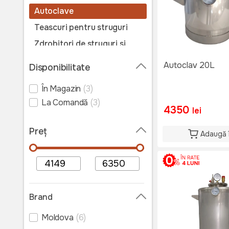
Autoclave
Teascuri pentru struguri
Zdrobitori de struguri si
fructe
Autoclav 20L
Disponibilitate
În Magazin
(3)
La Comandă
(3)
4350
lei
Preț
Adaugă 
Brand
Moldova
(6)