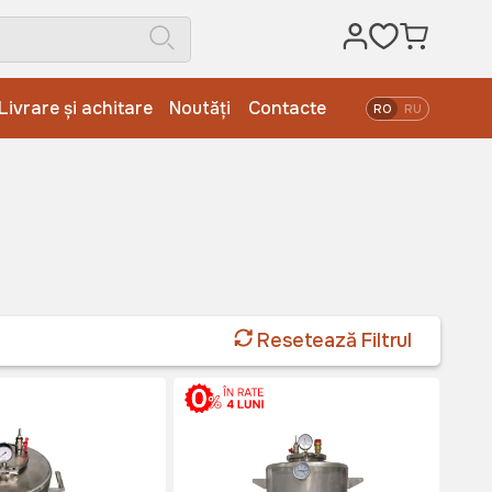
Livrare și achitare
Noutăți
Contacte
RO
RU
Resetează Filtrul