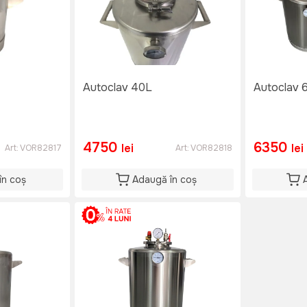
Autoclav 40L
Autoclav 
4750
6350
lei
lei
Art:
VOR82817
Art:
VOR82818
în coș
Adaugă în coș