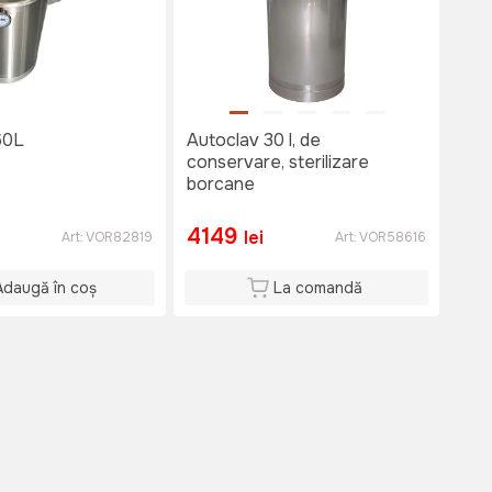
60L
Autoclav 30 l, de
conservare, sterilizare
borcane
4149
lei
Art:
VOR82819
Art:
VOR58616
Adaugă în coș
La comandă