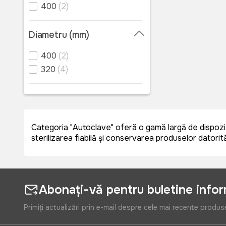
400
(2)
Diametru (mm)
400
(2)
320
(4)
Categoria "Autoclave" oferă o gamă largă de dispozit
sterilizarea fiabilă și conservarea produselor datorit
Abonați-vă pentru buletine info
Primiți actualizări prin e-mail despre cele mai recente produs