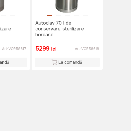
Autoclav 70 l, de
lizare
conservare, sterilizare
borcane
5299
lei
Art:
VOR58617
Art:
VOR58618
andă
La comandă