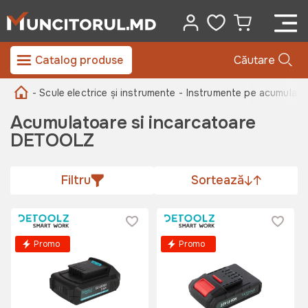
Catalog produse
Căutare
- Scule electrice și instrumente
- Instrumente pe acumulator
Acumulatoare si incarcatoare
DETOOLZ
Filtru
Sortează
Promo
Promo