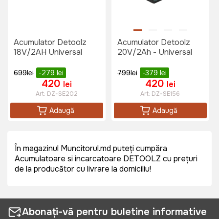
Acumulator Detoolz
Acumulator Detoolz
18V/2AH Universal
20V/2Ah - Universal
699
lei
-279
lei
799
lei
-379
lei
420
420
lei
lei
Art:
DZ-SE202
Art:
DZ-SE156
Adaugă
Adaugă
În magazinul Muncitorul.md puteți cumpăra
Acumulatoare si incarcatoare DETOOLZ cu prețuri
de la producător cu livrare la domiciliu!
Abonați-vă pentru buletine informative