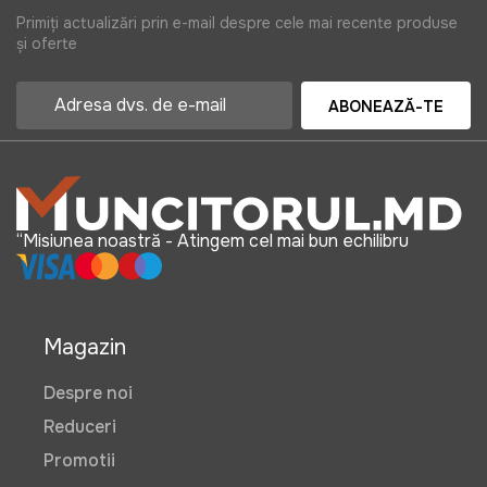
Primiți actualizări prin e-mail despre cele mai recente produse
și oferte
ABONEAZĂ-TE
“Misiunea noastră - Atingem cel mai bun echilibru
Magazin
Despre noi
Reduceri
Promotii