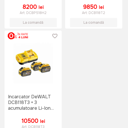
8200
9850
lei
lei
Art:
DCBP518H2
Art:
DCB118T2
La comandă
La comandă
Incarcator DeWALT
DCB118T3 + 3
acumulatoare Li-Ion
18/54V 6.0Ah
10500
lei
Art:
DCB118T3