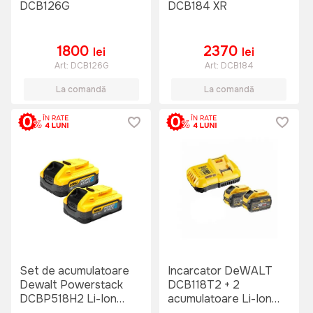
DCB126G
DCB184 XR
1800
2370
lei
lei
Art:
DCB126G
Art:
DCB184
La comandă
La comandă
Set de acumulatoare
Incarcator DeWALT
Dewalt Powerstack
DCB118T2 + 2
DCBP518H2 Li-Ion
acumulatoare Li-Ion
18V,2xAh (p.2)
18/54V 6.0Ah