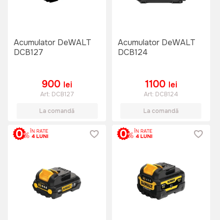
Acumulator DeWALT
Acumulator DeWALT
DCB127
DCB124
900
1100
lei
lei
Art:
DCB127
Art:
DCB124
La comandă
La comandă