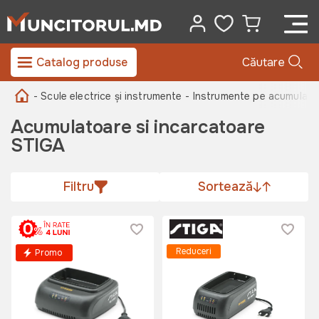
Catalog produse
Căutare
- Scule electrice și instrumente
- Instrumente pe acumulator
Acumulatoare si incarcatoare
STIGA
Filtru
Sortează
Reduceri
Promo