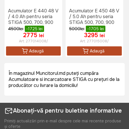
Acumulator E 440 48 V
Acumulator E 450 48 V
/ 4.0 Ah pentru seria
/ 5.0 Ah pentru seria
STIGA 500, 700, 900
STIGA 500, 700, 900
4500
lei
-1725
lei
5000
lei
-1705
lei
2775
3295
lei
lei
Art:
277014008/
Art:
277015008/
Adaugă
Adaugă
În magazinul Muncitorul.md puteți cumpăra
Acumulatoare si incarcatoare STIGA cu prețuri de la
producător cu livrare la domiciliu!
Abonați-vă pentru buletine informative
Primiți actualizări prin e-mail despre cele mai recente produse
și oferte