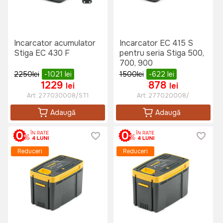
Incarcator acumulator
Incarcator EC 415 S
Stiga EC 430 F
pentru seria Stiga 500,
700, 900
2250
lei
-1021
lei
1500
lei
-622
lei
1229
878
lei
lei
Art:
277030008/ST1
Art:
277020008/
Adaugă
Adaugă
Reduceri
Reduceri