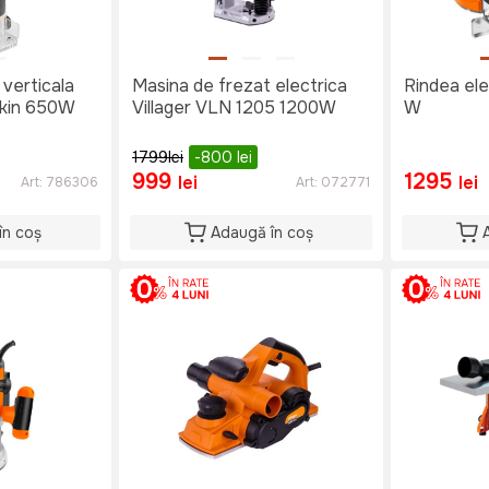
 verticala
Masina de frezat electrica
Rindea el
okin 650W
Villager VLN 1205 1200W
W
1799
lei
-800
lei
999
1295
lei
lei
Art:
786306
Art:
072771
în coș
Adaugă în coș