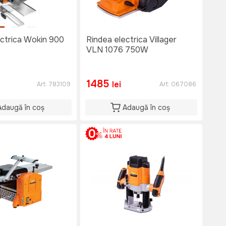
ectrica Wokin 900
Rindea electrica Villager
VLN 1076 750W
1485
lei
Art:
783109
Art:
067086
Adaugă în coș
Adaugă în coș