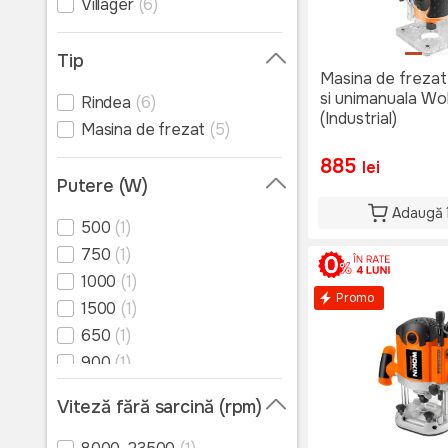
Villager
(6)
Genti pentru instrumente
Burghii și carote
Tip
Masina de frezat
Discuri
si unimanuala W
Rindea
(6)
Foi si banda pentru slefuit
(Industrial)
Masina de frezat
(5)
Accesorii pentru
885
instrumente electrice
lei
Putere (W)
Piese de schimb pentru
scule electrice
Adaugă 
500
(1)
Instrumente manuale
750
(1)
1000
(1)
Promo
1500
(1)
650
(1)
900
(1)
1200
(2)
Viteză fără sarcină (rpm)
2100
(1)