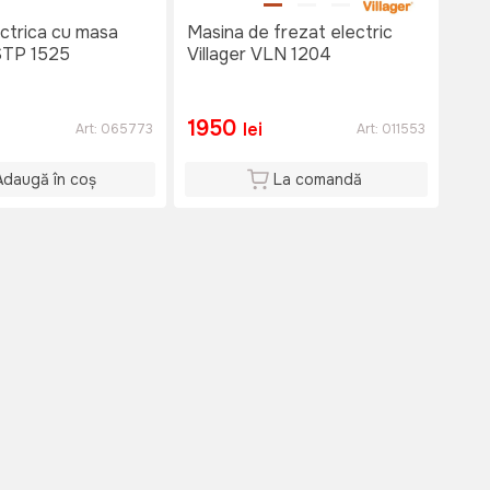
ctrica cu masa
Masina de frezat electric
VSTP 1525
Villager VLN 1204
1950
lei
Art:
065773
Art:
011553
Adaugă în coș
La comandă