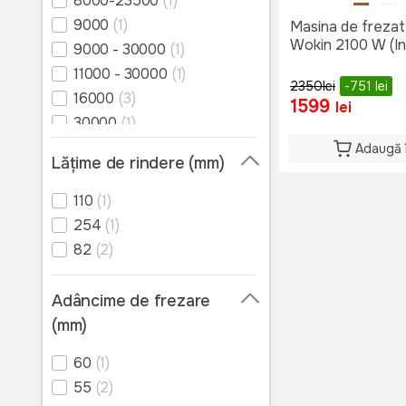
8000-23500
(1)
9000
(1)
Masina de frezat
Wokin 2100 W (Ind
9000 - 30000
(1)
11000 - 30000
(1)
2350
lei
-751
lei
16000
(3)
1599
lei
30000
(1)
33500
(1)
Adaugă 
Lățime de rindere (mm)
110
(1)
254
(1)
82
(2)
Adâncime de frezare
(mm)
60
(1)
55
(2)