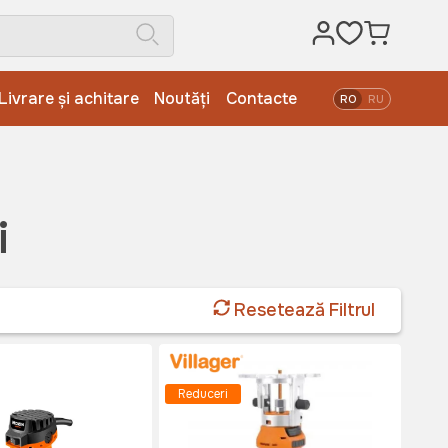
Livrare și achitare
Noutăți
Contacte
RO
RU
i
Resetează Filtrul
Reduceri