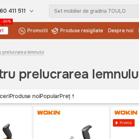
60 411 511
-30%
ri
Promotii
Produse resigilate
Despre noi
u prelucrarea lemnului
tru prelucrarea lemnulu
ceri
Produse noi
Popular
Preț
Promo