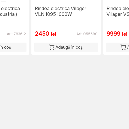
 electrica
Rindea electrica Villager
Rindea ele
ustrial)
VLN 1095 1000W
Villager 
2450
9999
lei
lei
Art:
783612
Art:
055690
în coș
Adaugă în coș