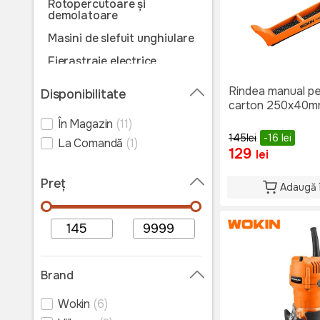
Rotopercutoare și
demolatoare
Masini de slefuit unghiulare
Fierastraie electrice
Fierastraie
Rindea manual pe
Disponibilitate
circulare/stationare
carton 250x40m
Polizoare electrice
În Magazin
(11)
145
lei
-16
lei
Suflante de aer cald
La Comandă
(1)
129
lei
Unelte electrice pentru
prelucrarea lemnului
Preț
Adaugă 
Multifunctionale
Pistoale de vopsit
Aparat de șlefuit
Aparate de lustruit
Brand
Aparat de lipit
Wokin
(6)
Vibratoare beton