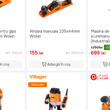
ntru gips
Rindea manuala 235x44mm
Masina de 
m Wokin
Wokin
si uniman
(Industrial)
1250
lei
-5
155
699
lei
lei
Art:
358210
Art:
358009
în coș
Adaugă în coș
Reduceri