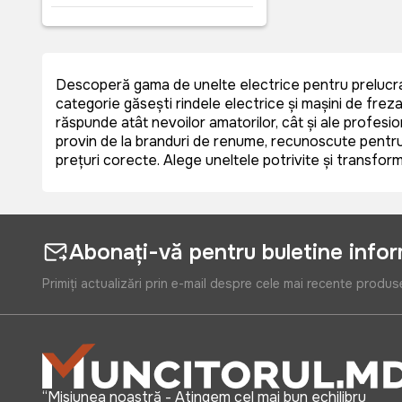
Descoperă gama de unelte electrice pentru prelucrare
categorie găsești rindele electrice și mașini de freza
răspunde atât nevoilor amatorilor, cât și ale profesion
provin de la branduri de renume, recunoscute pentru p
prețuri corecte. Alege uneltele potrivite și transformă
Abonați-vă pentru buletine info
Primiți actualizări prin e-mail despre cele mai recente produs
“Misiunea noastră - Atingem cel mai bun echilibru