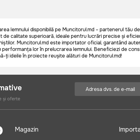
a lemnului disponibilă pe Muncitorul.md – partenerul tău de 
t de calitate superioară, ideale pentru lucrări precise și efi
iștilor. Muncitorul.md este importator oficial, garantând autent
erformanța lor în prelucrarea lemnului. Beneficiezi de consulta
-ți ideile în proiecte reușite alături de Muncitorul.md!
rmative
e și oferte
Magazin
Import