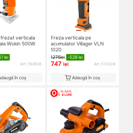
frezat verticala
Freza verticala pe
uala Wokin 500W
acumulator Villager VLN
1020
51
lei
1275
lei
-528
lei
747
lei
Art:
783806
Art:
072308
Adaugă în coș
Adaugă în coș