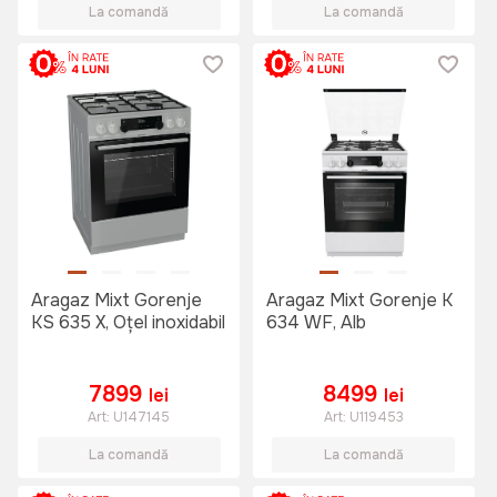
La comandă
La comandă
Aragaz Mixt Gorenje
Aragaz Mixt Gorenje K
KS 635 X, Oțel inoxidabil
634 WF, Alb
7899
8499
lei
lei
Art:
U147145
Art:
U119453
La comandă
La comandă