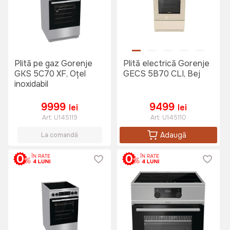
Plită pe gaz Gorenje
Plită electrică Gorenje
GKS 5C70 XF, Oțel
GECS 5B70 CLI, Bej
inoxidabil
9999
9499
lei
lei
Art:
U145119
Art:
U145110
Adaugă
La comandă