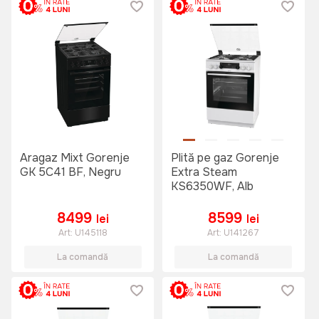
Aragaz Mixt Gorenje
Plită pe gaz Gorenje
GK 5C41 BF, Negru
Extra Steam
KS6350WF, Alb
8499
8599
lei
lei
Art:
U145118
Art:
U141267
La comandă
La comandă