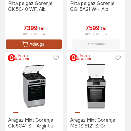
Plită pe gaz Gorenje
Plită pe gaz Gorenje
GK 5C40 WF, Alb
GGI 5A21 WH, Alb
7399
7599
lei
lei
Art:
U145394
Art:
U145396
Adaugă
La comandă
Aragaz Mixt Gorenje
Aragaz Mixt Gorenje
GK 5C41 SH, Argintiu
MEKS 5121 S, Gri