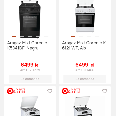
Aragaz Mixt Gorenje
Aragaz Mixt Gorenje K
K5341BF, Negru
6121 WF, Alb
6499
6499
lei
lei
Art:
U120229
Art:
U118466
La comandă
La comandă