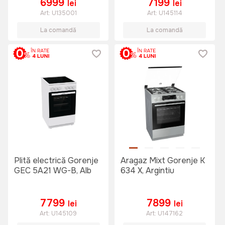
6999
7199
lei
lei
Art:
U135001
Art:
U145114
La comandă
La comandă
Plită electrică Gorenje
Aragaz Mixt Gorenje K
GEC 5A21 WG-B, Alb
634 X, Argintiu
7799
7899
lei
lei
Art:
U145109
Art:
U147162