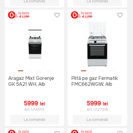
La comandă
La comandă
Aragaz Mixt Gorenje
Plită pe gaz Fermatik
GK 5A21 WH, Alb
FMC662WGW, Alb
5999
5999
lei
lei
Art:
U145113
Art:
U127516
La comandă
La comandă