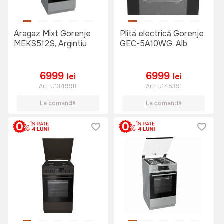
Aragaz Mixt Gorenje
Plită electrică Gorenje
MEKS512S, Argintiu
GEC-5A10WG, Alb
6999
6999
lei
lei
Art:
U134998
Art:
U145391
La comandă
La comandă