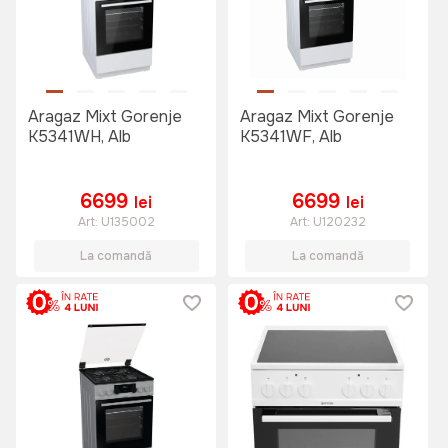
Aragaz Mixt Gorenje
Aragaz Mixt Gorenje
K5341WH, Alb
K5341WF, Alb
6699
6699
lei
lei
Art:
U135002
Art:
U120232
La comandă
La comandă