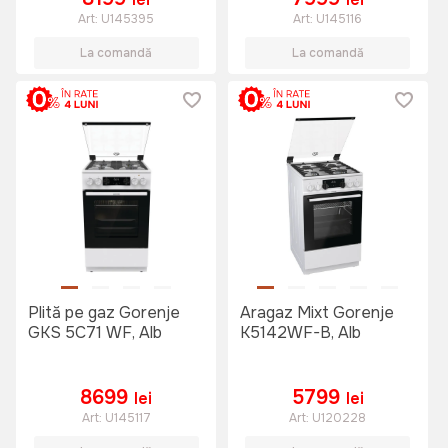
Art:
U145395
Art:
U145116
La comandă
La comandă
Plită pe gaz Gorenje
Aragaz Mixt Gorenje
GKS 5C71 WF, Alb
K5142WF-B, Alb
8699
5799
lei
lei
Art:
U145117
Art:
U120228