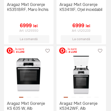
Aragaz Mixt Gorenje
Aragaz Mixt Gorenje
K5351BRF, Maro închis
K5341XF, Oțel inoxidabil
6999
6999
lei
lei
Art:
U125550
Art:
U120233
La comandă
La comandă
Aragaz Mixt Gorenje
Aragaz Mixt Gorenje
KS 635 W, Alb
K5342WF, Alb