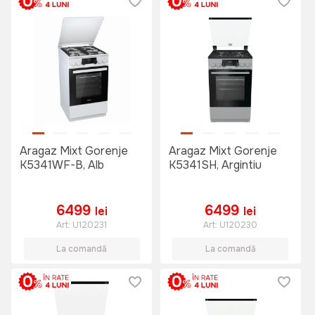
Aragaz Mixt Gorenje
Aragaz Mixt Gorenje
K5341WF-B, Alb
K5341SH, Argintiu
6499
6499
lei
lei
Art:
U120231
Art:
U120230
La comandă
La comandă