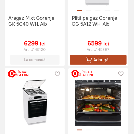
Aragaz Mixt Gorenje
Plită pe gaz Gorenje
GK 5C40 WH, Alb
GG 5A12 WH, Alb
6299
6599
lei
lei
Art:
U145120
Art:
U145397
Adaugă
La comandă