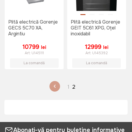
Plită electrică Gorenje
Plită electrică Gorenje
GECS 5C70 XA,
GEIT 5C61 XPG, Oțel
Argintiu
inoxidabil
10799
12999
lei
lei
Art:
U145111
Art:
U145392
La comandă
La comandă
1
2
Abonați-vă pentru buletine informative