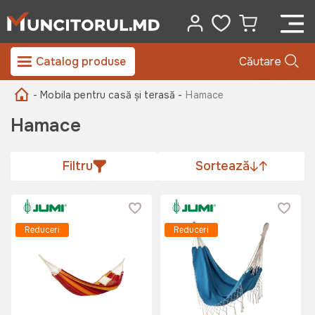
Catalog produse
Căutare
- Mobila pentru casă și terasă -
Hamace
Hamace
Filtru
Sortează
Reduceri
Reduceri