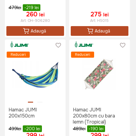
479
lei
-219
lei
260
275
lei
lei
Art:
OH-906280
Art:
H5015
Adaugă
Adaugă
Reduceri
Reduceri
Hamac JUMI
Hamac JUMI
200x150cm
200x80cm cu bara
lemn (Tropical)
499
lei
-200
lei
489
lei
-190
lei
299
299
lei
lei