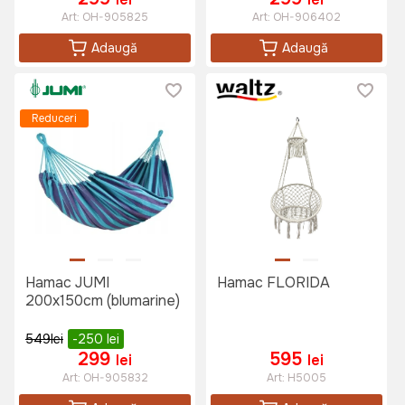
Art:
OH-905825
Art:
OH-906402
Adaugă
Adaugă
Reduceri
Hamac JUMI
Hamac FLORIDA
200x150cm (blumarine)
549
lei
-250
lei
299
595
lei
lei
Art:
OH-905832
Art:
H5005