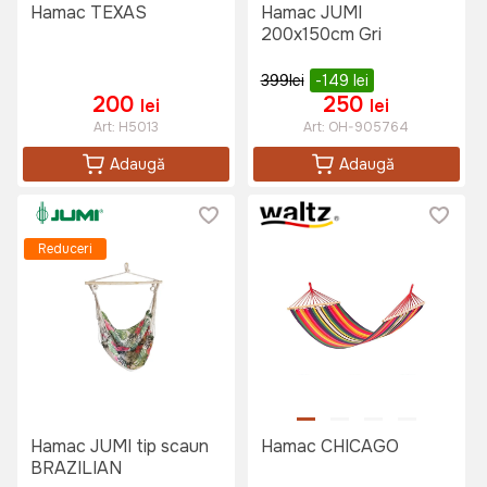
Hamac TEXAS
Hamac JUMI
200x150cm Gri
399
lei
-149
lei
200
250
lei
lei
Art:
H5013
Art:
OH-905764
Adaugă
Adaugă
Reduceri
Hamac JUMI tip scaun
Hamac CHICAGO
BRAZILIAN