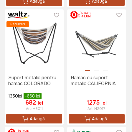
Adaugă
Adaugă
Reduceri
Suport metalic pentru
Hamac cu suport
hamac COLORADO
metalic CALIFORNIA
1350
lei
-668
lei
682
1275
lei
lei
Art:
H8011
Art:
H2017
Adaugă
Adaugă