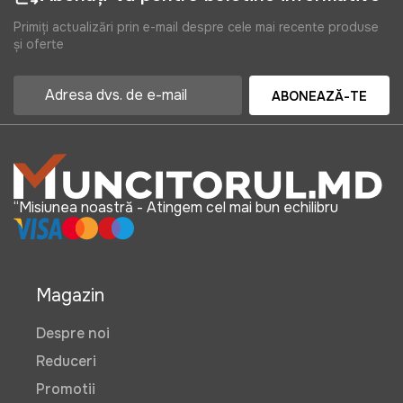
Primiți actualizări prin e-mail despre cele mai recente produse
și oferte
ABONEAZĂ-TE
“Misiunea noastră - Atingem cel mai bun echilibru
Magazin
Despre noi
Reduceri
Promotii