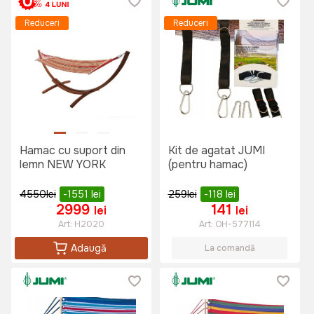
Reduceri
Reduceri
Hamac cu suport din
Kit de agatat JUMI
lemn NEW YORK
(pentru hamac)
4550
lei
-1551
lei
259
lei
-118
lei
2999
141
lei
lei
Art:
H2020
Art:
OH-577114
Adaugă
La comandă