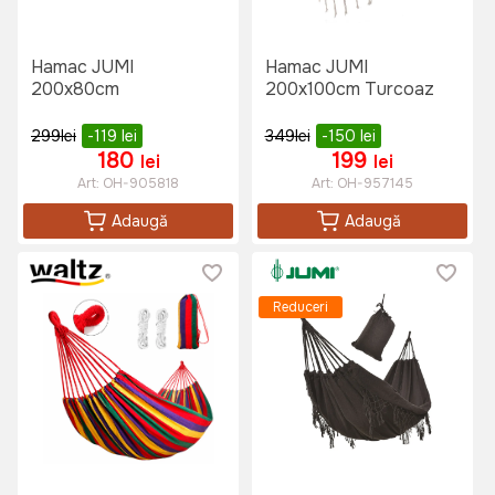
Hamac JUMI
Hamac JUMI
200x80cm
200x100cm Turcoaz
299
lei
-119
lei
349
lei
-150
lei
180
199
lei
lei
Art:
OH-905818
Art:
OH-957145
Adaugă
Adaugă
Reduceri