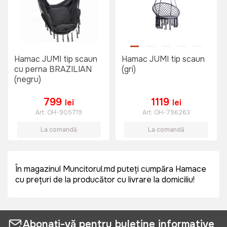
Hamac JUMI tip scaun
Hamac JUMI tip scaun
cu perna BRAZILIAN
(gri)
(negru)
799
1119
lei
lei
Art:
OH-905719
Art:
OH-796263
La comandă
La comandă
În magazinul Muncitorul.md puteți cumpăra Hamace
cu prețuri de la producător cu livrare la domiciliu!
Abonați-vă pentru buletine informative