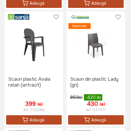
Adaugă
Adaugă
Reduceri
Scaun plastic Avala
Scaun din plastic Lady
ratan (antracit)
(gri)
850
lei
-420
lei
399
430
lei
lei
Art:
7032AN
Art:
037971
Adaugă
Adaugă