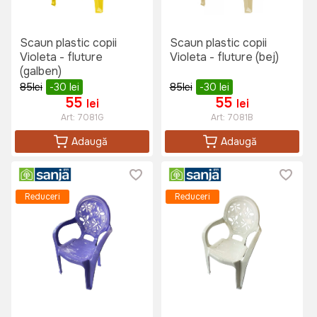
Scaun plastic copii
Scaun plastic copii
Violeta - fluture
Violeta - fluture (bej)
(galben)
85
lei
-30
lei
85
lei
-30
lei
55
55
lei
lei
Art:
7081G
Art:
7081B
Adaugă
Adaugă
Reduceri
Reduceri