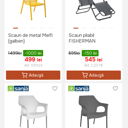
Scaun de metal Melfi
Scaun pliabil
(galben)
FISHERMAN
1499
lei
-1000
lei
695
lei
-150
lei
499
545
lei
lei
Art:
051123
Art:
C2078
Adaugă
Adaugă