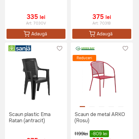
335
375
lei
lei
Art:
7030V
Art:
7031B
Adaugă
Adaugă
Reduceri
Scaun plastic Ema
Scaun de metal ARKO
Ratan (antracit)
(Rosu)
1199
lei
-809
lei