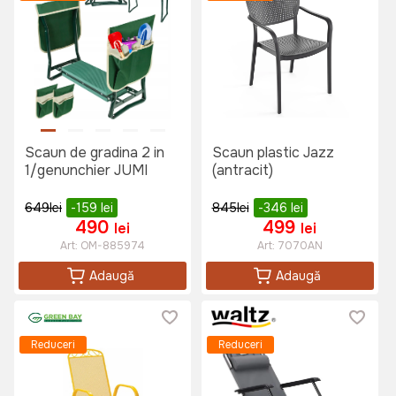
Scaun de gradina 2 in
Scaun plastic Jazz
1/genunchier JUMI
(antracit)
649
lei
-159
lei
845
lei
-346
lei
490
499
lei
lei
Art:
OM-885974
Art:
7070AN
Adaugă
Adaugă
Reduceri
Reduceri