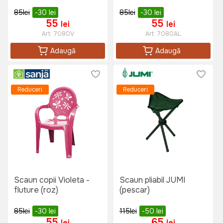
85
lei
-30
lei
85
lei
-30
lei
55
55
lei
lei
Art:
7080V
Art:
7080AL
Adaugă
Adaugă
Reduceri
Reduceri
Scaun copii Violeta -
Scaun pliabil JUMI
fluture (roz)
(pescar)
85
lei
-30
lei
115
lei
-50
lei
55
65
lei
lei