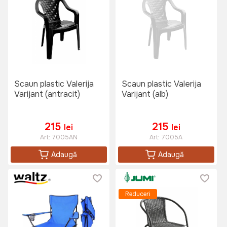
Scaun plastic Valerija
Scaun plastic Valerija
Varijant (antracit)
Varijant (alb)
215
215
lei
lei
Art:
7005AN
Art:
7005A
Adaugă
Adaugă
Reduceri