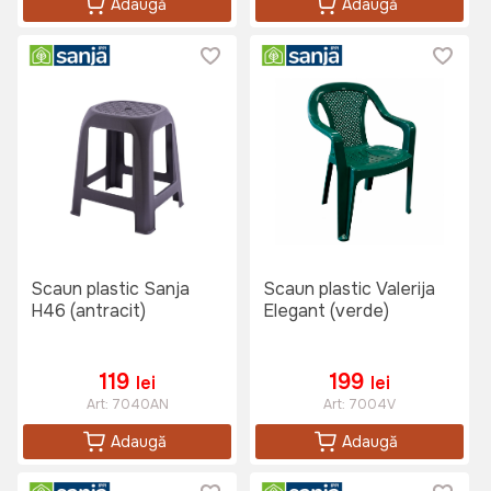
Adaugă
Adaugă
Scaun plastic Sanja
Scaun plastic Valerija
H46 (antracit)
Elegant (verde)
119
199
lei
lei
Art:
7040AN
Art:
7004V
Adaugă
Adaugă