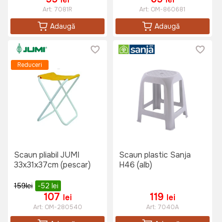
Art:
7081R
Art:
OM-860681
Adaugă
Adaugă
Reduceri
Scaun pliabil JUMI
Scaun plastic Sanja
33x31x37cm (pescar)
Н46 (alb)
159
lei
-52
lei
107
119
lei
lei
Art:
OM-280540
Art:
7040A