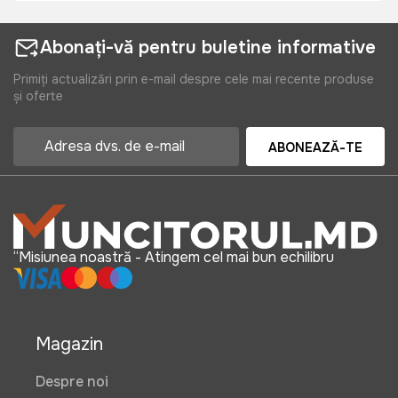
Abonați-vă pentru buletine informative
Primiți actualizări prin e-mail despre cele mai recente produse
și oferte
ABONEAZĂ-TE
“Misiunea noastră - Atingem cel mai bun echilibru
Magazin
Despre noi