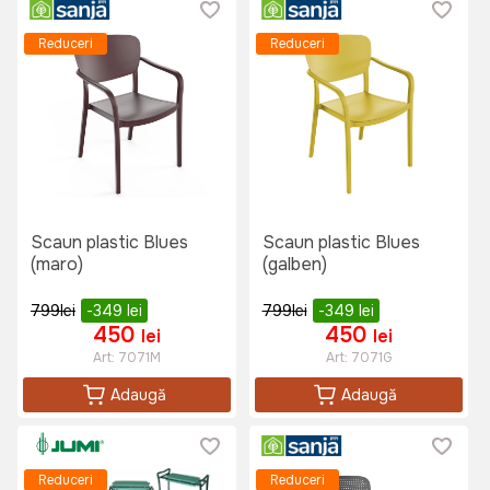
Reduceri
Reduceri
Scaun plastic Blues
Scaun plastic Blues
(maro)
(galben)
799
lei
-349
lei
799
lei
-349
lei
450
450
lei
lei
Art:
7071M
Art:
7071G
Adaugă
Adaugă
Reduceri
Reduceri