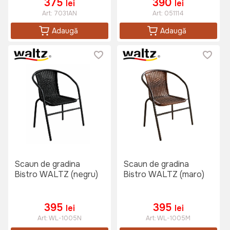
375
390
lei
lei
Art:
7031AN
Art:
051114
Adaugă
Adaugă
Scaun de gradina
Scaun de gradina
Bistro WALTZ (negru)
Bistro WALTZ (maro)
395
395
lei
lei
Art:
WL-1005N
Art:
WL-1005M