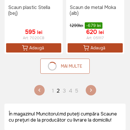
Scaun plastic Stella
Scaun de metal Moka
(bej)
(alb)
1299
lei
-679
lei
595
620
lei
lei
Art:
7020CB
Art:
051117
Adaugă
Adaugă
MAI MULTE
1
2
3
4
5
În magazinul Muncitorul.md puteți cumpăra Scaune
cu prețuri de la producător cu livrare la domiciliu!