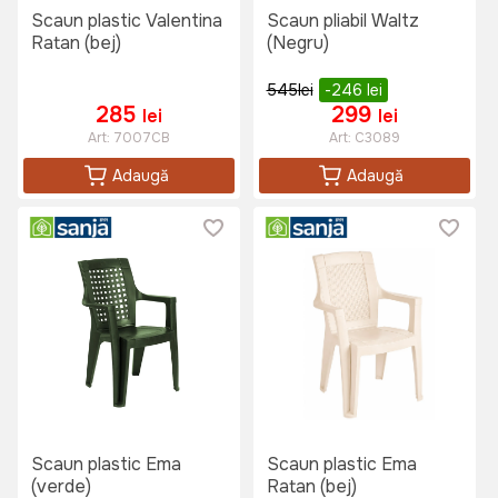
Scaun plastic Valentina
Scaun pliabil Waltz
Ratan (bej)
(Negru)
545
lei
-246
lei
285
299
lei
lei
Art:
7007CB
Art:
C3089
Adaugă
Adaugă
Scaun plastic Ema
Scaun plastic Ema
(verde)
Ratan (bej)