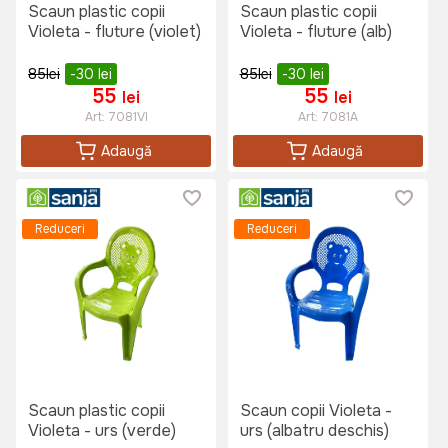
Scaun plastic copii
Scaun plastic copii
Violeta - fluture (violet)
Violeta - fluture (alb)
85
lei
-30
lei
85
lei
-30
lei
55
55
lei
lei
Art:
7081VI
Art:
7081A
Adaugă
Adaugă
Reduceri
Reduceri
Scaun plastic copii
Scaun copii Violeta -
Violeta - urs (verde)
urs (albatru deschis)