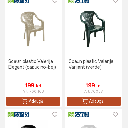
Scaun plastic Valerija
Scaun plastic Valerija
Elegant (capucino-bej)
Varijant (verde)
199
199
lei
lei
Art:
7004CB
Art:
7005V
Adaugă
Adaugă