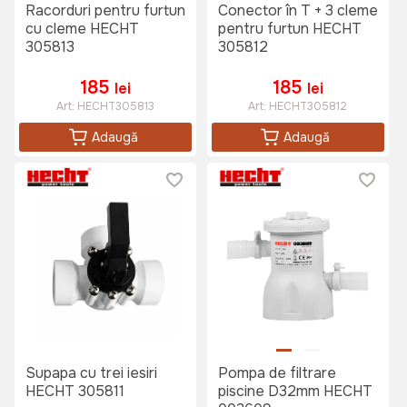
Racorduri pentru furtun
Conector în T + 3 cleme
cu cleme HECHT
pentru furtun HECHT
305813
305812
185
185
lei
lei
Art:
HECHT305813
Art:
HECHT305812
Adaugă
Adaugă
Supapa cu trei iesiri
Pompa de filtrare
HECHT 305811
piscine D32mm HECHT