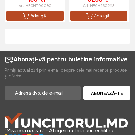
Art:
HECHT00090
Art:
HECHT302113
Adaugă
Adaugă
Abonați-vă pentru buletine informative
Primiți actualizări prin e-mail despre cele mai recente produse
și oferte
ABONEAZĂ-TE
“Misiunea noastră - Atingem cel mai bun echilibru