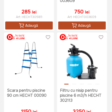
003609
285
750
lei
lei
Art:
HECHT305811
Art:
HECHT003609
Adaugă
Adaugă
Scara pentru piscine
Filtru cu nisip pentru
90 cm HECHT 00090
piscine 6 m3/h HECHT
302113
1150
3250
lei
lei