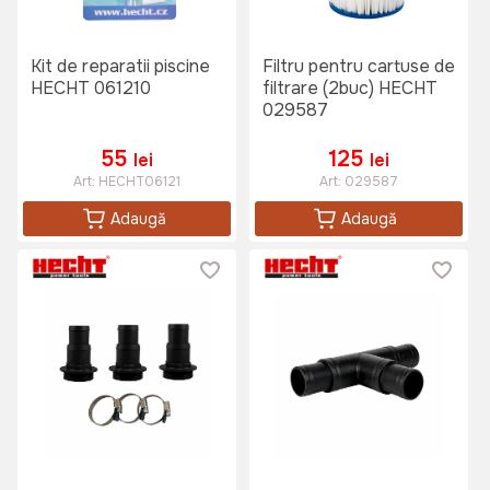
Kit de reparatii piscine
Filtru pentru cartuse de
HECHT 061210
filtrare (2buc) HECHT
029587
55
125
lei
lei
Art:
HECHT06121
Art:
029587
Adaugă
Adaugă