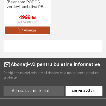
(Balansoar RODOS
verde+trambulina PE
1.82m+piscina
Hecht3276+
4999
lei
2sezlonguri Lettino
Art:
VOR83381
Fisso)
Adaugă
Abonați-vă pentru buletine informative
Primiți actualizări prin e-mail despre cele mai recente produse
și oferte
ABONEAZĂ-TE