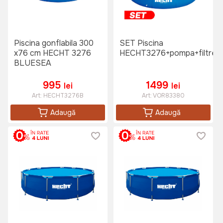
Piscina gonflabila 300
SET Piscina
x76 cm HECHT 3276
HECHT3276+pompa+filtre
BLUESEA
995
1499
lei
lei
Art:
HECHT3276B
Art:
VOR83380
Adaugă
Adaugă