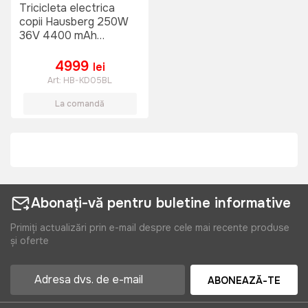
Tricicleta electrica
copii Hausberg 250W
36V 4400 mAh
(Albastru)
4999
lei
Art:
HB-KD05BL
La comandă
Abonați-vă pentru buletine informative
Primiți actualizări prin e-mail despre cele mai recente produse
și oferte
ABONEAZĂ-TE