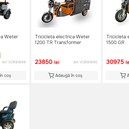
ica Weter
Tricicleta electrica Weter
Tricicleta
1200 TR Transformer
1500 GR
23850
30975
lei
l
Art:
VOR81898
Art:
VOR81896
în coș
Adaugă în coș