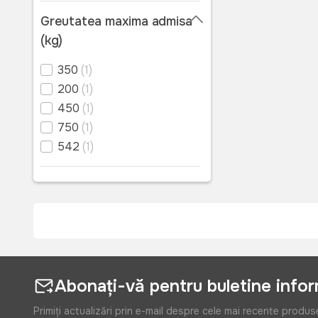
Greutatea maxima admisa
(kg)
350
(1)
200
(1)
450
(1)
750
(1)
542
(1)
Abonați-vă pentru buletine info
Primiți actualizări prin e-mail despre cele mai recente produs