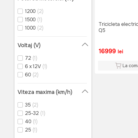
1200
(2)
1500
(1)
Tricicleta electr
1000
(2)
Q5
Voltaj (V)
16999
lei
72
(1)
La com
6 x 12V
(1)
60
(2)
Viteza maxima (km/h)
35
(2)
25-32
(1)
40
(1)
25
(1)