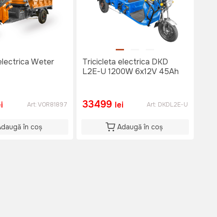
 electrica Weter
Tricicleta electrica DKD
L2E-U 1200W 6x12V 45Ah
33499
ei
lei
Art:
VOR81897
Art:
DKDL2E-U
Adaugă în coș
Adaugă în coș