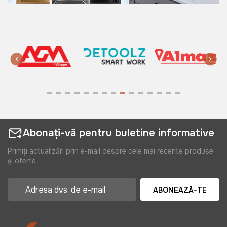
Abonați-vă pentru buletine informative
Primiți actualizări prin e-mail despre cele mai recente produse
și oferte
ABONEAZĂ-TE