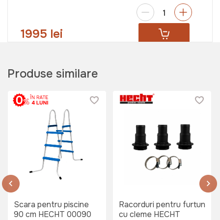
1995 lei
Piscina cu cadru metalic 360 x76
Produse similare
cm HECHT 3690 BLUESEA
Art:
HECHT3690B
2675 lei
Scara pentru piscine
Racorduri pentru furtun
90 cm HECHT 00090
cu cleme HECHT