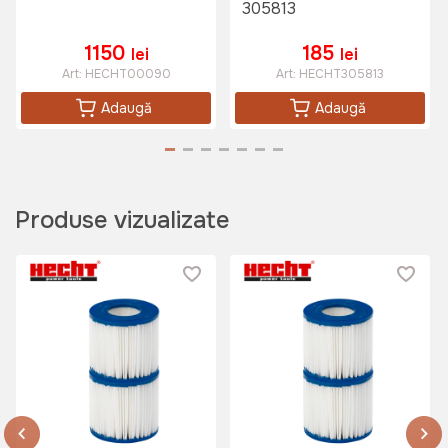
305813
1150
185
lei
lei
Art:
HECHT00090
Art:
HECHT305813
Adaugă
Adaugă
Produse vizualizate