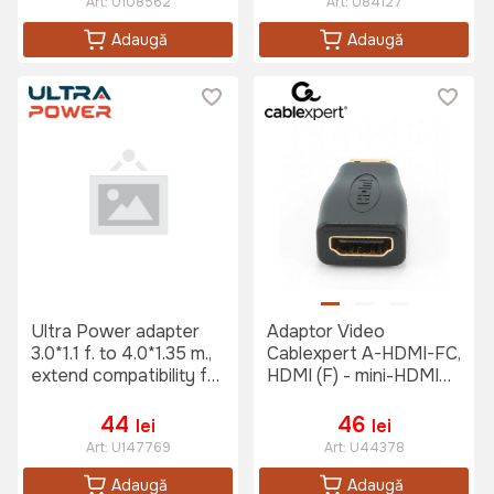
Art:
U108562
Art:
U84127
Adaugă
Adaugă
Ultra Power adapter
Adaptor Video
3.0*1.1 f. to 4.0*1.35 m.,
Cablexpert A-HDMI-FC,
extend compatibility for
HDMI (F) - mini-HDMI
CP040U to new Asus
(M), Negru
notebooks
44
46
lei
lei
Art:
U147769
Art:
U44378
Adaugă
Adaugă