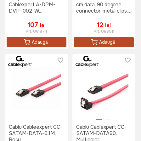
Cablexpert A-DPM-
cm data, 90 degree
DVIF-002-W,
connector, metal clips,
DisplayPort (M) - ,
Cablexpert CC-
0,10m, Alb
SATAM-DATA90-0.3M
107
12
lei
lei
Art:
U61874
Art:
U88011
Adaugă
Adaugă
Cablu Cableexpert CC-
Cablu Cablexpert CC-
SATAM-DATA-0.1M,
SATAM-DATA90,
Roșu
Multicolor