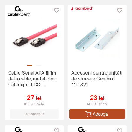
Cable Serial ATA III 1m
Accesorii pentru unități
data cable, metal clips,
de stocare Gembird
Cablexpert CC-
MF-321
SATAM-DATA-XL
27
23
lei
lei
Art:
U92414
Art:
U108561
Adaugă
La comandă