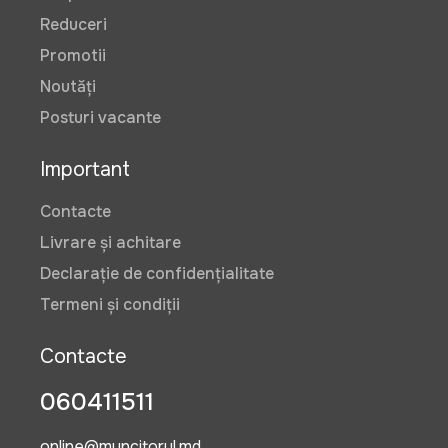
Reduceri
Promotii
Noutăți
Posturi vacante
Important
Contacte
Livrare și achitare
Declarație de confidențialitate
Termeni și condiții
Contacte
060411511
online@muncitorul.md