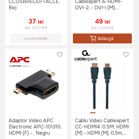
CCUSBRECEPTACLE,
Cablexpert A-HDMI-
Bej
DVI-2, - DVI-I (M),
Negru
37
49
lei
lei
Art:
U117789
Art:
U44358
Adaugă
La comandă
Adaptor Video APC
Cablu Video Cablexpert
Electronic APC-101310,
CC-HDMI4-0.5M, HDMI
HDMI (F) - , Negru
(M) - HDMI (M), 0,5m,