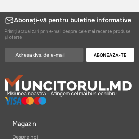
Abonați-vă pentru buletine informative
Primiți actualizări prin e-mail despre cele mai recente produse
și oferte
ABONEAZĂ-TE
“Misiunea noastră - Atingem cel mai bun echilibru
Magazin
Despre noi