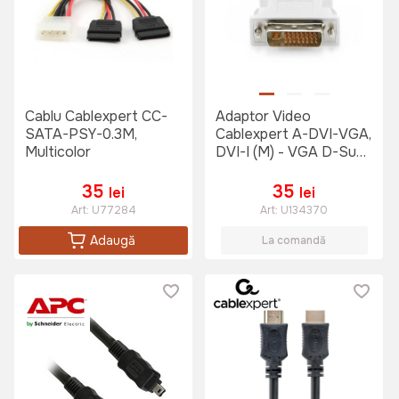
Cablu Cablexpert CC-
Adaptor Video
SATA-PSY-0.3M,
Cablexpert A-DVI-VGA,
Multicolor
DVI-I (M) - VGA D-Sub
(F), Alb
35
35
lei
lei
Art:
U77284
Art:
U134370
Adaugă
La comandă