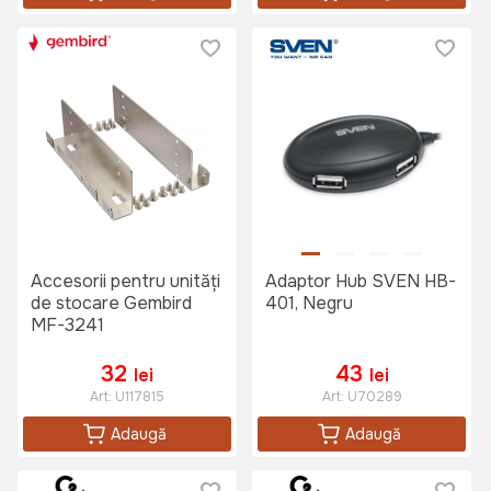
Accesorii pentru unități
Adaptor Hub SVEN HB-
de stocare Gembird
401, Negru
MF-3241
32
43
lei
lei
Art:
U117815
Art:
U70289
Adaugă
Adaugă