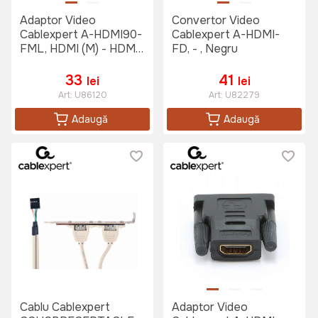
Adaptor Video
Convertor Video
Cablexpert A-HDMI90-
Cablexpert A-HDMI-
FML, HDMI (M) - HDMI
FD, - , Negru
(F), Negru
33
41
lei
lei
Art:
U86120
Art:
U82279
Adaugă
Adaugă
Cablu Cablexpert
Adaptor Video