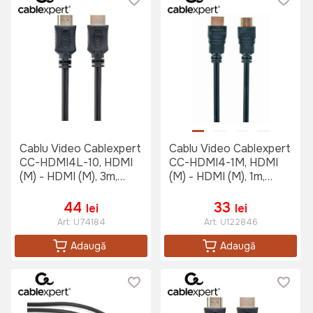
Cablu Video Cablexpert
Cablu Video Cablexpert
CC-HDMI4L-10, HDMI
CC-HDMI4-1M, HDMI
(M) - HDMI (M), 3m,
(M) - HDMI (M), 1m,
Negru
Negru
44
33
lei
lei
Art:
U74184
Art:
U122846
Adaugă
Adaugă