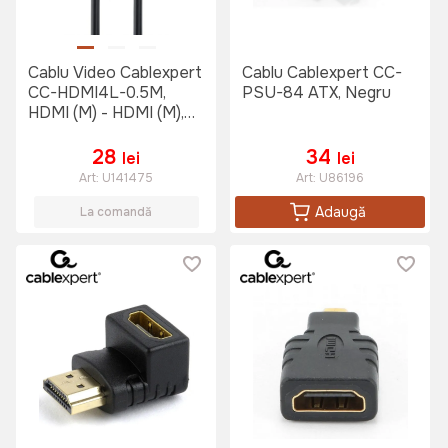
Cablu Video Cablexpert
Cablu Cablexpert CC-
CC-HDMI4L-0.5M,
PSU-84 ATX, Negru
HDMI (M) - HDMI (M),
0,5m, Negru
28
34
lei
lei
Art:
U141475
Art:
U86196
Adaugă
La comandă