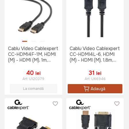
Cablu Video Cablexpert
Cablu Video Cablexpert
CC-HDMI4F-1M, HDMI
CC-HDMI4L-6, HDMI
(M) - HDMI (M), 1m,
(M) - HDMI (M), 1,8m,
Negru
Negru
40
31
lei
lei
Art:
U120379
Art:
U66946
Adaugă
La comandă