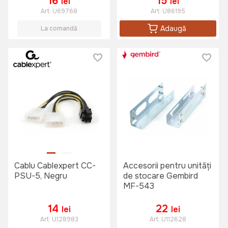
16
15
lei
lei
Art:
U69768
Art:
U86195
Adaugă
La comandă
Cablu Cablexpert CC-
Accesorii pentru unități
PSU-5, Negru
de stocare Gembird
MF-543
14
22
lei
lei
Art:
U128983
Art:
U112628