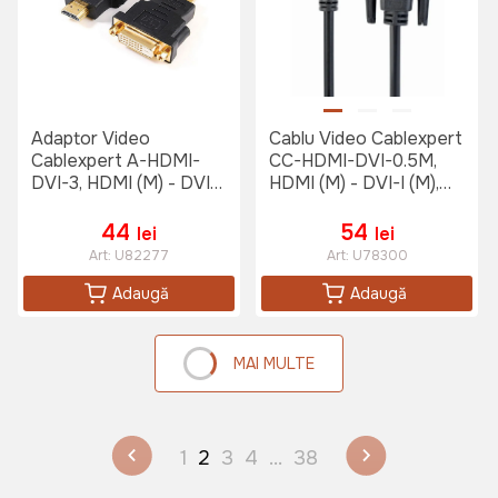
Adaptor Video
Cablu Video Cablexpert
Cablexpert A-HDMI-
CC-HDMI-DVI-0.5M,
DVI-3, HDMI (M) - DVI-
HDMI (M) - DVI-I (M),
D (F), 0,1m, Negru
0,5m, Negru
44
54
lei
lei
Art:
U82277
Art:
U78300
Adaugă
Adaugă
MAI MULTE
1
2
3
4
...
38