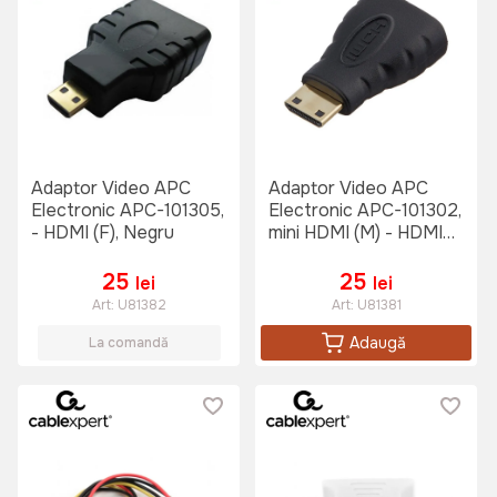
Adaptor Video APC
Adaptor Video APC
Electronic APC-101305,
Electronic APC-101302,
- HDMI (F), Negru
mini HDMI (M) - HDMI
(F), Negru
25
25
lei
lei
Art:
U81382
Art:
U81381
Adaugă
La comandă