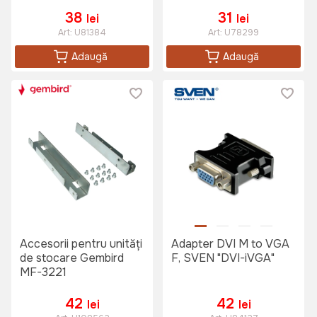
Negru
38
31
lei
lei
Art:
U81384
Art:
U78299
Adaugă
Adaugă
Accesorii pentru unități
Adapter DVI M to VGA
de stocare Gembird
F, SVEN "DVI-iVGA"
MF-3221
42
42
lei
lei