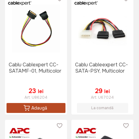
Cablu Cablexpert CC-
Cablu Cableexpert CC-
SATAMF-01, Multicolor
SATA-PSY, Multicolor
23
29
lei
lei
Art:
U86204
Art:
U67024
Adaugă
La comandă