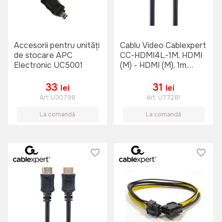
Accesorii pentru unități
Cablu Video Cablexpert
de stocare APC
CC-HDMI4L-1M, HDMI
Electronic UC5001
(M) - HDMI (M), 1m,
Negru
33
31
lei
lei
Art:
U30798
Art:
U77281
La comandă
La comandă