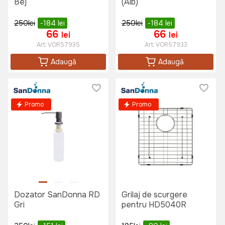
Bej
(Alb)
250
lei
-184
lei
250
lei
-184
lei
66
66
lei
lei
Art:
VOR57935
Art:
VOR57933
Adaugă
Adaugă
Promo
Promo
Dozator SanDonna RD
Grilaj de scurgere
Gri
pentru HD5040R