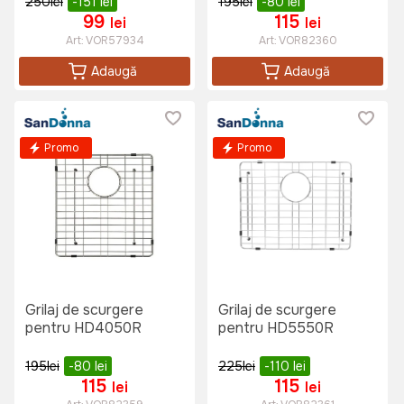
250
lei
-151
lei
195
lei
-80
lei
99
115
lei
lei
Art:
VOR57934
Art:
VOR82360
Adaugă
Adaugă
Promo
Promo
Grilaj de scurgere
Grilaj de scurgere
pentru HD4050R
pentru HD5550R
195
lei
-80
lei
225
lei
-110
lei
115
115
lei
lei