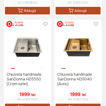
Art:
VOR58332
Art:
VOR57920
Adaugă
Adaugă
Chiuveta handmade
Chiuveta handmade
SanDonna HD5550
SanDonna HD5040
(Crom satin)
(Auriu)
1999
1999
lei
lei
Art:
VOR57923
Art:
VOR57922