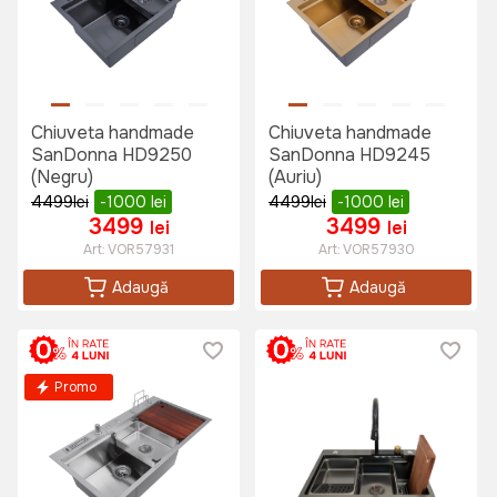
Chiuveta handmade
Chiuveta handmade
SanDonna HD9250
SanDonna HD9245
(Negru)
(Auriu)
4499
lei
-1000
lei
4499
lei
-1000
lei
3499
3499
lei
lei
Art:
VOR57931
Art:
VOR57930
Adaugă
Adaugă
Promo