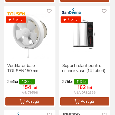
Promo
Promo
Ventilator baie
Suport rulant pentru
TOLSEN 150 mm
uscare vase (14 tuburi)
254
lei
-100
lei
275
lei
-113
lei
154
162
lei
lei
Art:
79598
Art:
VOR82366
Adaugă
Adaugă