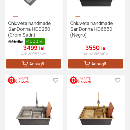
Chiuveta handmade
Chiuveta handmade
SanDonna HD9250
SanDonna HD6850
(Crom Satin)
(Negru)
4499
lei
-1000
lei
3499
3550
lei
lei
Art:
VOR57929
Art:
VOR58102
Adaugă
Adaugă