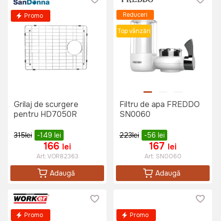
Reduceri
Promo
Top vânzări
Grilaj de scurgere
Filtru de apa FREDDO
pentru HD7050R
SN0060
315
lei
-149
lei
223
lei
-56
lei
166
167
lei
lei
Art:
VOR82363
Art:
SN0060
Adaugă
Adaugă
Promo
Promo