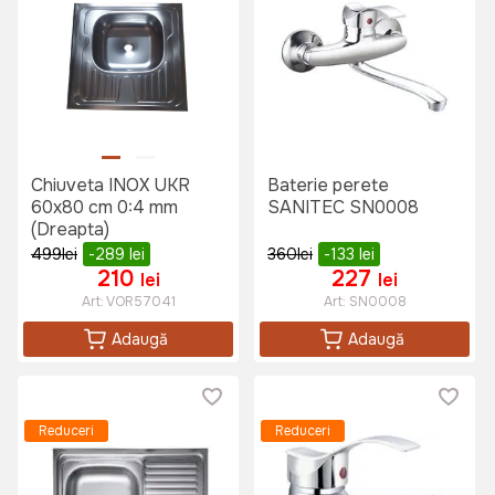
Chiuveta INOX UKR
Baterie perete
60x80 cm 0:4 mm
SANITEC SN0008
(Dreapta)
499
lei
-289
lei
360
lei
-133
lei
210
227
lei
lei
Art:
VOR57041
Art:
SN0008
Adaugă
Adaugă
Reduceri
Reduceri