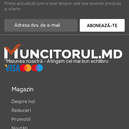
Primiți actualizări prin e-mail despre cele mai recente produse
și oferte
ABONEAZĂ-TE
“Misiunea noastră - Atingem cel mai bun echilibru
Magazin
Despre noi
Reduceri
Promotii
Noutăți