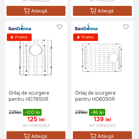
Art:
VOR82359
Art:
VOR82361
Adaugă
Adaugă
Promo
Promo
Grilaj de scurgere
Grilaj de scurgere
pentru HD7850R
pentru HD6050R
225
lei
-100
lei
235
lei
-96
lei
125
139
lei
lei
Art:
VOR82364
Art:
VOR82362
Adaugă
Adaugă