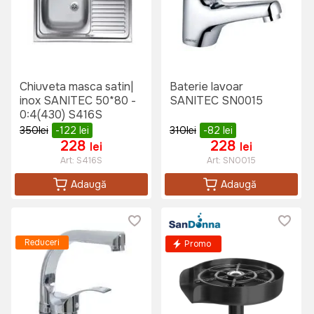
Chiuveta masca satin|
Baterie lavoar
inox SANITEC 50*80 -
SANITEC SN0015
0:4(430) S416S
350
lei
-122
lei
310
lei
-82
lei
228
228
lei
lei
Art:
S416S
Art:
SN0015
Adaugă
Adaugă
Reduceri
Promo