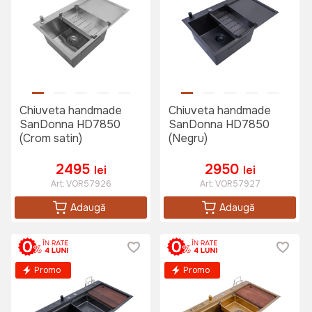
Chiuveta handmade
Chiuveta handmade
SanDonna HD7850
SanDonna HD7850
(Crom satin)
(Negru)
2495
2950
lei
lei
Art:
VOR57926
Art:
VOR57927
Adaugă
Adaugă
Promo
Promo