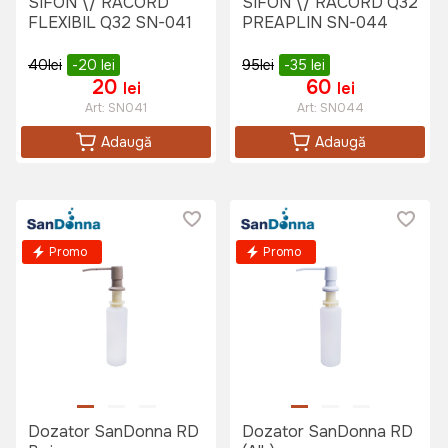
SIFON \/ RACORD
SIFON \/ RACORD Q32
FLEXIBIL Q32 SN-041
PREAPLIN SN-044
40
lei
-20
lei
95
lei
-35
lei
20
60
lei
lei
Art:
SN041
Art:
SN044
Adaugă
Adaugă
Promo
Promo
Dozator SanDonna RD
Dozator SanDonna RD