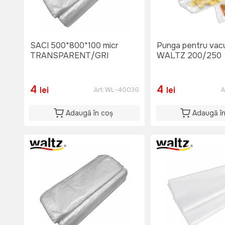
SACI 500*800*100 micr
Punga pentru va
TRANSPARENT/GRI
WALTZ 200/250
4
4
lei
lei
Art:
WL-4003G
A
Adaugă în coș
Adaugă î