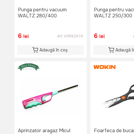
Punga pentru vacuum
Punga pentru va
WALTZ 280/400
WALTZ 250/300
6
6
lei
lei
Art:
VOR82674
Adaugă în coș
Adaugă î
Aprinzator aragaz Micul
Foarfeca de buca