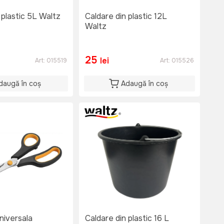
 plastic 5L Waltz
Caldare din plastic 12L
Waltz
25
lei
Art:
015519
Art:
015526
daugă în coș
Adaugă în coș
niversala
Caldare din plastic 16 L