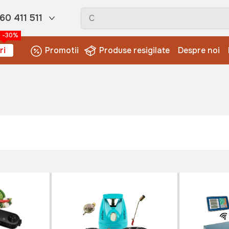
60 411 511
-30%
ri
Promotii
Produse resigilate
Despre noi