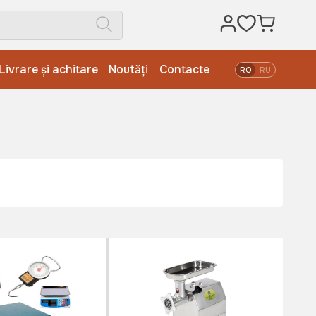
Livrare și achitare
Noutăți
Contacte
RO
RU