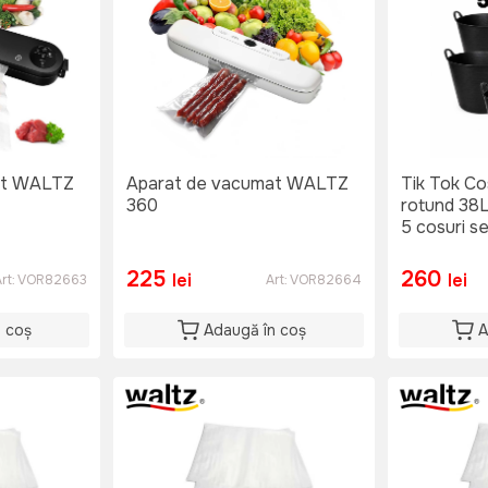
at WALTZ
Aparat de vacumat WALTZ
Tik Tok Cos
360
rotund 38
5 cosuri s
225
260
lei
lei
rt:
VOR82663
Art:
VOR82664
n coș
Adaugă în coș
A