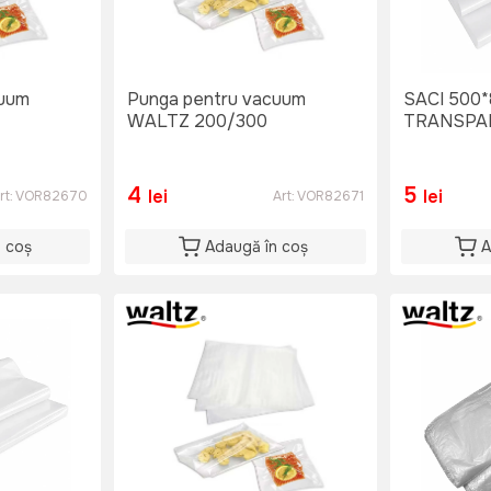
cuum
Punga pentru vacuum
SACI 500*
WALTZ 200/300
TRANSPA
4
5
lei
lei
rt:
VOR82670
Art:
VOR82671
n coș
Adaugă în coș
A