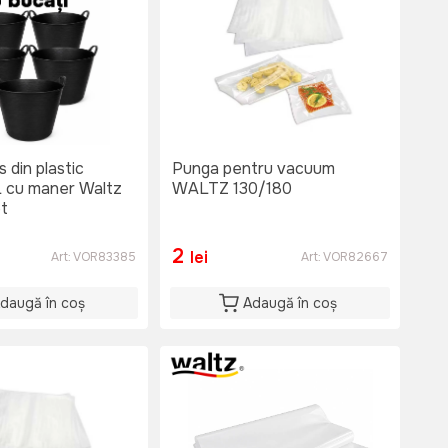
 din plastic
Punga pentru vacuum
L cu maner Waltz
WALTZ 130/180
et
2
lei
Art:
VOR83385
Art:
VOR82667
daugă în coș
Adaugă în coș