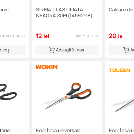
cuum
SIRMA PLASTIFIATA
Caldare din
NEAGRA 30M (14592-18)
12
20
lei
lei
Art:
VOR82672
Art:
MG0059
n coș
Adaugă în coș
A
tarie
Foarfeca universala
Foarfeca u