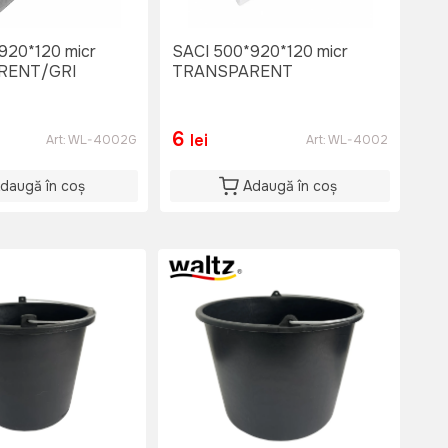
920*120 micr
SACI 500*920*120 micr
RENT/GRI
TRANSPARENT
6
lei
Art:
WL-4002G
Art:
WL-4002
daugă în coș
Adaugă în coș