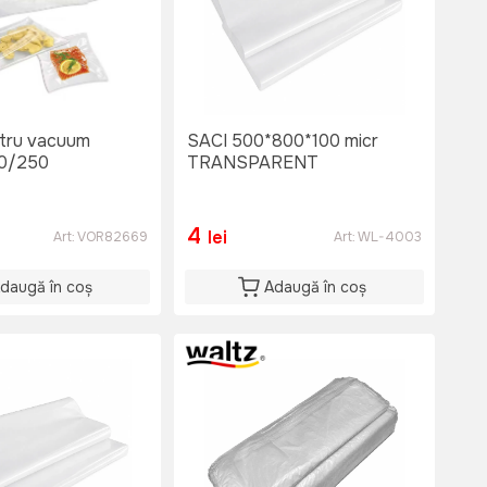
tru vacuum
SACI 500*800*100 micr
0/250
TRANSPARENT
4
lei
Art:
VOR82669
Art:
WL-4003
daugă în coș
Adaugă în coș