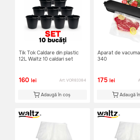
Tik Tok Caldare din plastic
Aparat de vacum
12L Waltz 10 caldari set
340
160
175
lei
lei
Art:
VOR83384
A
Adaugă în coș
Adaugă î