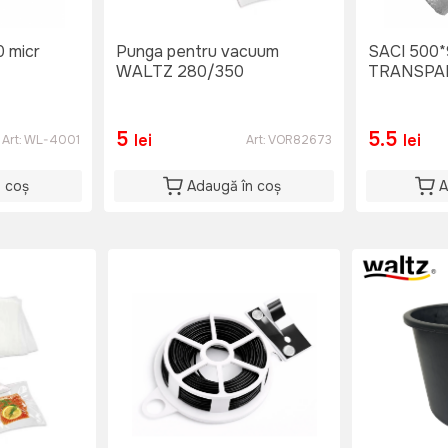
 micr
Punga pentru vacuum
SACI 500*
WALTZ 280/350
TRANSPA
5
5.5
lei
lei
Art:
WL-4001
Art:
VOR82673
n coș
Adaugă în coș
A