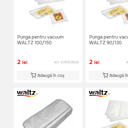
Punga pentru vacuum
Punga pentru va
WALTZ 100/150
WALTZ 90/130
2
2
lei
lei
Art:
VOR82666
A
Adaugă în coș
Adaugă î