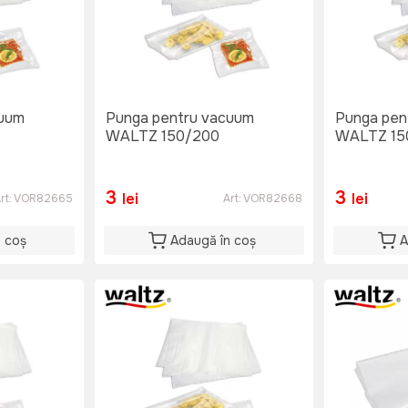
cuum
Punga pentru vacuum
Punga pen
WALTZ 150/200
WALTZ 15
3
3
lei
lei
rt:
VOR82665
Art:
VOR82668
n coș
Adaugă în coș
A