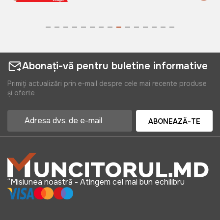
Abonați-vă pentru buletine informative
Primiți actualizări prin e-mail despre cele mai recente produse
și oferte
ABONEAZĂ-TE
“Misiunea noastră - Atingem cel mai bun echilibru