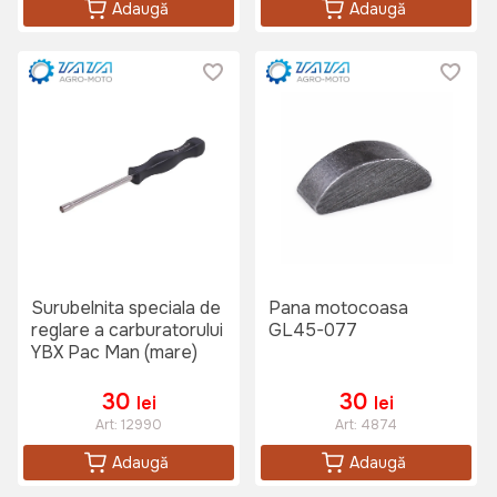
Adaugă
Adaugă
Surubelnita speciala de
Pana motocoasa
reglare a carburatorului
GL45-077
YBX Pac Man (mare)
30
30
lei
lei
Art:
12990
Art:
4874
Adaugă
Adaugă