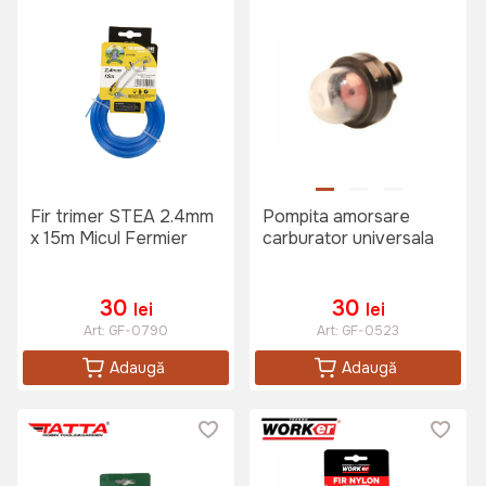
Fir trimer STEA 2.4mm
Pompita amorsare
x 15m Micul Fermier
carburator universala
30
30
lei
lei
Art:
GF-0790
Art:
GF-0523
Adaugă
Adaugă