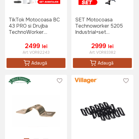
TikTok Motocoasa BC
SET Motocoasa
43 PRO si Drujba
Technoworker 5205
TechnoWorker
Industrial+set
DB5802 PRO
instrumente pe
acumulator SAD 2buc
2499
2999
lei
lei
Art:
VOR82243
Art:
VOR83382
Adaugă
Adaugă