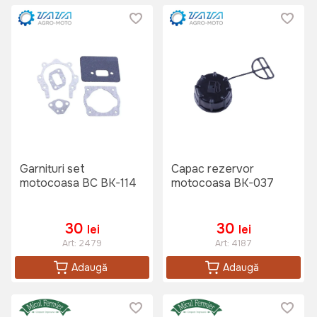
Garnituri set
Capac rezervor
motocoasa BC BK-114
motocoasa BK-037
30
30
lei
lei
Art:
2479
Art:
4187
Adaugă
Adaugă