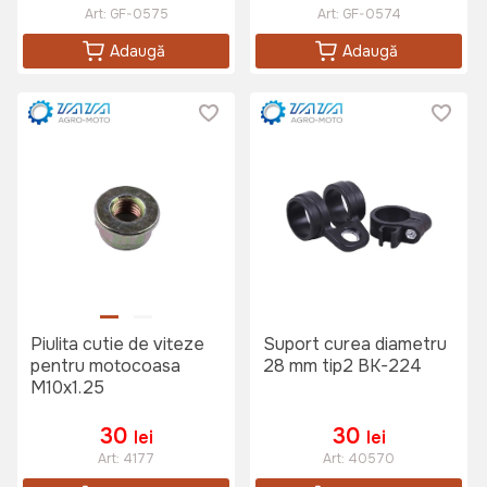
Art:
GF-0575
Art:
GF-0574
Adaugă
Adaugă
Piulita cutie de viteze
Suport curea diametru
pentru motocoasa
28 mm tip2 BK-224
M10x1.25
30
30
lei
lei
Art:
4177
Art:
40570