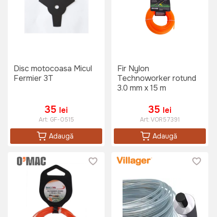
Disc motocoasa Micul
Fir Nylon
Fermier 3T
Technoworker rotund
3.0 mm x 15 m
35
35
lei
lei
Art:
GF-0515
Art:
VOR57391
Adaugă
Adaugă