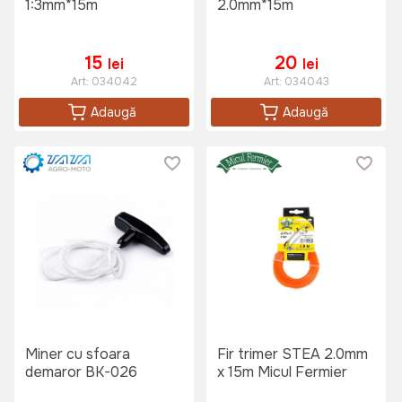
1:3mm*15m
2.0mm*15m
15
20
lei
lei
Art:
034042
Art:
034043
Adaugă
Adaugă
Miner cu sfoara
Fir trimer STEA 2.0mm
demaror BK-026
x 15m Micul Fermier