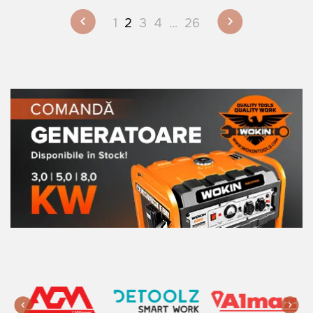
1
2
3
4
...
26