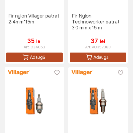
Fir nylon Villager patrat
Fir Nylon
2:4mm*15m
Technoworker patrat
3.0 mm x 15 m
35
37
lei
lei
Art:
034053
Art:
VOR57388
Adaugă
Adaugă