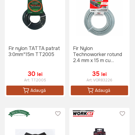
Fir nylon TATTA patrat
Fir Nylon
3:0mm*15m TT2005
Technoworker rotund
2.4 mm x 15 m cu
insertie metalica
30
35
lei
lei
Art:
TT2005
Art:
VOR83226
Adaugă
Adaugă