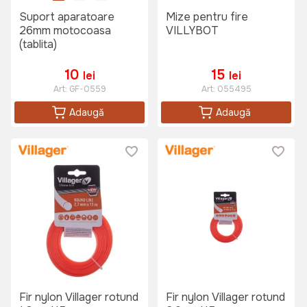
Suport aparatoare
Mize pentru fire
26mm motocoasa
VILLYBOT
(tablita)
10
15
lei
lei
Art:
GF-0559
Art:
055495
Adaugă
Adaugă
Fir nylon Villager rotund
Fir nylon Villager rotund