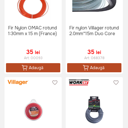
Fir Nylon OMAC rotund
Fir nylon Villager rotund
1:30mm x 15 m (France)
2.0mm*15m Duo Core
35
35
lei
lei
Art:
00093
Art:
068378
Adaugă
Adaugă