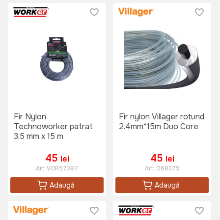
Fir Nylon
Fir nylon Villager rotund
Technoworker patrat
2.4mm*15m Duo Core
3.5 mm x 15 m
45
45
lei
lei
Art:
VOR57387
Art:
068379
Adaugă
Adaugă