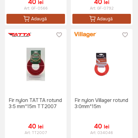
40
40
lei
lei
Art:
GF-0566
Art:
GF-0792
Adaugă
Adaugă
Fir nylon TATTA rotund
Fir nylon Villager rotund
3:5 mm*15m TT2007
3:0mm*15m
40
40
lei
lei
Art:
TT2007
Art:
034046