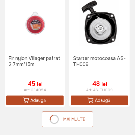
Fir nylon Villager patrat
Starter motocoasa AS-
2:7mm*15m
TH009
45
48
lei
lei
Art:
034054
Art:
AS-TH009
Adaugă
Adaugă
MAI MULTE