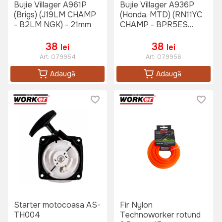
Bujie Villager A961P
Bujie Villager A936P
(Brigs) (J19LM CHAMP
(Honda, MTD) (RN11YC
- B2LM NGK) - 21mm
CHAMP - BPR5ES
NGK) - 21mm
38
38
lei
lei
Art:
079954
Art:
079956
Adaugă
Adaugă
Starter motocoasa AS-
Fir Nylon
TH004
Technoworker rotund