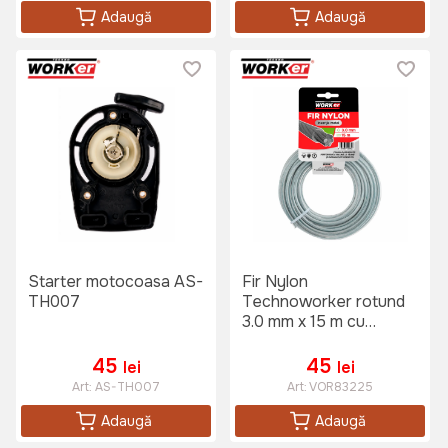
Adaugă
Adaugă
Starter motocoasa AS-
Fir Nylon
TH007
Technoworker rotund
3.0 mm x 15 m cu
insertie metalica
45
45
lei
lei
Art:
AS-TH007
Art:
VOR83225
Adaugă
Adaugă