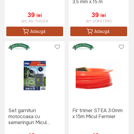
3.5 mm x 15 m
39
39
lei
lei
Art:
AS-TH004
Art:
VOR57390
Adaugă
Adaugă
Set garnituri
Fir trimer STEA 3:0mm
motocoasa cu
x 15m Micul Fermier
semeringuri Micul
Fermier