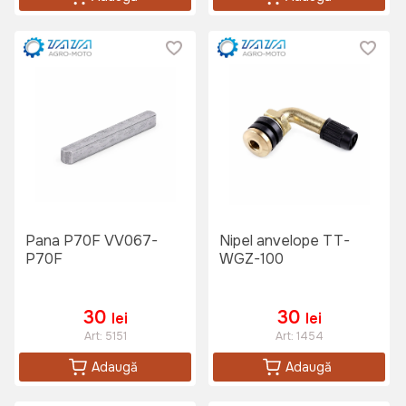
Pana P70F VV067-
Nipel anvelope TT-
P70F
WGZ-100
30
30
lei
lei
Art:
5151
Art:
1454
Adaugă
Adaugă