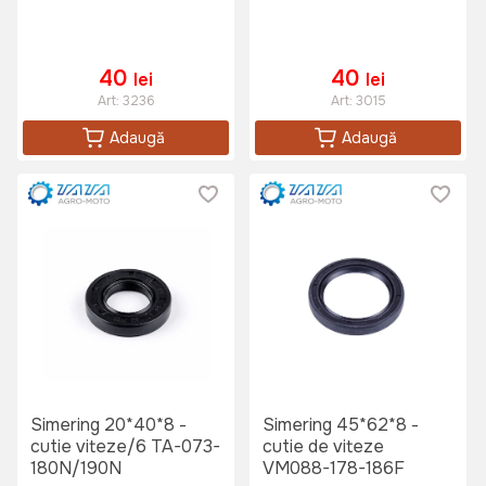
40
40
lei
lei
Art:
3236
Art:
3015
Adaugă
Adaugă
Simering 20*40*8 -
Simering 45*62*8 -
cutie viteze/6 TA-073-
cutie de viteze
180N/190N
VM088-178-186F