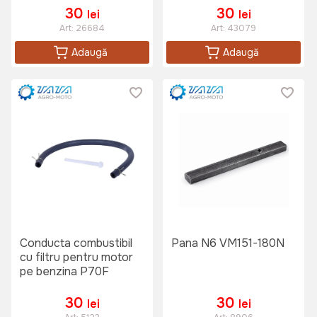
30
30
lei
lei
Art:
26684
Art:
43079
Adaugă
Adaugă
Conducta combustibil
Pana N6 VM151-180N
cu filtru pentru motor
pe benzina P70F
30
30
lei
lei