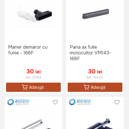
Maner demaror cu
Pana ax fulie
funie - 168F
motocultor VM143-
168F
30
30
lei
lei
Art:
3065
Art:
4420
Adaugă
Adaugă