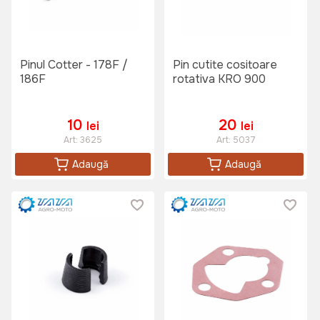
Pinul Cotter - 178F /
Pin cutite cositoare
186F
rotativa KRO 900
10
20
lei
lei
Art:
3625
Art:
5037
Adaugă
Adaugă