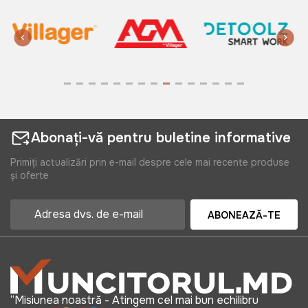
Abonați-vă pentru buletine informative
Primiți actualizări prin e-mail despre cele mai recente produse
și oferte
ABONEAZĂ-TE
“Misiunea noastră - Atingem cel mai bun echilibru