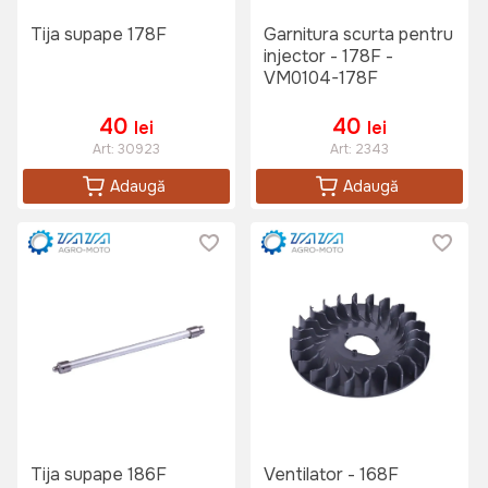
Tija supape 178F
Garnitura scurta pentru
injector - 178F -
VM0104-178F
40
40
lei
lei
Art:
30923
Art:
2343
Adaugă
Adaugă
Tija supape 186F
Ventilator - 168F