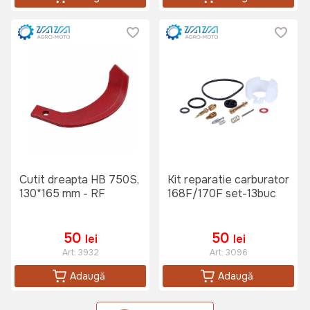
Cutit dreapta HB 750S,
Kit reparatie carburator
130*165 mm - RF
168F/170F set-13buc
50
50
lei
lei
Art:
3932
Art:
3096
Adaugă
Adaugă