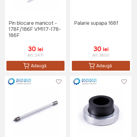
Pin blocare manicot -
Palarie supapa 168f
178F/186F VM117-178-
186F
30
30
lei
lei
Art:
2471
Art:
3600
Adaugă
Adaugă