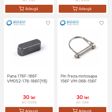
Art:
5123
Art:
8906
Adaugă
Adaugă
Pana 178F-186F
Pin freza motosapa
VM052-178-186F(YB)
156F VM-068-156F
30
30
lei
lei
Art:
10938
Art:
1388
Adaugă
Adaugă