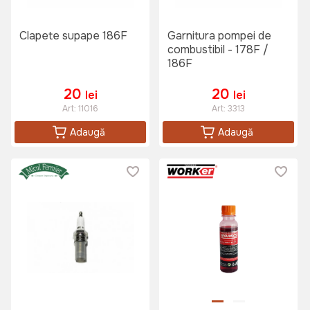
Clapete supape 186F
Garnitura pompei de
combustibil - 178F /
186F
20
20
lei
lei
Art:
11016
Art:
3313
Adaugă
Adaugă