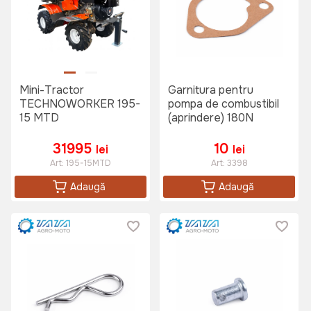
Mini-Tractor
Garnitura pentru
TECHNOWORKER 195-
pompa de combustibil
15 MTD
(aprindere) 180N
31995
10
lei
lei
Art:
195-15MTD
Art:
3398
Adaugă
Adaugă