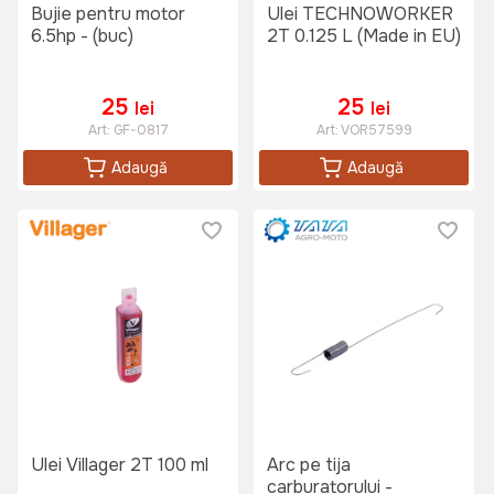
Bujie pentru motor
Ulei TECHNOWORKER
6.5hp - (buc)
2T 0.125 L (Made in EU)
25
25
lei
lei
Art:
GF-0817
Art:
VOR57599
Adaugă
Adaugă
Ulei Villager 2T 100 ml
Arc pe tija
carburatorului -