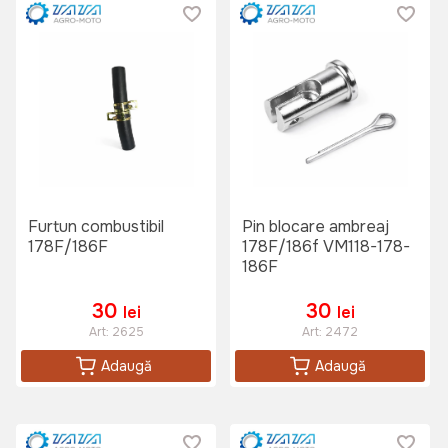
Furtun combustibil
Pin blocare ambreaj
178F/186F
178F/186f VM118-178-
186F
30
30
lei
lei
Art:
2625
Art:
2472
Adaugă
Adaugă