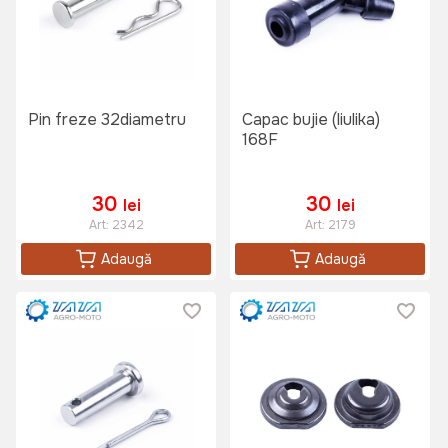
Pin freze 32diametru
Capac bujie (liulika)
168F
30
30
lei
lei
Art:
2342
Art:
2179
Adaugă
Adaugă