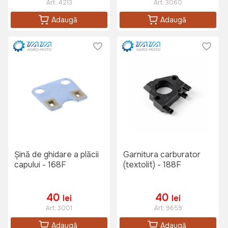
Art:
4213
Art:
3060
Adaugă
Adaugă
Șină de ghidare a plăcii
Garnitura carburator
capului - 168F
(textolit) - 188F
40
40
lei
lei
Art:
3001
Art:
9659
Adaugă
Adaugă