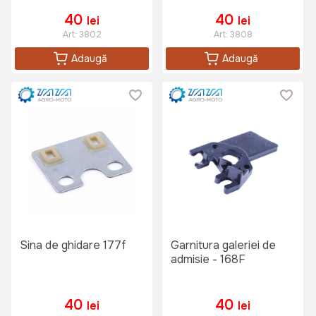
40
40
lei
lei
Art:
3802
Art:
3808
Adaugă
Adaugă
Sina de ghidare 177f
Garnitura galeriei de
admisie - 168F
40
40
lei
lei