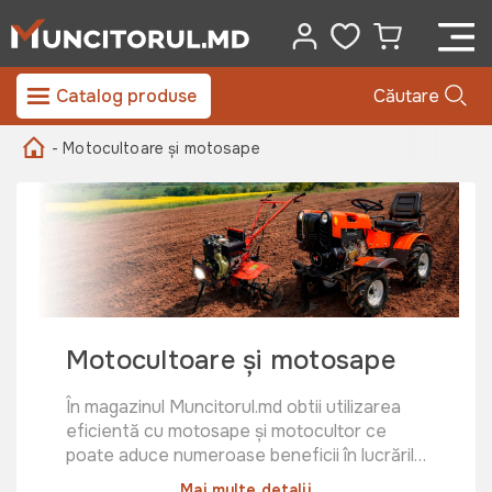
Catalog produse
Căutare
- Motocultoare și motosape
Motocultoare și motosape
În magazinul Muncitorul.md obtii utilizarea
eficientă cu motosape și motocultor ce
poate aduce numeroase beneficii în lucrările
agricole și de grădinărit. Motosapa, echipată
Mai multe detalii