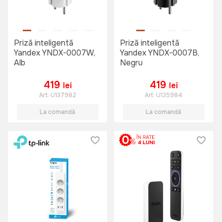
Priză inteligentă
Priză inteligentă
Yandex YNDX-0007W,
Yandex YNDX-0007B,
Alb
Negru
419
419
lei
lei
Art:
U137982
Art:
U135984
La comandă
La comandă