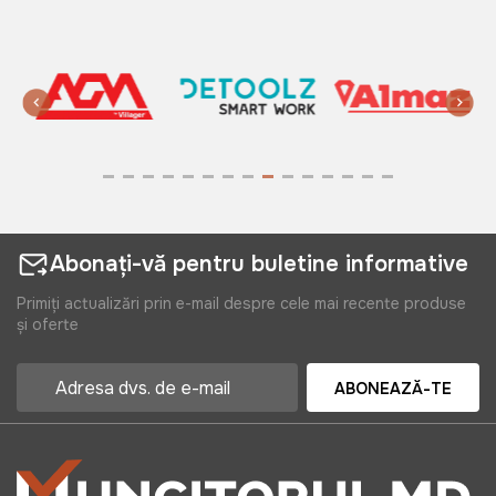
Abonați-vă pentru buletine informative
Primiți actualizări prin e-mail despre cele mai recente produse
și oferte
ABONEAZĂ-TE