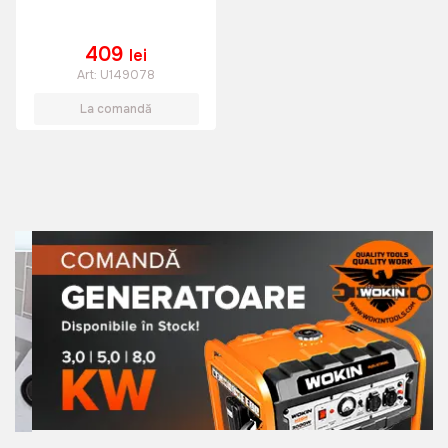
409
lei
Art:
U149078
La comandă