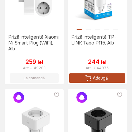
Priză inteligentă Xiaomi
Priză inteligentă TP-
Mi Smart Plug (WiFi),
LINK Tapo P115, Alb
Alb
259
244
lei
lei
Art:
U149203
Art:
U144976
Adaugă
La comandă