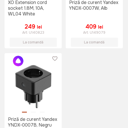
XO Extension cord
Priză de curent Yandex
socket 1.8M, 10A,
YNDX-0007W, Alb
WL04 White
249
409
lei
lei
Art:
U140823
Art:
U149079
La comandă
La comandă
Priză de curent Yandex
YNDX-0007B, Negru