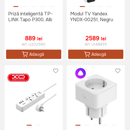
Priză inteligentă TP-
Modul TV Yandex
LINK Tapo P300, Alb
YNDX-00251, Negru
889
2589
lei
lei
Art:
U202580
Art:
U148835
Adaugă
Adaugă