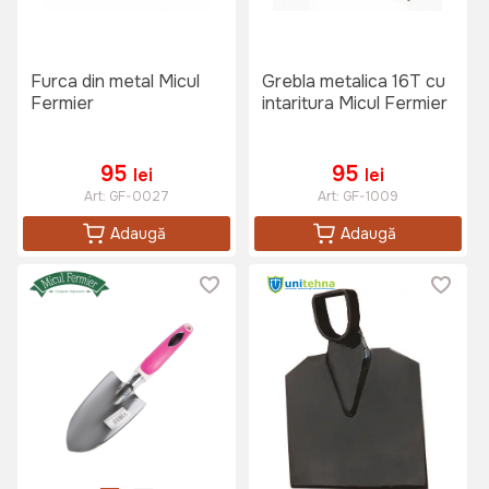
Furca din metal Micul
Grebla metalica 16T cu
Fermier
intaritura Micul Fermier
95
95
lei
lei
Art:
GF-0027
Art:
GF-1009
Adaugă
Adaugă