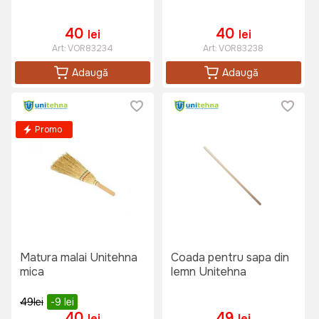
40
40
lei
lei
Art:
VOR83234
Art:
VOR83238
Adaugă
Adaugă
Promo
Matura malai Unitehna
Coada pentru sapa din
mica
lemn Unitehna
49
lei
-9
lei
40
49
lei
lei