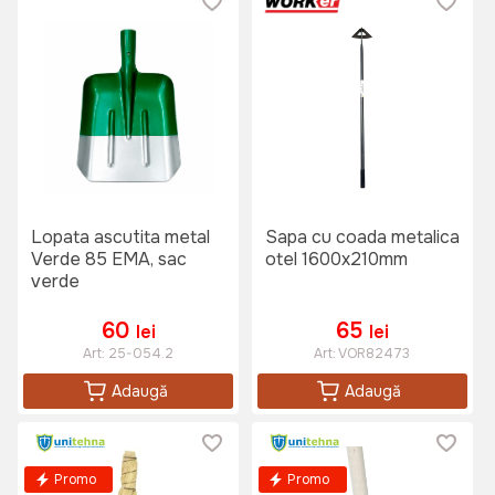
Lopata ascutita metal
Sapa cu coada metalica
Verde 85 EMA, sac
otel 1600x210mm
verde
60
65
lei
lei
Art:
25-054.2
Art:
VOR82473
Adaugă
Adaugă
Promo
Promo