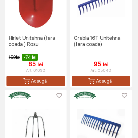
Hirlet Unitehna (fara
Grebla 16T Unitehna
coada ) Rosu
(fara coada)
159
lei
-74
lei
85
95
lei
lei
Art:
01090
Art:
05040
Adaugă
Adaugă