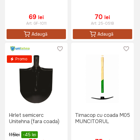
69
70
lei
lei
Art:
GF-1011
Art:
25-051B
Adaugă
Adaugă
Promo
Hirlet semicerc
Tirnacop cu coada M05
Unitehna (fara coada)
MUNCITORUL
115
lei
-45
lei