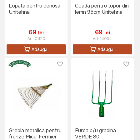
Lopata pentru cenusa
Coada pentru topor din
Unitehna
lemn 95cm Unitehna
69
69
lei
lei
Art:
01120
Art:
14034
Adaugă
Adaugă
Grebla metalica pentru
Furca p/u gradina
frunze Micul Fermier
VERDE 80