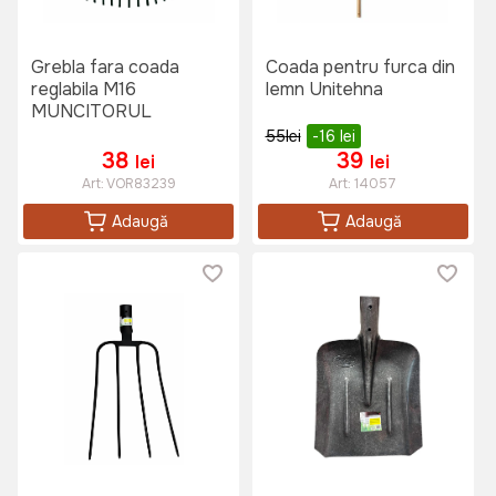
Grebla fara coada
Coada pentru furca din
reglabila M16
lemn Unitehna
MUNCITORUL
55
lei
-16
lei
38
39
lei
lei
Art:
VOR83239
Art:
14057
Adaugă
Adaugă