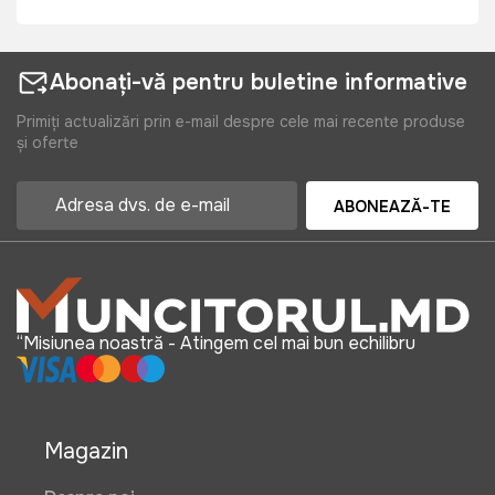
Abonați-vă pentru buletine informative
Primiți actualizări prin e-mail despre cele mai recente produse
și oferte
ABONEAZĂ-TE
“Misiunea noastră - Atingem cel mai bun echilibru
Magazin