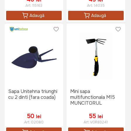
Art:
115163
Art:
14035
Adaugă
Adaugă
Sapa Unitehna triunghi
Mini sapa
cu 2 dinti (fara coada)
multifunctionala M15
MUNCITORUL
50
55
lei
lei
Art:
02080
Art:
VOR83241