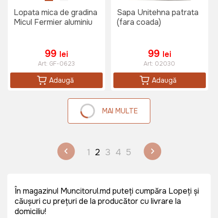
Lopata mica de gradina
Sapa Unitehna patrata
Micul Fermier aluminiu
(fara coada)
99
99
lei
lei
Art:
GF-0623
Art:
02030
Adaugă
Adaugă
MAI MULTE
1
2
3
4
5
În magazinul Muncitorul.md puteți cumpăra Lopeți și
căușuri cu prețuri de la producător cu livrare la
domiciliu!