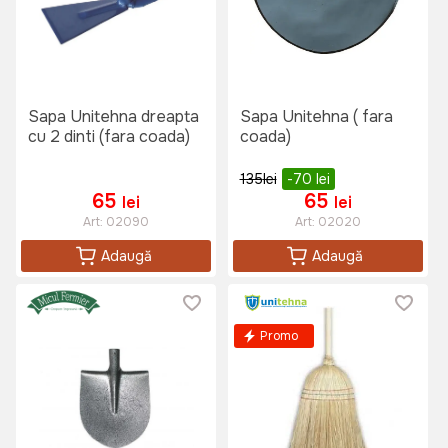
Sapa Unitehna dreapta
Sapa Unitehna ( fara
cu 2 dinti (fara coada)
coada)
135
lei
-70
lei
65
65
lei
lei
Art:
02090
Art:
02020
Adaugă
Adaugă
Promo