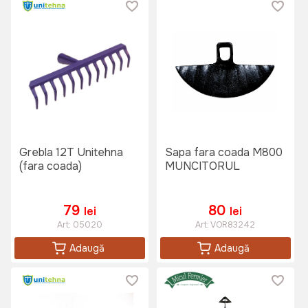
Grebla 12T Unitehna
Sapa fara coada M800
(fara coada)
MUNCITORUL
79
80
lei
lei
Art:
05020
Art:
VOR83242
Adaugă
Adaugă