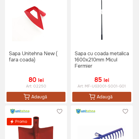
Sapa Unitehna New (
Sapa cu coada metalica
fara coada)
1600x210mm Micul
Fermier
80
85
lei
lei
Art:
02250
Art:
MF-UG3001-S001-G01
Adaugă
Adaugă
Promo