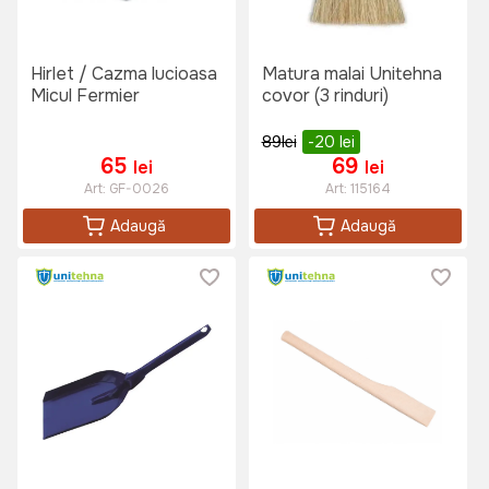
Hirlet / Cazma lucioasa
Matura malai Unitehna
Micul Fermier
covor (3 rinduri)
89
lei
-20
lei
65
69
lei
lei
Art:
GF-0026
Art:
115164
Adaugă
Adaugă