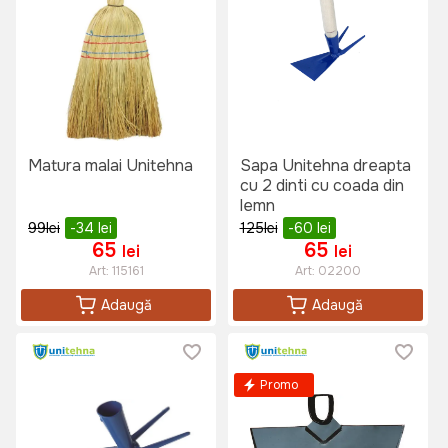
Matura malai Unitehna
Sapa Unitehna dreapta
cu 2 dinti cu coada din
lemn
99
lei
-34
lei
125
lei
-60
lei
65
65
lei
lei
Art:
115161
Art:
02200
Adaugă
Adaugă
Promo