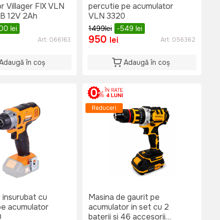
r Villager FIX VLN
percutie pe acumulator
CB 12V 2Ah
VLN 3320
500
lei
1499
lei
-549
lei
950
lei
Art:
066163
Art:
056362
Adaugă în coș
Adaugă în coș
Reduceri
 insurubat cu
Masina de gaurit pe
pe acumulator
acumulator in set cu 2
0
baterii si 46 accesorii