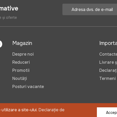
rmative
e și oferte
Magazin
Import
Despre noi
Contact
Reduceri
Livrare ș
Promotii
Declarați
Noutăți
Termeni ș
Posturi vacante
tilizare a site-ului.
Declarație de
©2026 OlisGrup SRL
Accep