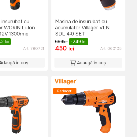
 insurubat cu
Masina de insurubat cu
r WOKIN Li-Ion
acumulator Villager VLN
12V 1300rmp
SDL 4:0 SET
42
lei
699
lei
-249
lei
450
lei
Art:
780721
Art:
060105
Adaugă în coș
Adaugă în coș
Reduceri