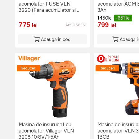
acumulator FUSE VLN
acumulator AGM B
3220 (Fara acumulator si
3Ah
incaractor in set)
1450
lei
-651
lei
775
799
lei
lei
Art:
056361
Adaugă în coș
Adaugă î
Reduceri
Reduceri
Masina de insurubat cu
Masina de insurub
acumulator Villager VLN
acumulator VLN 
3208 10:8V/1:5Ah
1BCB