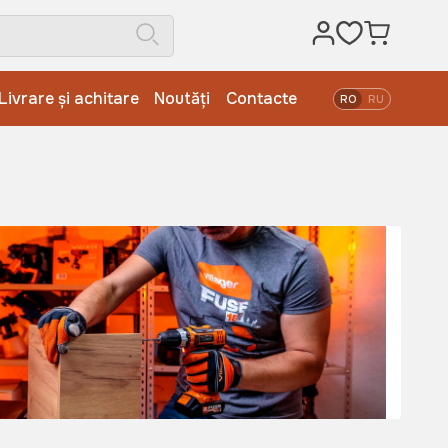
Livrare și achitare
Noutăți
Contacte
RO
RU