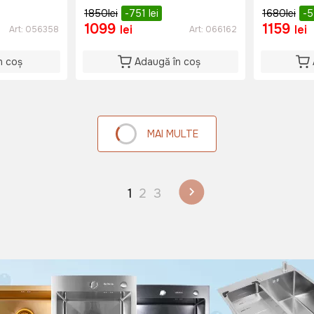
1850
lei
-751
lei
1680
lei
-
1099
1159
lei
lei
Art:
056358
Art:
066162
n coș
Adaugă în coș
MAI MULTE
1
2
3