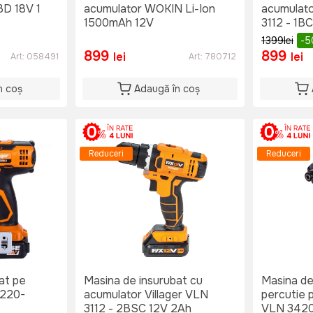
D 18V 1
acumulator WOKIN Li-Ion
acumulato
1500mAh 12V
3112 - 1B
1399
lei
-
899
899
lei
lei
Art:
058491
Art:
780712
n coș
Adaugă în coș
Reduceri
Reduceri
at pe
Masina de insurubat cu
Masina de
3220-
acumulator Villager VLN
percutie 
3112 - 2BSC 12V 2Ah
VLN 342