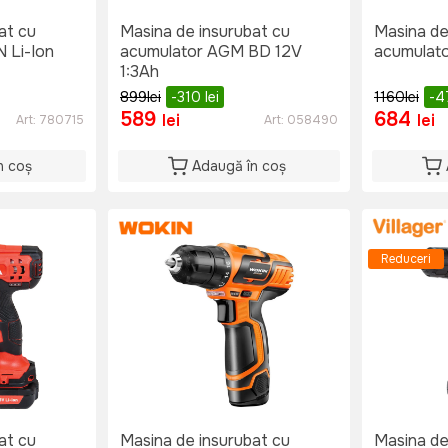
at cu
Masina de insurubat cu
Masina de
 Li-Ion
acumulator AGM BD 12V
acumulato
1:3Ah
899
lei
-310
lei
1160
lei
-4
589
684
lei
lei
Art:
780715
Art:
058490
n coș
Adaugă în coș
Reduceri
at cu
Masina de insurubat cu
Masina de