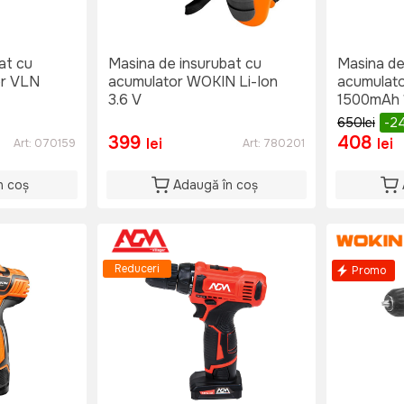
at cu
Masina de insurubat cu
Masina de
er VLN
acumulator WOKIN Li-Ion
acumulato
3.6 V
1500mAh 
650
lei
-2
399
408
lei
lei
Art:
070159
Art:
780201
n coș
Adaugă în coș
Reduceri
Promo