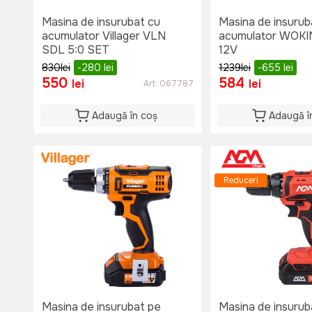
Masina de insurubat cu
Masina de insurub
acumulator Villager VLN
acumulator WOKIN
SDL 5:0 SET
12V
830
lei
-280
lei
1239
lei
-655
lei
550
584
lei
lei
Art:
067787
Adaugă în coș
Adaugă î
Reduceri
Masina de insurubat pe
Masina de insurub