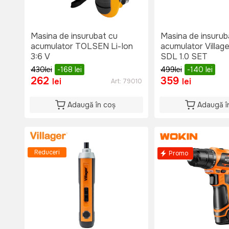
Masina de insurubat cu
Masina de insurub
acumulator TOLSEN Li-Ion
acumulator Villag
3:6 V
SDL 1.0 SET
430
lei
-168
lei
499
lei
-140
lei
262
359
lei
lei
Art:
79010
Adaugă în coș
Adaugă î
Reduceri
Promo