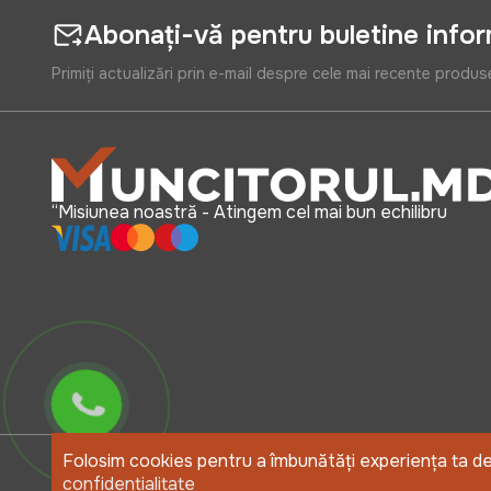
Abonați-vă pentru buletine info
Primiți actualizări prin e-mail despre cele mai recente produs
“Misiunea noastră - Atingem cel mai bun echilibru
Folosim cookies pentru a îmbunătăți experiența ta de u
confidențialitate