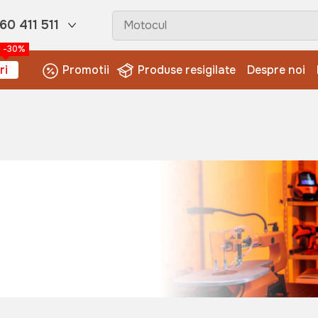
60 411 511
-30%
ri
Promotii
Produse resigilate
Despre noi