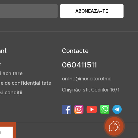
ABONEAZĂ-TE
ant
Contacte
060411511
e
i achitare
online@muncitorul.md
e de confidențialitate
Chișinău, str. Codrilor 16/1
i condiții
t