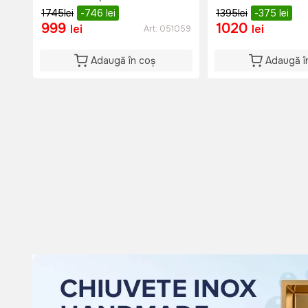
1745
lei
-746
lei
1395
lei
-375
lei
999
1020
lei
lei
Art:
051059
Adaugă în coș
Adaugă î