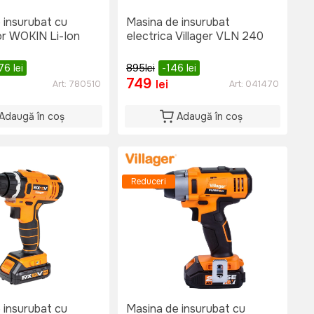
 insurubat cu
Masina de insurubat
r WOKIN Li-Ion
electrica Villager VLN 240
76
lei
895
lei
-146
lei
749
lei
Art:
780510
Art:
041470
Adaugă în coș
Adaugă în coș
Reduceri
 insurubat cu
Masina de insurubat cu