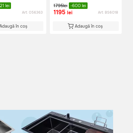
BS6018
521
lei
1795
lei
-600
lei
1195
lei
Art:
056363
Art:
BS6018
Adaugă în coș
Adaugă în coș