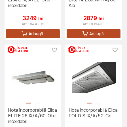
inoxidabil
Alb
3249
2879
lei
lei
Art:
U144205
Art:
U139409
Adaugă
Adaugă
Hota încorporabilă Elica
Hota încorporabilă Elica
ELITE 26 IX/A/60, Oțel
FOLD S IX/A/52, Gri
inoxidabil