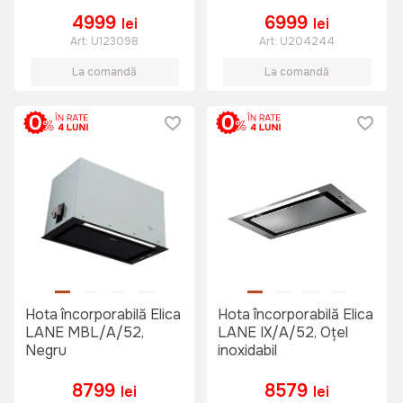
4999
6999
lei
lei
Art:
U123098
Art:
U204244
La comandă
La comandă
Hota încorporabilă Elica
Hota încorporabilă Elica
LANE MBL/A/52,
LANE IX/A/52, Oțel
Negru
inoxidabil
8799
8579
lei
lei