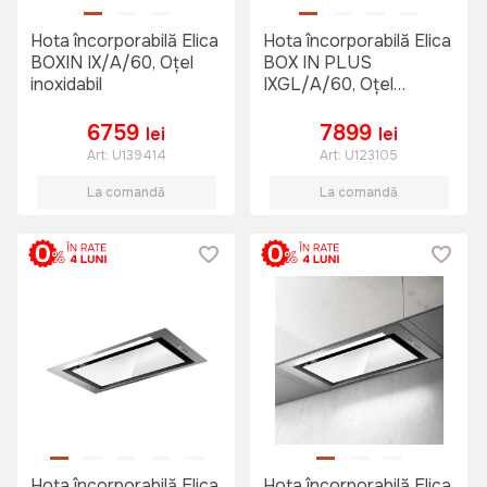
Hota încorporabilă Elica
Hota încorporabilă Elica
BOXIN IX/A/60, Oțel
BOX IN PLUS
inoxidabil
IXGL/A/60, Oțel
inoxidabil
6759
7899
lei
lei
Art:
U139414
Art:
U123105
La comandă
La comandă
Hota încorporabilă Elica
Hota încorporabilă Elica