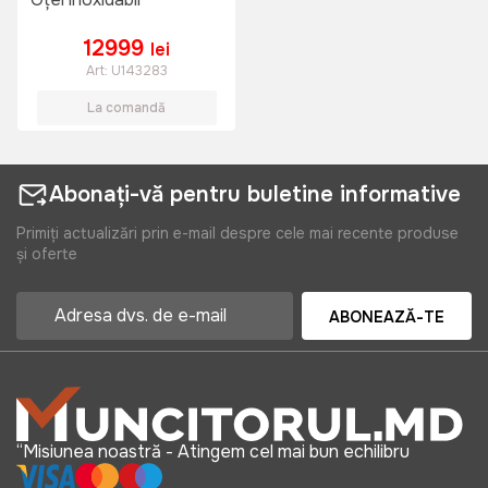
12999
lei
Art:
U143283
La comandă
Abonați-vă pentru buletine informative
Primiți actualizări prin e-mail despre cele mai recente produse
și oferte
ABONEAZĂ-TE
“Misiunea noastră - Atingem cel mai bun echilibru