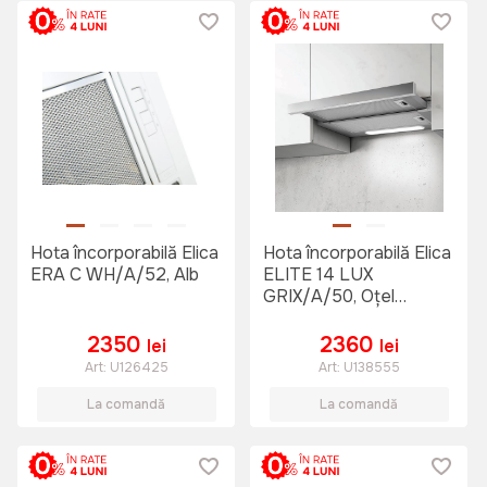
Hota încorporabilă Elica
Hota încorporabilă Elica
ERA C WH/A/52, Alb
ELITE 14 LUX
GRIX/A/50, Oțel
inoxidabil
2350
2360
lei
lei
Art:
U126425
Art:
U138555
La comandă
La comandă