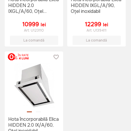
HIDDEN 2.0
HIDDEN IXGL/A/90,
IXGL/A/60, Oțel
Oțel inoxidabil
inoxidabil
10999
12299
lei
lei
Art:
U123110
Art:
U139411
La comandă
La comandă
Hota încorporabilă Elica
HIDDEN 2.0 IX/A/60,
Oțel inoxidabil