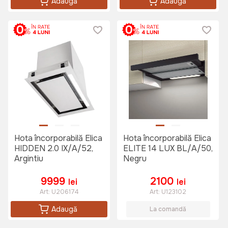
Adaugă
Adaugă
Hota încorporabilă Elica
Hota încorporabilă Elica
HIDDEN 2.0 IX/A/52,
ELITE 14 LUX BL/A/50,
Argintiu
Negru
9999
2100
lei
lei
Art:
U206174
Art:
U123102
Adaugă
La comandă