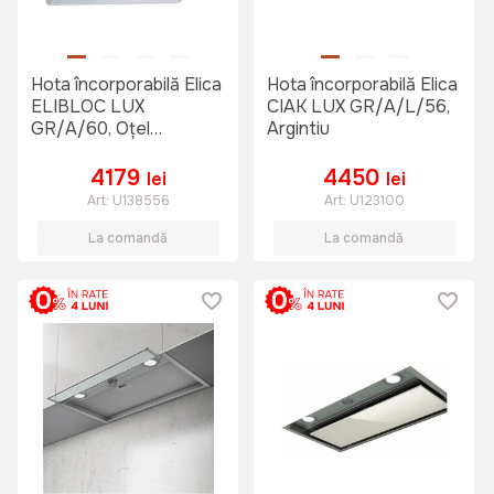
Hota încorporabilă Elica
Hota încorporabilă Elica
ELIBLOC LUX
CIAK LUX GR/A/L/56,
GR/A/60, Oțel
Argintiu
inoxidabil
4179
4450
lei
lei
Art:
U138556
Art:
U123100
La comandă
La comandă