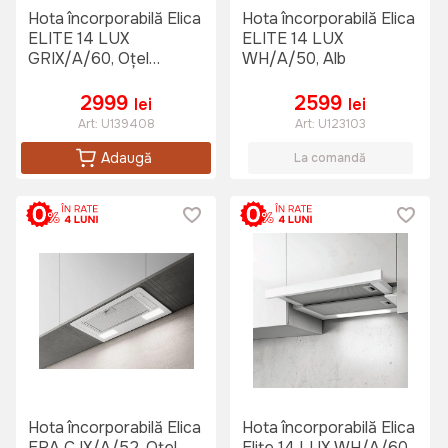
Hota încorporabilă Elica
Hota încorporabilă Elica
ELITE 14 LUX
ELITE 14 LUX
GRIX/A/60, Oțel
WH/A/50, Alb
inoxidabil
2999
2599
lei
lei
Art:
U139408
Art:
U123103
Adaugă
La comandă
Hota încorporabilă Elica
Hota încorporabilă Elica
ERA C IX/A/52, Oțel
Elite 14 LUX WH/A/60,