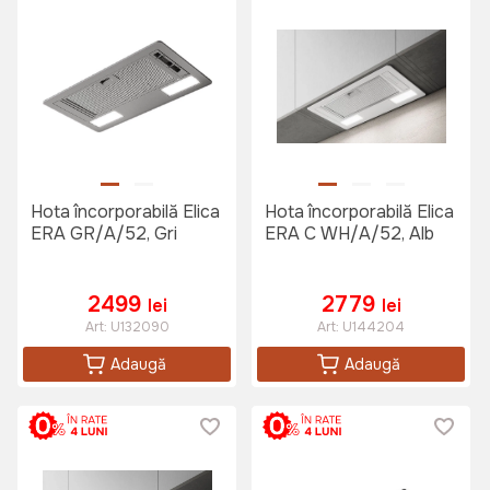
Hota încorporabilă Elica
Hota încorporabilă Elica
ERA GR/A/52, Gri
ERA C WH/A/52, Alb
2499
2779
lei
lei
Art:
U132090
Art:
U144204
Adaugă
Adaugă