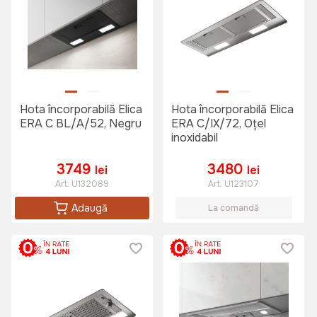
Hota încorporabilă Elica
Hota încorporabilă Elica
ERA C BL/A/52, Negru
ERA C/IX/72, Oțel
inoxidabil
3749
3480
lei
lei
Art:
U132089
Art:
U123107
Adaugă
La comandă