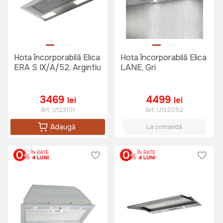
Hota încorporabilă Elica
Hota încorporabilă Elica
ERA S IX/A/52, Argintiu
LANE, Gri
3469
4499
lei
lei
Art:
U123101
Art:
U132092
Adaugă
La comandă