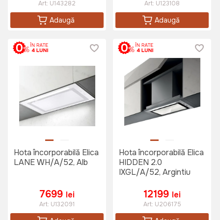
Art:
U143282
Art:
U123108
Adaugă
Adaugă
Hota încorporabilă Elica
Hota încorporabilă Elica
LANE WH/A/52, Alb
HIDDEN 2.0
IXGL/A/52, Argintiu
7699
12199
lei
lei
Art:
U132091
Art:
U206175