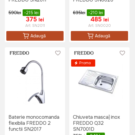
590
lei
-215
lei
695
lei
-210
lei
375
485
lei
lei
Art:
SN2011
Art:
SN0020
Adaugă
Adaugă
Promo
Baterie monocomanda
Chiuveta masca| inox
flexibila FREDDO 2
FREDDO Q32
functii SN2017
SN7001D