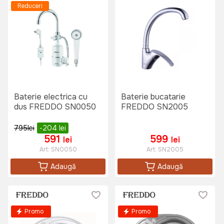
Reduceri
Baterie electrica cu
Baterie bucatarie
dus FREDDO SN0050
FREDDO SN2005
795
lei
-204
lei
591
599
lei
lei
Art:
SN0050
Art:
SN2005
Adaugă
Adaugă
Promo
Promo