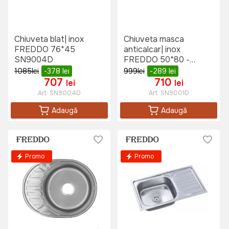
Chiuveta blat| inox
Chiuveta masca
FREDDO 76*45
anticalcar| inox
SN9004D
FREDDO 50*80 -
0:6(304) EC SN9001D
1085
lei
-378
lei
999
lei
-289
lei
707
710
lei
lei
Art:
SN9004D
Art:
SN9001D
Adaugă
Adaugă
Promo
Promo