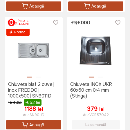
Adaugă
Adaugă
Promo
Chiuveta blat 2 cuve|
Chiuveta INOX UKR
inox FREDDO|
60x60 cm 0:4 mm
1000x500| SN9011D
(Stinga)
1840
lei
-652
lei
1188
379
lei
lei
Art:
SN9011D
Art:
VOR57042
Adaugă
La comandă