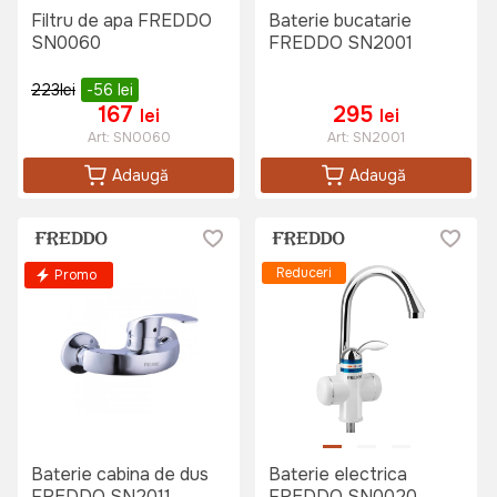
Filtru de apa FREDDO
Baterie bucatarie
SN0060
FREDDO SN2001
223
lei
-56
lei
167
295
lei
lei
Art:
SN0060
Art:
SN2001
Adaugă
Adaugă
Reduceri
Promo
Baterie cabina de dus
Baterie electrica
FREDDO SN2011
FREDDO SN0020