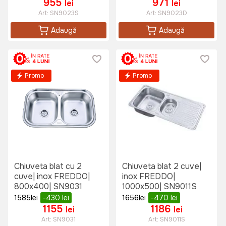
955
971
lei
lei
Art:
SN9023S
Art:
SN9023D
Adaugă
Adaugă
Promo
Promo
Chiuveta blat cu 2
Chiuveta blat 2 cuve|
cuve| inox FREDDO|
inox FREDDO|
800x400| SN9031
1000x500| SN9011S
1585
lei
-430
lei
1656
lei
-470
lei
1155
1186
lei
lei
Art:
SN9031
Art:
SN9011S