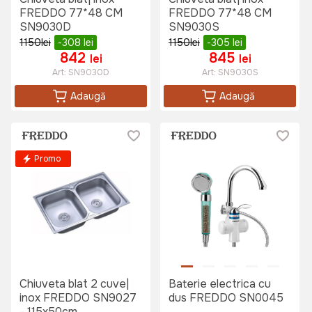
FREDDO 77*48 CM
FREDDO 77*48 CM
SN9030D
SN9030S
1150
lei
-308
lei
1150
lei
-305
lei
842
845
lei
lei
Art:
SN9030D
Art:
SN9030S
Adaugă
Adaugă
Promo
Chiuveta blat 2 cuve|
Baterie electrica cu
inox FREDDO SN9027
dus FREDDO SN0045
- 115x50cm