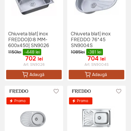
Chiuveta blat| inox
Chiuveta blat| inox
FREDDO|0:8 MM-
FREDDO 76*45
600x450| SN9026
SN9004S
1150
lei
-448
lei
1085
lei
-381
lei
702
704
lei
lei
Art:
SN9026
Art:
SN9004S
Adaugă
Adaugă
Promo
Promo