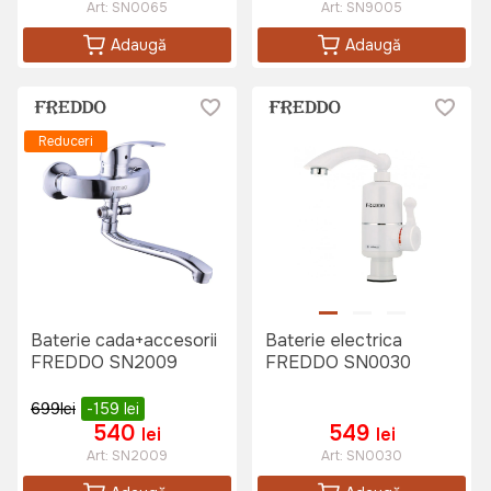
Art:
SN0065
Art:
SN9005
Adaugă
Adaugă
Reduceri
Baterie cada+accesorii
Baterie electrica
FREDDO SN2009
FREDDO SN0030
699
lei
-159
lei
540
549
lei
lei
Art:
SN2009
Art:
SN0030