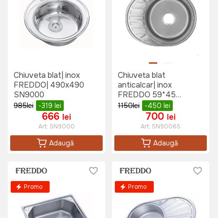
Chiuveta blat| inox
Chiuveta blat
FREDDO| 490x490
anticalcar| inox
SN9000
FREDDO 59*45
SN9006S
985
lei
-319
lei
1150
lei
-450
lei
666
700
lei
lei
Art:
SN9000
Art:
SN9006S
Adaugă
Adaugă
Promo
Promo