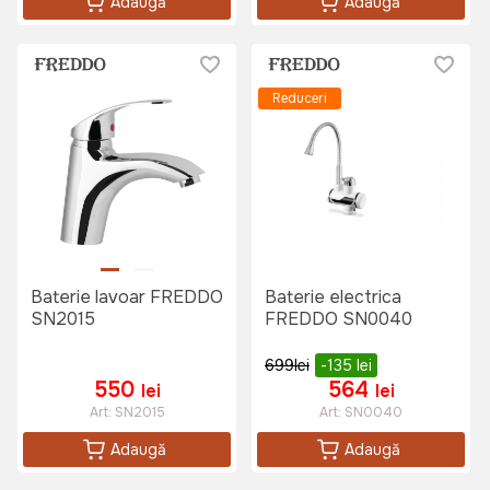
Adaugă
Adaugă
Reduceri
Baterie lavoar FREDDO
Baterie electrica
SN2015
FREDDO SN0040
699
lei
-135
lei
550
564
lei
lei
Art:
SN2015
Art:
SN0040
Adaugă
Adaugă