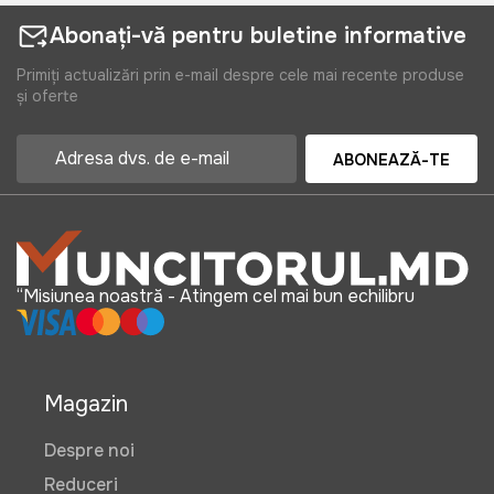
Abonați-vă pentru buletine informative
Primiți actualizări prin e-mail despre cele mai recente produse
și oferte
ABONEAZĂ-TE
“Misiunea noastră - Atingem cel mai bun echilibru
Magazin
Despre noi
Reduceri