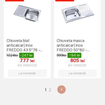
Chiuveta blat
Chiuveta masca
anticalcar| inox
anticalcar| inox
FREDDO 43:5*76 -
FREDDO 50*80 -
0:6(304) E SN9002D
0:6(304) EC SN9001S
1024
lei
-247
lei
999
lei
-194
lei
777
805
lei
lei
Art:
SN9002D
Art:
SN9001S
La comandă
La comandă
2
1