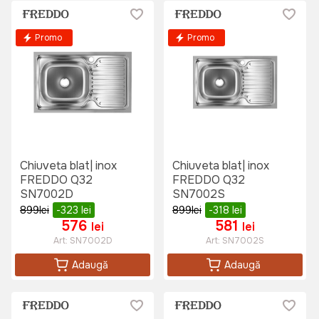
Promo
Promo
Chiuveta blat| inox
Chiuveta blat| inox
FREDDO Q32
FREDDO Q32
SN7002D
SN7002S
899
lei
-323
lei
899
lei
-318
lei
576
581
lei
lei
Art:
SN7002D
Art:
SN7002S
Adaugă
Adaugă