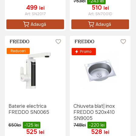
753
lei
-243
lei
499
510
lei
lei
Art:
SN2017
Art:
SN7001D
Adaugă
Adaugă
Reduceri
Promo
Baterie electrica
Chiuveta blat| inox
FREDDO SN0065
FREDDO 520x410
SN9005
650
lei
-125
lei
748
lei
-220
lei
525
528
lei
lei