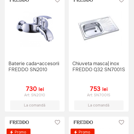
Baterie cada+accesorii
Chiuveta masca| inox
FREDDO SN2010
FREDDO Q32 SN7001S
730
753
lei
lei
Art:
SN2010
Art:
SN7001S
La comandă
La comandă
Promo
Promo