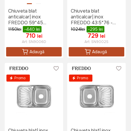
Chiuveta blat
Chiuveta blat
anticalcar| inox
anticalcar| inox
FREDDO 59*45
FREDDO 43:5*76 -
SN9006D
0:6(304) E SN9002S
1150
lei
-440
lei
1024
lei
-295
lei
710
729
lei
lei
Art:
SN9006D
Art:
SN9002S
Adaugă
Adaugă
Promo
Promo
Chiuveta blat| inox
Chiuveta blat| inox