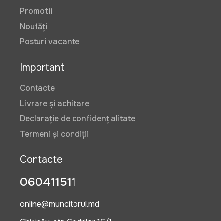
Promotii
Noutăți
Posturi vacante
Important
Contacte
Livrare și achitare
Declarație de confidențialitate
Termeni și condiții
Contacte
060411511
online@muncitorul.md