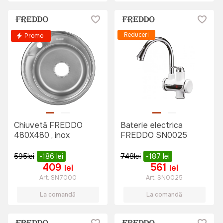
Reduceri
Promo
Chiuvetă FREDDO
Baterie electrica
480X480 , inox
FREDDO SN0025
595
lei
-186
lei
748
lei
-187
lei
409
561
lei
lei
Art:
SN7000
Art:
SN0025
La comandă
La comandă