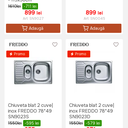
1610
lei
-711
lei
899
899
lei
lei
Art:
SN9027
Art:
SN0045
Adaugă
Adaugă
Promo
Promo
Chiuveta blat 2 cuve|
Chiuveta blat 2 cuve|
inox FREDDO 78*49
inox FREDDO 78*49
SN9023S
SN9023D
1550
lei
-595
lei
1550
lei
-579
lei