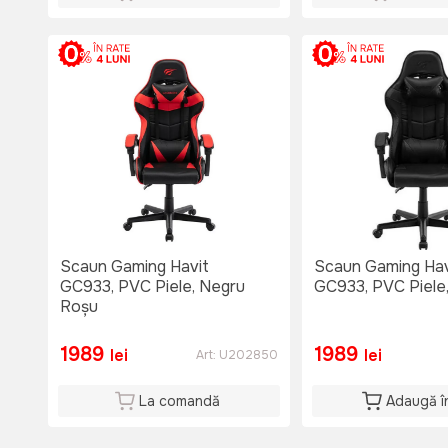
Scaun Gaming Havit
Scaun Gaming Hav
GC933, PVC Piele, Negru
GC933, PVC Piele
Roșu
1989
1989
lei
lei
Art:
U202850
La comandă
Adaugă î