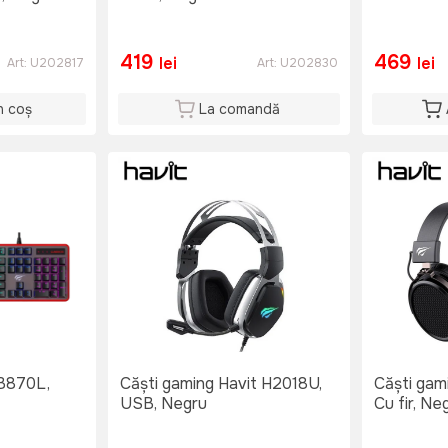
419
469
lei
lei
Art:
U202817
Art:
U202830
n coș
La comandă
KB870L,
Căști gaming Havit H2018U,
Căști gam
USB, Negru
Cu fir, Ne