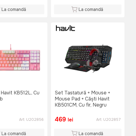
La comandă
La comandă
 Havit KB512L, Cu
Set Tastatură + Mouse +
lb
Mouse Pad + Căști Havit
KB501CM, Cu fir, Negru
469
lei
Art:
U202856
Art:
U202857
La comandă
La comandă