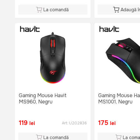
La comandă
Adaugă î
Gaming Mouse Havit
Gaming Mouse Ha
MS960, Negru
MS1001, Negru
119
175
lei
lei
Art:
U202836
La comandă
La com