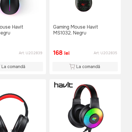
ouse Havit
Gaming Mouse Havit
Negru
MS1032, Negru
168
lei
Art:
U202839
Art:
U202835
La comandă
La comandă