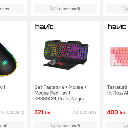
n coș
La comandă
vit
Set Tastatură + Mouse +
Tastatură
Mouse Pad Havit
fir, Roz/A
KB889CM, Cu fir, Negru
321
400
lei
lei
Art:
U202842
Art:
U202858
andă
La comandă