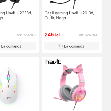
ing Havit H2233d,
Căști gaming Havit H2013d,
gru
Cu fir, Negru
245
lei
Art:
U202831
Art:
U202833
La comandă
La comandă