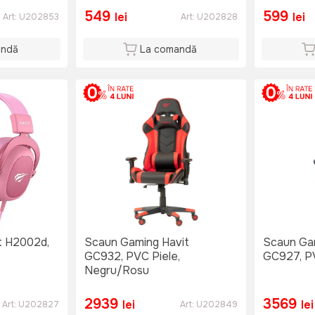
549
599
lei
lei
Art:
U202853
Art:
U202828
andă
La comandă
t H2002d,
Scaun Gaming Havit
Scaun Ga
GC932, PVC Piele,
GC927, PV
Negru/Rosu
2939
3569
lei
lei
Art:
U202827
Art:
U202849