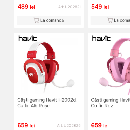
489
549
lei
lei
Art:
U202821
La comandă
La com
Căști gaming Havit H2002d,
Căști gaming Havi
Cu fir, Alb Roșu
Cu fir, Roz
659
659
lei
lei
Art:
U202826