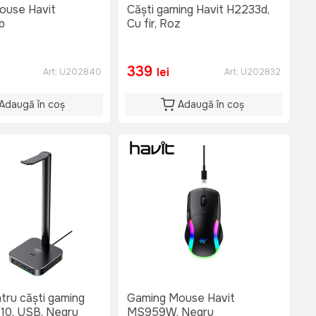
ouse Havit
Căști gaming Havit H2233d,
b
Cu fir, Roz
339
lei
Art:
U202840
Art:
U202832
Adaugă în coș
Adaugă în coș
tru căști gaming
Gaming Mouse Havit
10, USB, Negru
MS959W, Negru