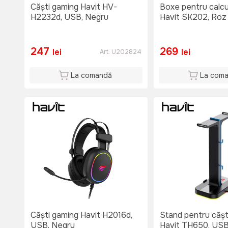
Căști gaming Havit HV-
Boxe pentru calcu
H2232d, USB, Negru
Havit SK202, Roz
247
269
lei
lei
Art:
U202824
La comandă
La com
Căști gaming Havit H2016d,
Stand pentru cășt
USB, Negru
Havit TH650, USB