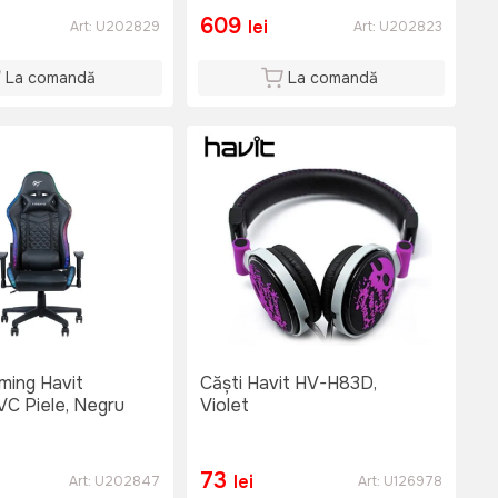
609
lei
Art:
U202829
Art:
U202823
La comandă
La comandă
ming Havit
Căști Havit HV-H83D,
C Piele, Negru
Violet
73
lei
Art:
U202847
Art:
U126978