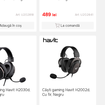
489
lei
Art:
U202818
Art:
U202841
Adaugă în coș
La comandă
ing Havit H2030d,
Căști gaming Havit H2002d,
gru
Cu fir, Negru