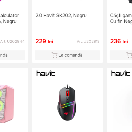
alculator
2.0 Havit SK202, Negru
Căști gam
, Negru
Cu fir, Ne
229
236
lei
lei
Art:
U202844
Art:
U202819
andă
La comandă