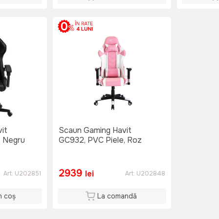
it
Scaun Gaming Havit
, Negru
GC932, PVC Piele, Roz
2939
lei
Art:
U202851
Art:
U202848
n coș
La comandă