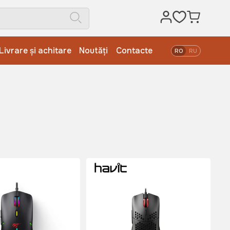
Livrare și achitare
Noutăți
Contacte
RO
RU