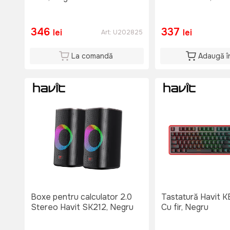
346
337
lei
lei
Art:
U202825
La comandă
Adaugă î
Boxe pentru calculator 2.0
Tastatură Havit 
Stereo Havit SK212, Negru
Cu fir, Negru