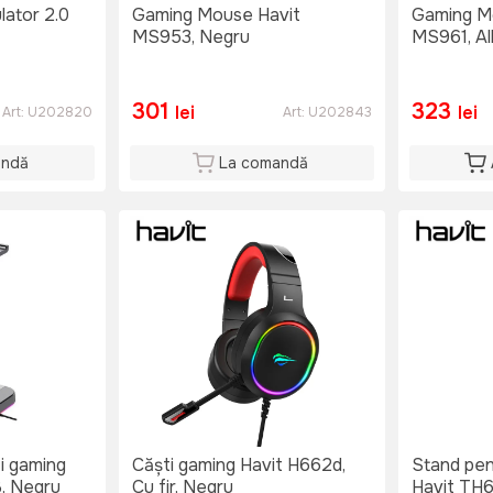
lator 2.0
Gaming Mouse Havit
Gaming M
MS953, Negru
MS961, Al
301
323
lei
lei
Art:
U202820
Art:
U202843
andă
La comandă
i gaming
Căști gaming Havit H662d,
Stand pen
, Negru
Cu fir, Negru
Havit TH6