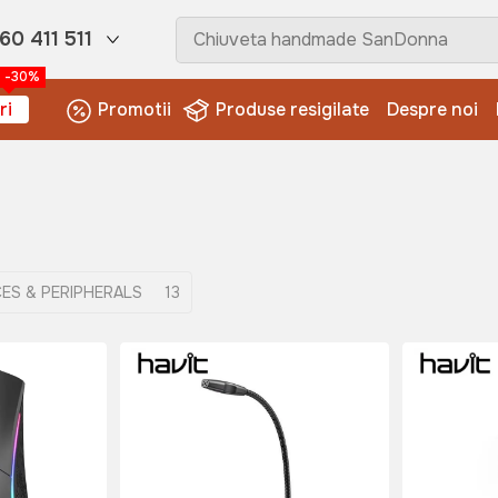
60 411 511
-30%
ri
Promotii
Produse resigilate
Despre noi
CES & PERIPHERALS
13