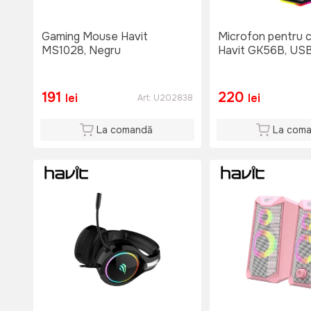
Gaming Mouse Havit
Microfon pentru c
MS1028, Negru
Havit GK56B, USB
191
220
lei
lei
Art:
U202838
La comandă
La com