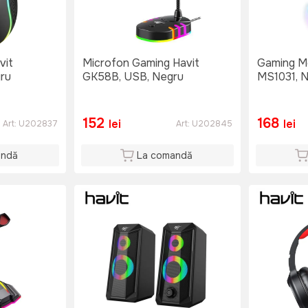
vit
Microfon Gaming Havit
Gaming M
ru
GK58B, USB, Negru
MS1031, 
152
168
lei
lei
Art:
U202837
Art:
U202845
andă
La comandă