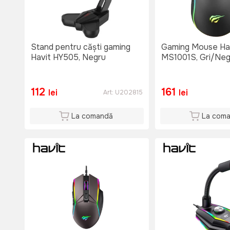
Stand pentru căști gaming
Gaming Mouse Ha
Havit HY505, Negru
MS1001S, Gri/Neg
112
161
lei
lei
Art:
U202815
La comandă
La com