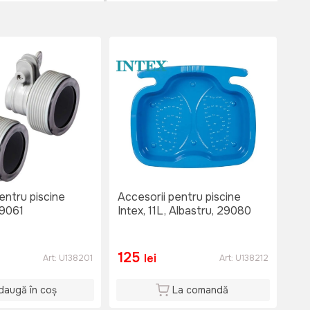
entru piscine
Accesorii pentru piscine
29061
Intex, 11L, Albastru, 29080
125
lei
Art:
U138201
Art:
U138212
daugă în coș
La comandă