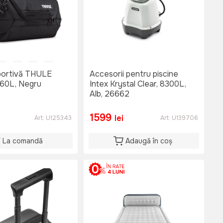
portivă THULE
Accesorii pentru piscine
 60L, Negru
Intex Krystal Clear, 8300L,
Alb, 26662
1599
lei
Art:
U125343
Art:
U139706
La comandă
Adaugă în coș