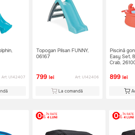
lphin,
Topogan Pilsan FUNNY,
Piscină gonf
06167
Easy Set, 
Crab, 2610
799
899
lei
lei
Art:
U142407
Art:
U142406
andă
La comandă
A