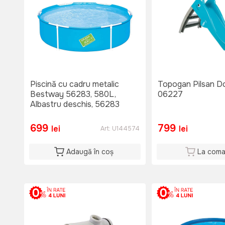
Piscină cu cadru metalic
Topogan Pilsan Do
Bestway 56283, 580L,
06227
Albastru deschis, 56283
699
799
lei
lei
Art:
U144574
Adaugă în coș
La com