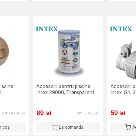
iscine
Accesorii pentru piscine
Accesorii p
o
Intex 29000, Transparent
Intex, Gri, 
69
59
lei
lei
Art:
U143684
Art:
U143685
n coș
La comandă
A