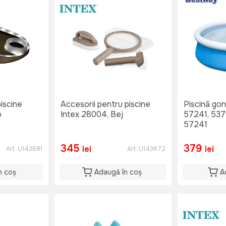
iscine
Accesorii pentru piscine
Piscină gon
o
Intex 28004, Bej
57241, 537L
57241
345
379
lei
lei
Art:
U143681
Art:
U143672
n coș
Adaugă în coș
A