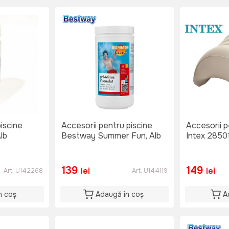
iscine
Accesorii pentru piscine
Accesorii p
lb
Bestway Summer Fun, Alb
Intex 28501
139
149
lei
lei
Art:
U142268
Art:
U144119
n coș
Adaugă în coș
A