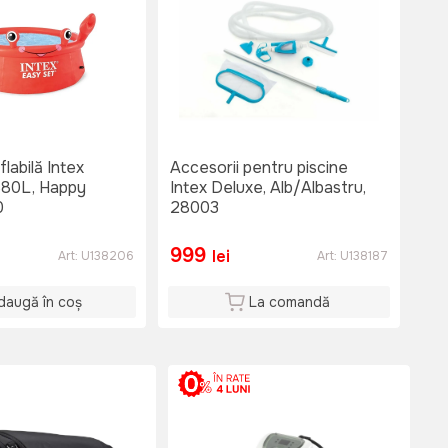
labilă Intex
Accesorii pentru piscine
880L, Happy
Intex Deluxe, Alb/Albastru,
0
28003
999
lei
Art:
U138206
Art:
U138187
daugă în coș
La comandă