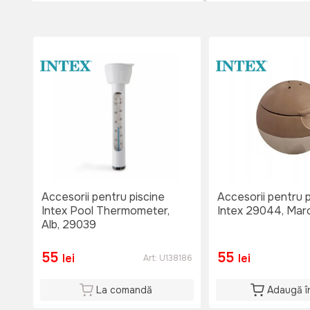
Accesorii pentru piscine
Accesorii pentru p
Intex Pool Thermometer,
Intex 29044, Mar
Alb, 29039
55
55
lei
lei
Art:
U138186
La comandă
Adaugă î