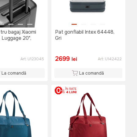
tru bagaj Xiaomi
Pat gonflabil Intex 64448,
c Luggage 20",
Gri
2699
lei
Art:
U123045
Art:
U142422
La comandă
La comandă