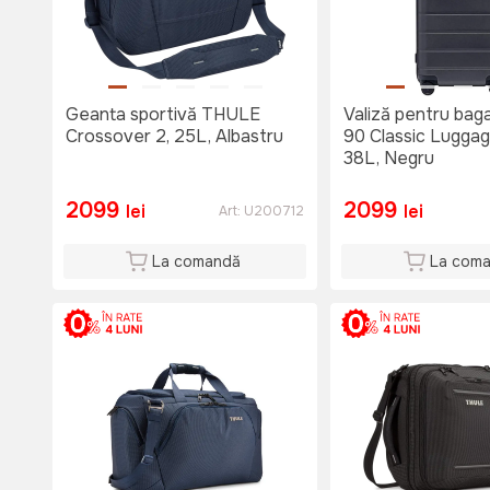
Geanta sportivă THULE
Valiză pentru baga
Crossover 2, 25L, Albastru
90 Classic Luggag
38L, Negru
2099
2099
lei
lei
Art:
U200712
La comandă
La com