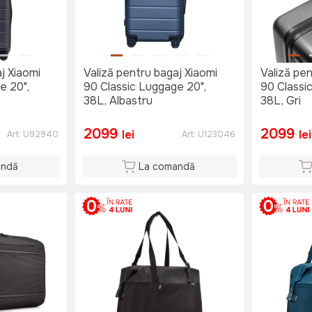
j Xiaomi
Valiză pentru bagaj Xiaomi
Valiză pen
e 20",
90 Classic Luggage 20",
90 Classi
38L, Albastru
38L, Gri
2099
2099
lei
lei
Art:
U92940
Art:
U123046
andă
La comandă