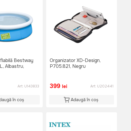
flabilă Bestway
Organizator XD-Design,
, Albastru,
P705.821, Negru
399
lei
Art:
U143833
Art:
U202441
daugă în coș
Adaugă în coș