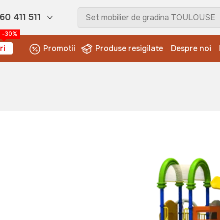
60 411 511
-30%
ri
Promotii
Produse resigilate
Despre noi