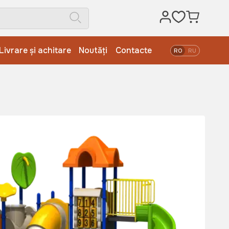
Livrare și achitare
Noutăți
Contacte
RO
RU