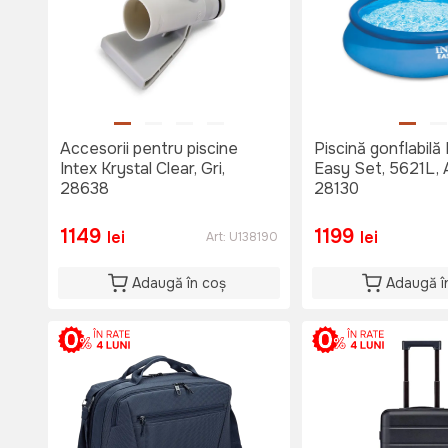
Accesorii pentru piscine
Piscină gonflabilă 
Intex Krystal Clear, Gri,
Easy Set, 5621L, 
28638
28130
1149
1199
lei
lei
Art:
U138190
Adaugă în coș
Adaugă î