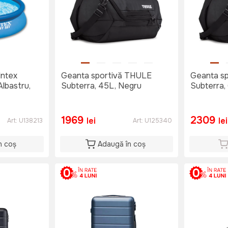
Intex
Geanta sportivă THULE
Geanta s
Albastru,
Subterra, 45L, Negru
Subterra,
1969
2309
lei
lei
Art:
U138213
Art:
U125340
n coș
Adaugă în coș