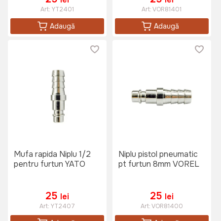
Art:
YT2401
Art:
VOR81401
Adaugă
Adaugă
Mufa rapida Niplu 1/2
Niplu pistol pneumatic
pentru furtun YATO
pt furtun 8mm VOREL
25
25
lei
lei
Art:
YT2407
Art:
VOR81400