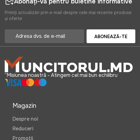
Abonați-vă pentru buletine informative
Primiți actualizări prin e-mail despre cele mai recente produse
și oferte
ABONEAZĂ-TE
“Misiunea noastră - Atingem cel mai bun echilibru
Magazin
Despre noi
Reduceri
Promotii