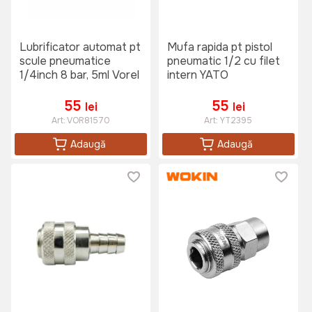
Lubrificator automat pt
Mufa rapida pt pistol
scule pneumatice
pneumatic 1/2 cu filet
1/4inch 8 bar, 5ml Vorel
intern YATO
55
55
lei
lei
Art:
VOR81570
Art:
YT2395
Adaugă
Adaugă