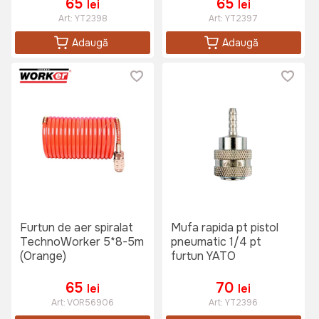
65
65
lei
lei
Art:
YT2398
Art:
YT2397
Adaugă
Adaugă
Furtun de aer spiralat
Mufa rapida pt pistol
TechnoWorker 5*8-5m
pneumatic 1/4 pt
(Orange)
furtun YATO
65
70
lei
lei
Art:
VOR56906
Art:
YT2396