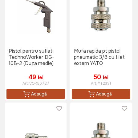
Pistol pentru suflat
Mufa rapida pt pistol
TechnoWorker DG-
pneumatic 3/8 cu filet
10B-2 (Duza medie)
extern YATO
49
50
lei
lei
Art:
VOR56727
Art:
YT2391
Adaugă
Adaugă