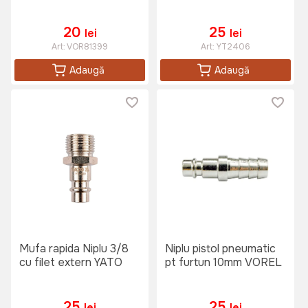
20
25
lei
lei
Art:
VOR81399
Art:
YT2406
Adaugă
Adaugă
Mufa rapida Niplu 3/8
Niplu pistol pneumatic
cu filet extern YATO
pt furtun 10mm VOREL
25
25
lei
lei