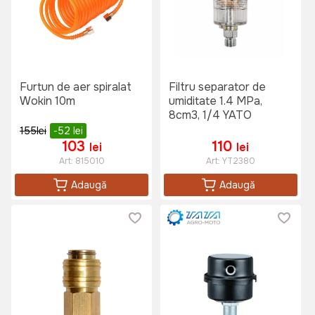
Furtun de aer spiralat
Filtru separator de
Wokin 10m
umiditate 1.4 MPa,
8cm3, 1/4 YATO
155
lei
-52
lei
103
110
lei
lei
Art:
815010
Art:
YT2380
Adaugă
Adaugă