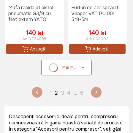
Mufa rapida pt pistol
Furtun de aer spiralat
pneumatic G3/8 cu
Villager VAT PU 001
filet extern YATO
5*8-5m
140
140
lei
lei
Art:
YT24095
Art:
008002
Adaugă
Adaugă
MAI MULTE
1
2
3
4
...
6
Descoperiți accesoriile ideale pentru compresorul
dumneavoastră în gama noastră variată de produse.
În categoria "Accesorii pentru compresor", veți găsi