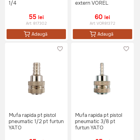
1/4
extern VOREL
55
60
lei
lei
Art:
817302
Art:
VOR81372
Adaugă
Adaugă
Mufa rapida pt pistol
Mufa rapida pt pistol
pneumatic 1/2 pt furtun
pneumatic 3/8 pt
YATO
furtun YATO