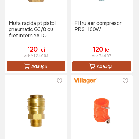
Mufa rapida pt pistol
Filtru aer compresor
pneumatic G3/8 cu
PRS 1100W
filet intern YATO
120
120
lei
lei
Art:
YT24093
Art:
74687
Adaugă
Adaugă