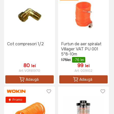
Cot compresori 1/2
Furtun de aer spiralat
Villager VAT PU 001
5*8-10m
175
lei
-76
lei
80
99
lei
lei
Art:
VOR81970
Art:
009102
Adaugă
Adaugă
Promo