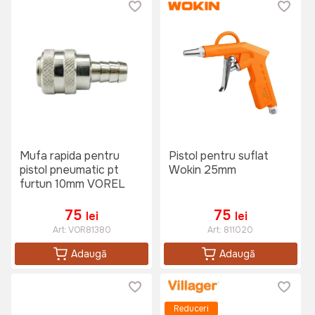
Mufa rapida pentru
Pistol pentru suflat
pistol pneumatic pt
Wokin 25mm
furtun 10mm VOREL
75
75
lei
lei
Art:
VOR81380
Art:
811020
Adaugă
Adaugă
Reduceri