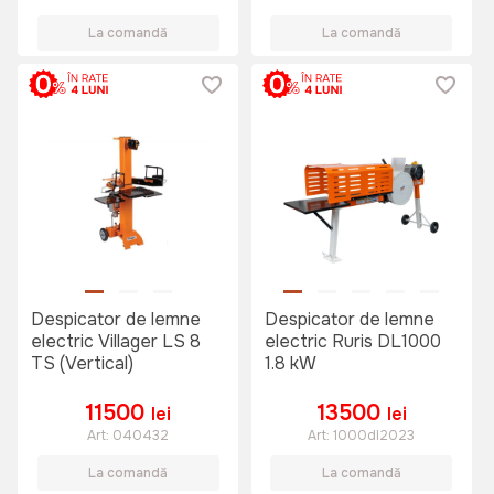
La comandă
La comandă
Despicator de lemne
Despicator de lemne
electric Villager LS 8
electric Ruris DL1000
TS (Vertical)
1.8 kW
11500
13500
lei
lei
Art:
040432
Art:
1000dl2023
La comandă
La comandă