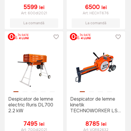
5599
6500
lei
lei
Art:
600dl2021
Art:
HECHT676
La comandă
La comandă
Despicator de lemne
Despicator de lemne
electric Ruris DL700
kinetik
2.2 kW
TECHNOWORKER LS
10T40
7495
8785
lei
lei
Art:
700dl2021
Art:
VOR82632