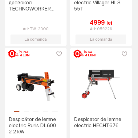
дровокол
electric Villager HLS
TECHNOWORKER
55T
LS8TV
4999
lei
Art:
TW-2000
Art:
059226
La comandă
La comandă
Despicător de lemne
Despicator de lemne
electric Ruris DL600
electric HECHT676
2.2 kW