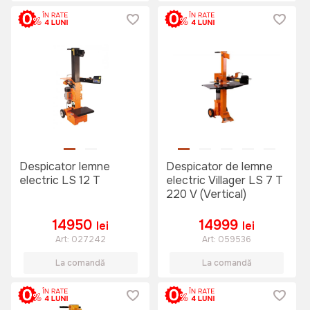
Despicator lemne
Despicator de lemne
electric LS 12 T
electric Villager LS 7 T
220 V (Vertical)
14950
14999
lei
lei
Art:
027242
Art:
059536
La comandă
La comandă