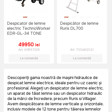
Despicator de lemne
Despicător de lemne
electric TechnoWorker
Ruris DL700
EDR-GL-34 TONE
49950
lei
Art:
VOR57335
Art:
700dl12021
La comandă
La comandă
Descoperiți gama noastră de mașini hidraulice de
despicat lemne electrice, ideale pentru uz casnic și
profesional. Alegeți un despicator de lemne electric,
un aparat de tăiat lemne sau un despicator hidraulic
de la mărci de încredere, precum Ruris si Villager.
Avem despicătoare de lemne verticale și orizontale,
inclusiv modele de 12 tone pentru tăierea lemnelor