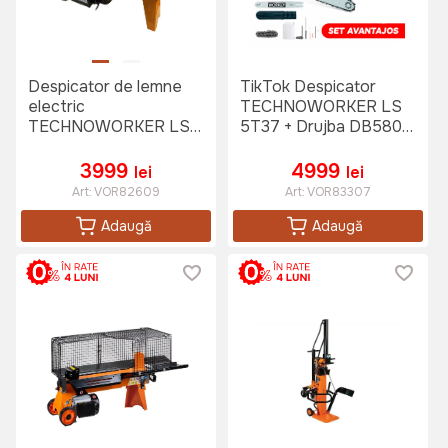
Despicator de lemne
TikTok Despicator
electric
TECHNOWORKER LS
TECHNOWORKER LS
5T37 + Drujba DB5802
5T37
PRO
3999
4999
lei
lei
Art:
VOR82609
Art:
VOR83307
Adaugă
Adaugă