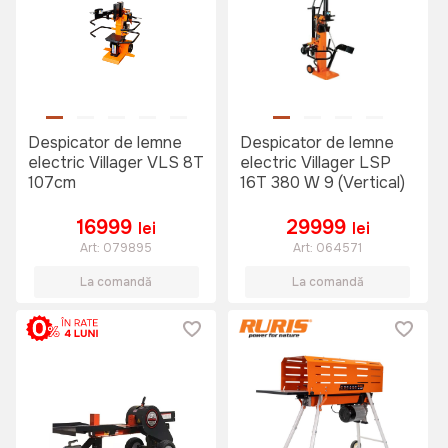
Despicator de lemne
Despicator de lemne
electric Villager VLS 8T
electric Villager LSP
107cm
16T 380 W 9 (Vertical)
16999
29999
lei
lei
Art:
079895
Art:
064571
La comandă
La comandă