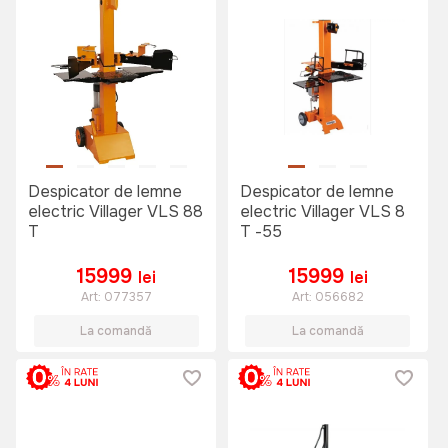
Despicator de lemne
Despicator de lemne
electric Villager VLS 88
electric Villager VLS 8
T
T -55
15999
15999
lei
lei
Art:
077357
Art:
056682
La comandă
La comandă