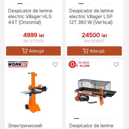
Despicator de lemne
Despicator de lemne
electric Villager HLS
electric Villager LSP
44T (Orizontal)
12T 380 W (Vertical)
4999
24500
lei
lei
Art:
077355
Art:
059537
Adaugă
Adaugă
Электрический
Despicator de lemne