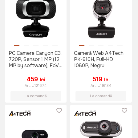
PC Camera Canyon C3,
Cameră Web A4Tech
720P, Sensor 1 MP (12
PK-910H, Full-HD
MP by software), FoV
1080P, Negru
60°, Microphone,
Black/Silver
459
519
lei
lei
Art:
U121674
Art:
U116134
La comandă
La comandă