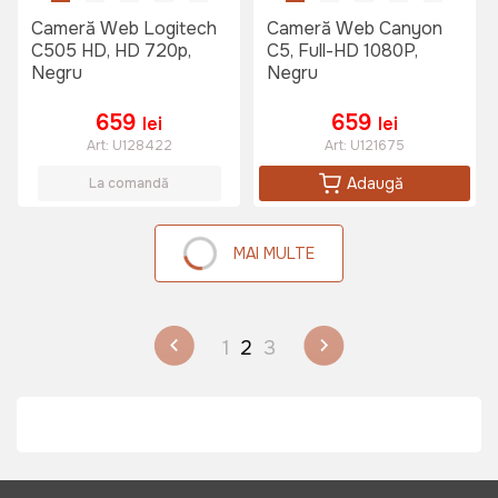
Cameră Web Logitech
Cameră Web Canyon
C505 HD, HD 720p,
C5, Full-HD 1080P,
Negru
Negru
659
659
lei
lei
Art:
U128422
Art:
U121675
Adaugă
La comandă
MAI MULTE
1
2
3