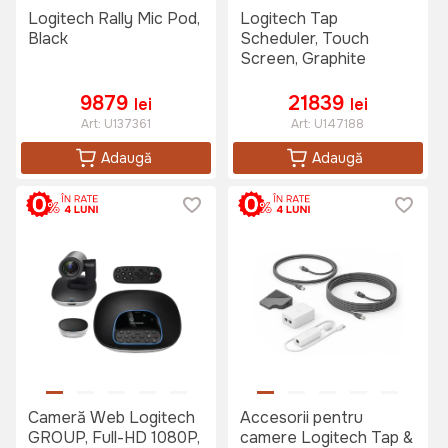
Logitech Rally Mic Pod,
Logitech Tap
Black
Scheduler, Touch
Screen, Graphite
9879
21839
lei
lei
Art:
U137361
Art:
U147188
Adaugă
Adaugă
Cameră Web Logitech
Accesorii pentru
GROUP, Full-HD 1080P,
camere Logitech Tap &