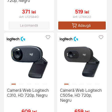
720p, Negru
371
519
lei
lei
Art:
U125840
Art:
U76622
Adaugă
La comandă
Cameră Web Logitech
Cameră Web Logitech
C310, HD 720p, Negru
C505e, HD 720p,
Negru
609
659
lei
lei