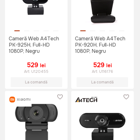
Cameră Web A4Tech
Cameră Web A4Tech
PK-925H, Full-HD
PK-920H, Full-HD
1080P, Negru
1080P, Negru
529
529
lei
lei
Art:
U120455
Art:
U116176
La comandă
La comandă