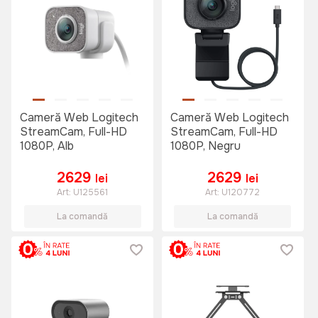
Cameră Web Logitech
Cameră Web Logitech
StreamCam, Full-HD
StreamCam, Full-HD
1080P, Alb
1080P, Negru
2629
2629
lei
lei
Art:
U125561
Art:
U120772
La comandă
La comandă