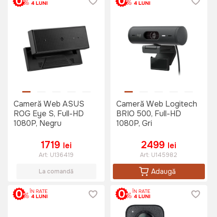
Cameră Web ASUS
Cameră Web Logitech
ROG Eye S, Full-HD
BRIO 500, Full-HD
1080P, Negru
1080P, Gri
1719
2499
lei
lei
Art:
U136419
Art:
U145982
Adaugă
La comandă