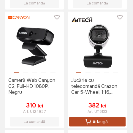
La comandă
La comandă
Cameră Web Canyon
Jucărie cu
C2, Full-HD 1080P,
telecomandă Crazon
Negru
Car 5-Wheel, 1:16,
Multicolor (333-
WL21161/333-
310
382
lei
lei
WL22161)
Art:
U124827
Art:
U116133
Adaugă
La comandă