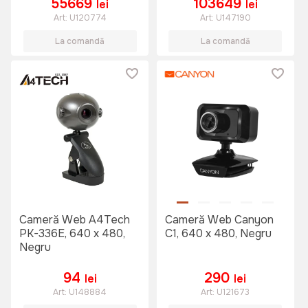
55669
103649
lei
lei
Art:
U120774
Art:
U147190
La comandă
La comandă
Cameră Web A4Tech
Cameră Web Canyon
PK-336E, 640 x 480,
C1, 640 x 480, Negru
Negru
94
290
lei
lei
Art:
U148884
Art:
U121673