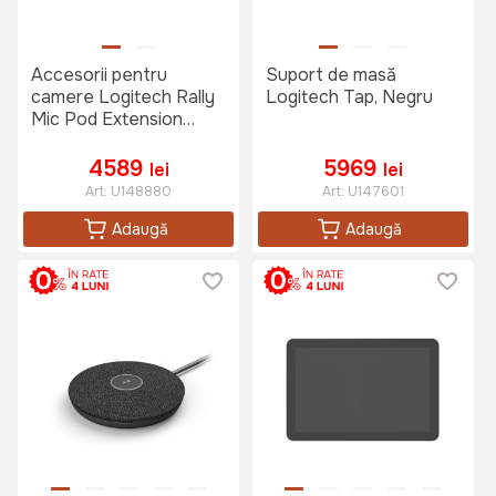
Accesorii pentru
Suport de masă
camere Logitech Rally
Logitech Tap, Negru
Mic Pod Extension
Cable, Alb
4589
5969
lei
lei
Art:
U148880
Art:
U147601
Adaugă
Adaugă