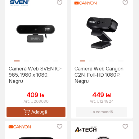
Cameră Web SVEN IC-
Cameră Web Canyon
965, 1980 x 1080,
C2N, Full-HD 1080P,
Negru
Negru
409
449
lei
lei
Art:
U203030
Art:
U124824
Adaugă
La comandă