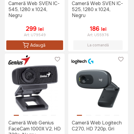
Cameră Web SVEN IC-
Cameră Web SVEN IC-
545, 1280 x 1024,
525, 1280 x 1024,
Negru
Negru
299
186
lei
lei
Art:
U79549
Art:
U55976
Adaugă
La comandă
Cameră Web Genius
Cameră Web Logitech
FaceCam 1000X V2, HD
C270, HD 720p, Gri