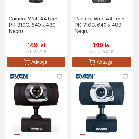
Cameră Web A4Tech
Cameră Web A4Tech
PK-810G, 640 x 480,
PK-710G, 640 x 480,
Negru
Negru
149
149
lei
lei
Art:
U47116
Art:
U49249
Adaugă
Adaugă