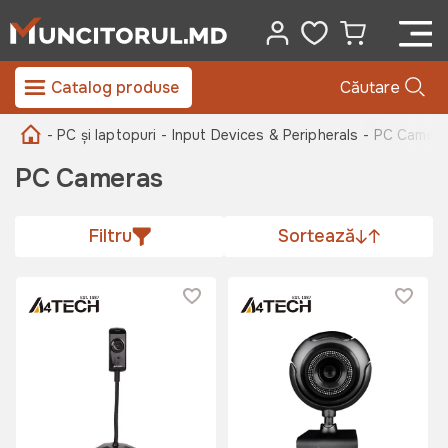
Catalog produse
Căutare
- PC și laptopuri
- Input Devices & Peripherals -
PC Camera
PC Cameras
Filtru
Sortează