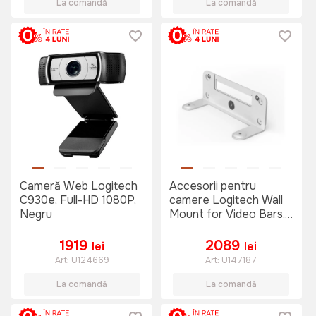
La comandă
La comandă
Cameră Web Logitech
Accesorii pentru
C930e, Full-HD 1080P,
camere Logitech Wall
Negru
Mount for Video Bars,
Alb
1919
2089
lei
lei
Art:
U124669
Art:
U147187
La comandă
La comandă