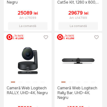
Negru
Cat5e Kit, 1280 x 800,
Gri
25089
29679
lei
lei
Art:
U79399
Art:
U147189
La comandă
La comandă
Cameră Web Logitech
Cameră Web Logitech
RALLY, UHD-4K, Negru
Rally Bar, UHD-4K,
Negru