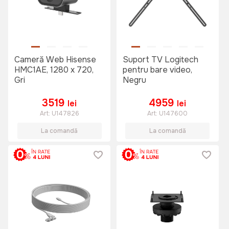
Cameră Web Hisense
Suport TV Logitech
HMC1AE, 1280 x 720,
pentru bare video,
Gri
Negru
3519
4959
lei
lei
Art:
U147826
Art:
U147600
La comandă
La comandă