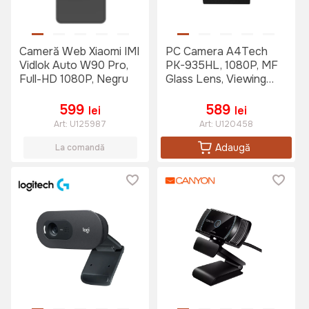
Cameră Web Xiaomi IMI
PC Camera A4Tech
Vidlok Auto W90 Pro,
PK-935HL, 1080P, MF
Full-HD 1080P, Negru
Glass Lens, Viewing
Angle 75°,Manual
Focus, Built-in
599
589
lei
lei
Microphone
Art:
U125987
Art:
U120458
Adaugă
La comandă