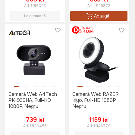
Art:
U89053
Art:
U125872
Adaugă
La comandă
Cameră Web A4Tech
Cameră Web RAZER
PK-930HA, Full-HD
Kiyo, Full-HD 1080P,
1080P, Negru
Negru
739
1159
lei
lei
Art:
U120456
Art:
U146770