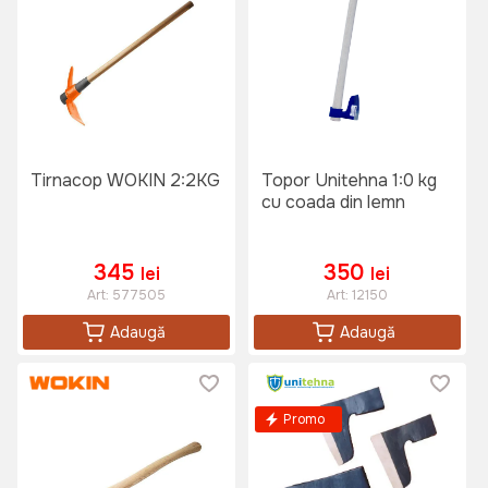
Tirnacop WOKIN 2:2KG
Topor Unitehna 1:0 kg
cu coada din lemn
345
350
lei
lei
Art:
577505
Art:
12150
Adaugă
Adaugă
Promo