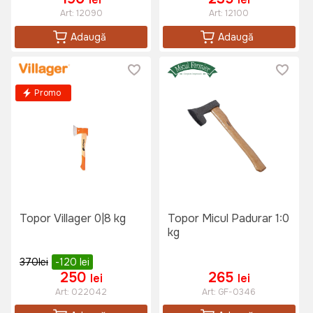
Art:
12090
Art:
12100
Adaugă
Adaugă
Promo
Topor Villager 0|8 kg
Topor Micul Padurar 1:0
kg
370
lei
-120
lei
250
265
lei
lei
Art:
022042
Art:
GF-0346