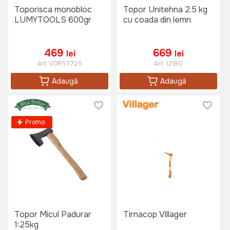
Toporisca monobloc
Topor Unitehna 2.5 kg
LUMYTOOLS 600gr
cu coada din lemn
469
669
lei
lei
Art:
VOR57725
Art:
12180
Adaugă
Adaugă
Promo
Topor Micul Padurar
Tirnacop Villager
1:25kg