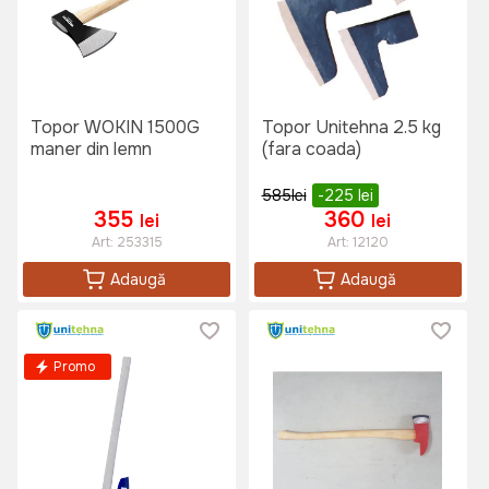
Topor WOKIN 1500G
Topor Unitehna 2.5 kg
maner din lemn
(fara coada)
585
lei
-225
lei
355
360
lei
lei
Art:
253315
Art:
12120
Adaugă
Adaugă
Promo