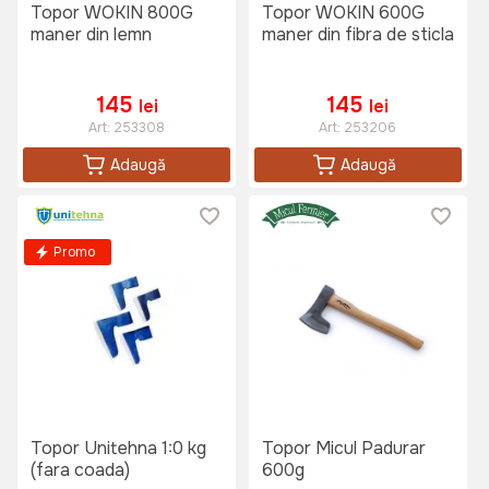
Topor WOKIN 800G
Topor WOKIN 600G
maner din lemn
maner din fibra de sticla
145
145
lei
lei
Art:
253308
Art:
253206
Adaugă
Adaugă
Promo
Topor Unitehna 1:0 kg
Topor Micul Padurar
(fara coada)
600g