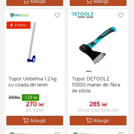
Adaugă
Adaugă
Promo
Topor Unitehna 1.2 kg
Topor DETOOLZ
cu coada din lemn
1000G maner din fibra
de sticla
399
lei
-129
lei
270
285
lei
lei
Art:
12250
Art:
DZ-C321-S001-G01
Adaugă
Adaugă