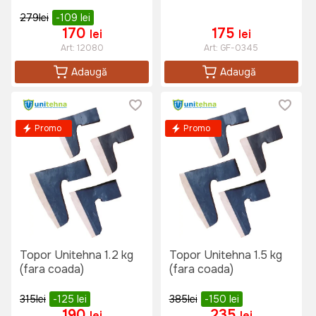
279
lei
-109
lei
170
175
lei
lei
Art:
12080
Art:
GF-0345
Adaugă
Adaugă
Promo
Promo
Topor Unitehna 1.2 kg
Topor Unitehna 1.5 kg
(fara coada)
(fara coada)
315
lei
-125
lei
385
lei
-150
lei
190
235
lei
lei