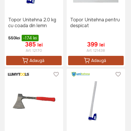
Topor Unitehna 2.0 kg
Topor Unitehna pentru
cu coada din lemn
despicat
559
lei
-174
lei
385
399
lei
lei
Art:
12170
Art:
121438
Adaugă
Adaugă