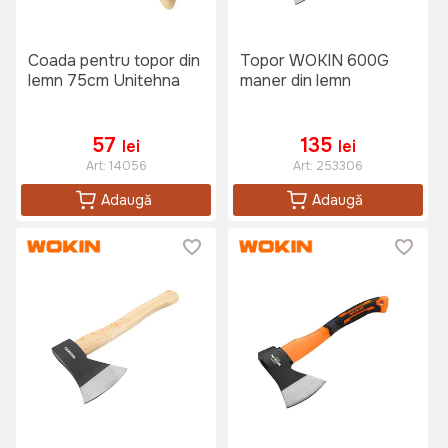
Coada pentru topor din
Topor WOKIN 600G
lemn 75cm Unitehna
maner din lemn
57
135
lei
lei
Art:
14056
Art:
253306
Adaugă
Adaugă