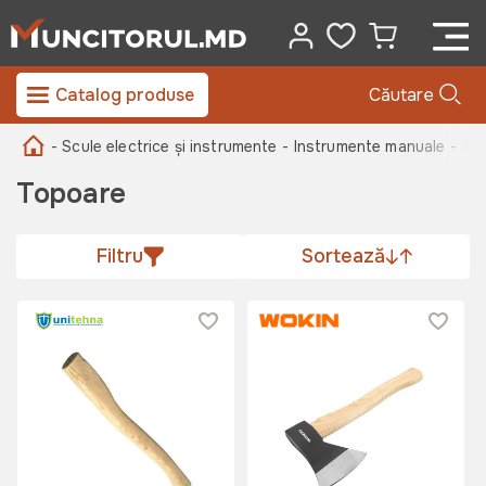
Catalog produse
Căutare
- Scule electrice și instrumente
- Instrumente manuale -
To
Topoare
Filtru
Sortează