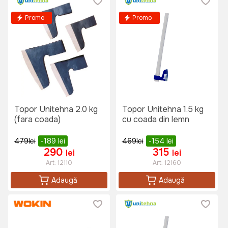
Promo
Promo
Topor Unitehna 2.0 kg
Topor Unitehna 1.5 kg
(fara coada)
cu coada din lemn
479
lei
-189
lei
469
lei
-154
lei
290
315
lei
lei
Art:
12110
Art:
12160
Adaugă
Adaugă