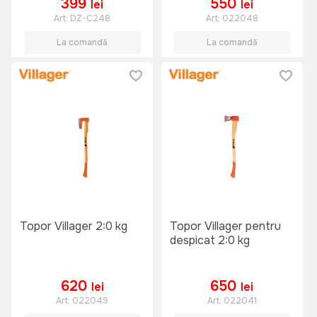
399
550
lei
lei
Art:
DZ-C248
Art:
022048
La comandă
La comandă
Topor Villager 2:0 kg
Topor Villager pentru
despicat 2:0 kg
620
650
lei
lei
Art:
022049
Art:
022041