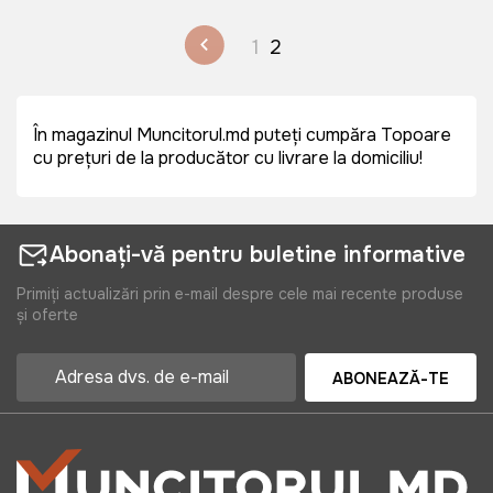
1
2
În magazinul Muncitorul.md puteți cumpăra Topoare
cu prețuri de la producător cu livrare la domiciliu!
Abonați-vă pentru buletine informative
Primiți actualizări prin e-mail despre cele mai recente produse
și oferte
ABONEAZĂ-TE