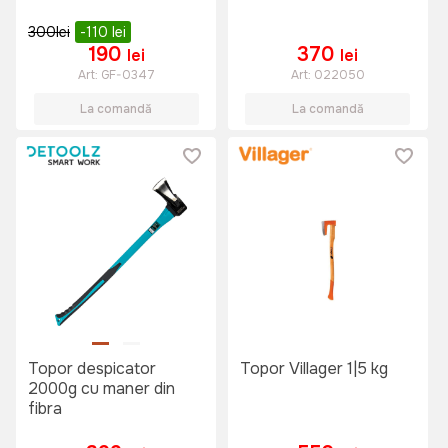
300
lei
-110
lei
190
370
lei
lei
Art:
GF-0347
Art:
022050
La comandă
La comandă
Topor despicator
Topor Villager 1|5 kg
2000g cu maner din
fibra