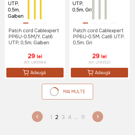
Patch cord Cablexpert
Patch cord Cablexpert
PP6U-0.5M/Y, Cat6
PP6U-0.5M, Cat6 UTP,
UTP, 0,5m, Galben
0,5m, Gri
29
29
lei
lei
Art:
U89964
Art:
U143921
Adaugă
Adaugă
MAI MULTE
1
2
3
4
...
11