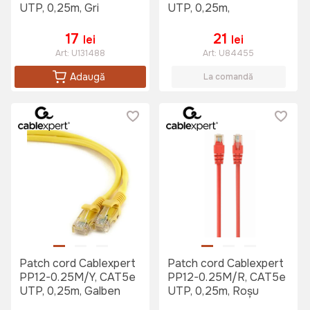
UTP, 0,25m, Gri
UTP, 0,25m,
17
21
lei
lei
Art:
U131488
Art:
U84455
Adaugă
La comandă
Patch cord Cablexpert
Patch cord Cablexpert
PP12-0.25M/Y, CAT5e
PP12-0.25M/R, CAT5e
UTP, 0,25m, Galben
UTP, 0,25m, Roșu