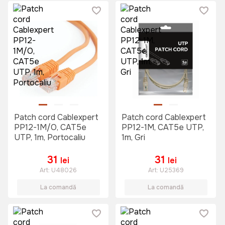
Patch cord Cablexpert
Patch cord Cablexpert
PP12-1M/O, CAT5e
PP12-1M, CAT5e UTP,
UTP, 1m, Portocaliu
1m, Gri
31
31
lei
lei
Art:
U48026
Art:
U25369
La comandă
La comandă