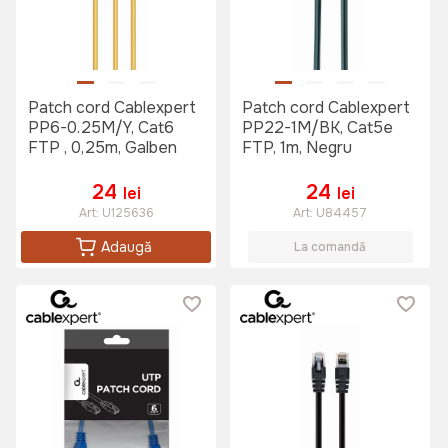
Patch cord Cablexpert
Patch cord Cablexpert
PP6-0.25M/Y, Cat6
PP22-1M/BK, Cat5e
FTP , 0,25m, Galben
FTP, 1m, Negru
24
24
lei
lei
Art:
U125636
Art:
U84457
Adaugă
La comandă