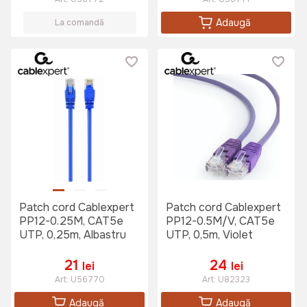
Adaugă
La comandă
Patch cord Cablexpert
Patch cord Cablexpert
PP12-0.25M, CAT5e
PP12-0.5M/V, CAT5e
UTP, 0,25m, Albastru
UTP, 0,5m, Violet
21
24
lei
lei
Art:
U56770
Art:
U82323
Adaugă
Adaugă