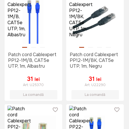
Patch cord Cablexpert
Patch cord Cablexpert
PP12-1M/B, CAT5e
PP12-1M/BK, CAT5e
UTP, 1m, Albastru
UTP, 1m, Negru
31
31
lei
lei
Art:
U25370
Art:
U22290
La comandă
La comandă