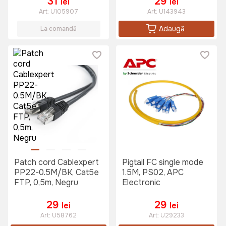
31
29
lei
lei
Art:
U105907
Art:
U143943
Adaugă
La comandă
Patch cord Cablexpert
Pigtail FC single mode
PP22-0.5M/BK, Cat5e
1.5M, PS02, APC
FTP, 0,5m, Negru
Electronic
29
29
lei
lei
Art:
U58762
Art:
U29233