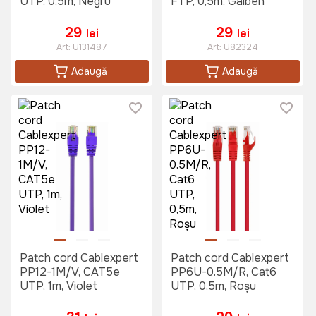
UTP, 0,5m, Negru
FTP, 0,5m, Galben
29
29
lei
lei
Art:
U131487
Art:
U82324
Adaugă
Adaugă
Patch cord Cablexpert
Patch cord Cablexpert
PP12-1M/V, CAT5e
PP6U-0.5M/R, Cat6
UTP, 1m, Violet
UTP, 0,5m, Roșu