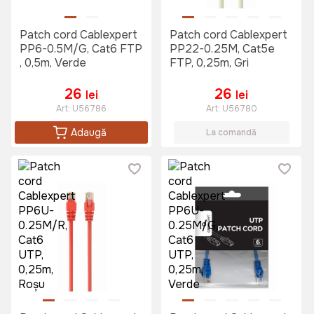
Patch cord Cablexpert
Patch cord Cablexpert
PP6-0.5M/G, Cat6 FTP
PP22-0.25M, Cat5e
, 0,5m, Verde
FTP, 0,25m, Gri
26
26
lei
lei
Art:
U56786
Art:
U56780
Adaugă
La comandă