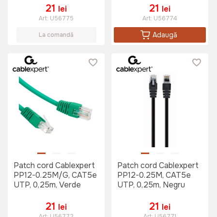
21
21
lei
lei
Art:
U56775
Art:
U56774
Adaugă
La comandă
Patch cord Cablexpert
Patch cord Cablexpert
PP12-0.25M/G, CAT5e
PP12-0.25M, CAT5e
UTP, 0,25m, Verde
UTP, 0,25m, Negru
21
21
lei
lei
Art:
U56772
Art:
U56771