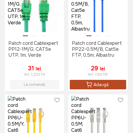
Patch cord Cablexpert
Patch cord Cablexpert
PP12-1M/G, CAT5e
PP22-0.5M/B, Cat5e
UTP, 1m, Verde
FTP, 0,5m, Albastru
31
29
lei
lei
Art:
U25374
Art:
U56781
Adaugă
La comandă