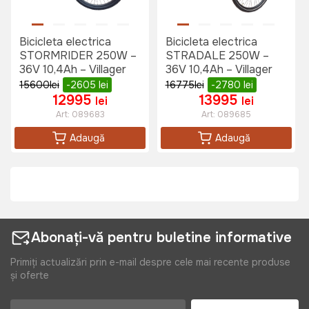
Bicicleta electrica
Bicicleta electrica
STORMRIDER 250W –
STRADALE 250W –
36V 10,4Ah – Villager
36V 10,4Ah – Villager
15600
lei
-2605
lei
16775
lei
-2780
lei
12995
13995
lei
lei
Art:
089683
Art:
089685
Adaugă
Adaugă
Abonați-vă pentru buletine informative
Primiți actualizări prin e-mail despre cele mai recente produse
și oferte