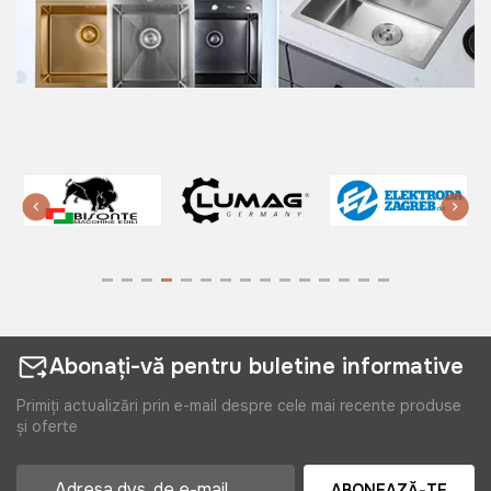
Abonați-vă pentru buletine informative
Primiți actualizări prin e-mail despre cele mai recente produse
și oferte
ABONEAZĂ-TE