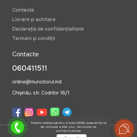
Contacte
Livrare și achitare
Declarație de confidențialitate
Termeni și condiții
Contacte
060411511
online@muncitorul.md
Chișinău, str. Codrilor 16/1
Folosim cookies pentru a îmbunătăți experiența ta
de utilizare a site-ului.
Declarație de
confidențialitate
©2026 OlisGrup SRL