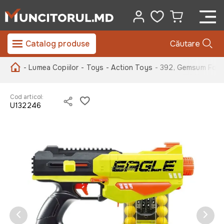
Catalog produse
Căutare
- Lumea Copiilor
- Toys
- Action Toys
- 392, Gemsum Foam 
Cod articol:
U132246