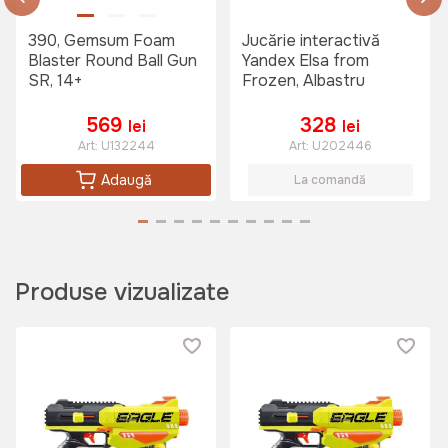
390, Gemsum Foam
Jucărie interactivă
Blaster Round Ball Gun
Yandex Elsa from
SR, 14+
Frozen, Albastru
569
328
lei
lei
Art:
U132244
Art:
U202446
Adaugă
La comandă
Produse vizualizate