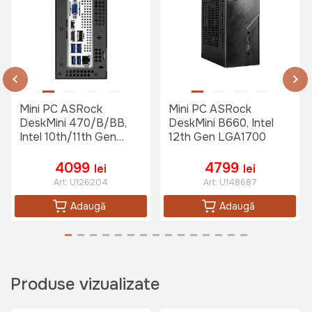
Mini PC ASRock
Mini PC ASRock
DeskMini 470/B/BB,
DeskMini B660, Intel
Intel 10th/11th Gen
12th Gen LGA1700
LGA1200
4099
4799
lei
lei
Art:
U126204
Art:
U148687
Adaugă
Adaugă
Produse vizualizate