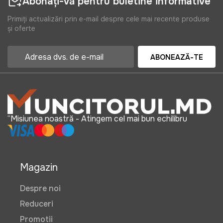
Abonați-vă pentru buletine informative
Primiți actualizări prin e-mail despre cele mai recente produse
și oferte
ABONEAZĂ-TE
“Misiunea noastră - Atingem cel mai bun echilibru
Magazin
Despre noi
Reduceri
Promotii