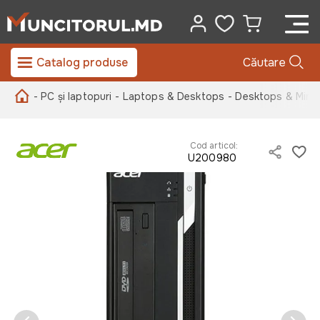
Catalog produse
Căutare
- PC și laptopuri
- Laptops & Desktops
- Desktops & Mini
Cod articol:
U200980