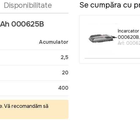
Se cumpăra cu p
Disponibilitate
.5Ah 000625B
Incarcator
000620B,
Acumulator
Art:
0006
2,5
20
400
eale. Vă recomandăm să