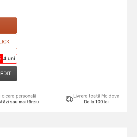
LICK
%
4luni
REDIT
Ridicare personală
Livrare toată Moldova
tăzi sau mai târziu
De la 100 lei