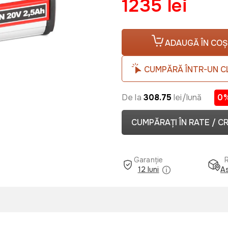
1235 lei
ADAUGĂ ÎN COȘ
CUMPĂRĂ ÎNTR-UN C
De la
308.75
lei/lună
0
CUMPĂRAȚI ÎN RATE / C
Garanție
12 luni
As