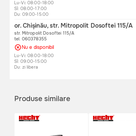
Lu-Vi: 08:00-18:00
Sî: 08:00-17:00
Du: 09:00-15:00
or. Chișinău, str. Mitropolit Dosoftei 115/A
str. Mitropolit Dosoftei 115/A
tel. 060378355
Nu e disponibil
Lu-Vi: 08:00-18:00
Sî: 09:00-15:00
Du: zi libera
or. Orhei , str. Unirii 49 B
str. Unirii 49 B
tel. 060311173
Produse similare
Disponibil
Lu-Vi: 08:00-18:00
Sî: 08:00-17:00
Du: 08:00-15:00
or. Edinet, str. Octavian Cirimpei 65