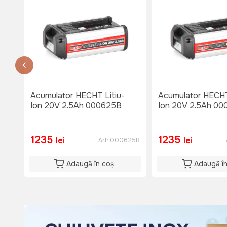
Du: 08:00-15:00
or.Causeni , str. 31 August 1
str. 31 August 1
тел. 060653777
Nu e disponibil
Lu-Vi: 08:00-18:00
Si: 08:00 - 15:00
Du: 08:00 - 15:00
Acumulator HECHT Litiu-
Acumulator HECHT
Ion 20V 2.5Ah 000625B
Ion 20V 2.5Ah 0
1235
1235
lei
lei
Art:
000625B
Adaugă în coș
Adaugă î