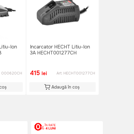
itiu-Ion
Incarcator HECHT Litiu-Ion
B
3A HECHT001277CH
415
lei
:
000620CH
Art:
HECHT001277CH
 coș
Adaugă în coș