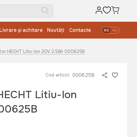
Livrare și achitare
Noutăți
Contacte
RO
RU
tor HECHT Litiu-Ion 20V 2.5Ah 000625B
000625B
Cod articol:
HECHT Litiu-Ion
000625B