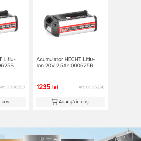
 Litiu-
Acumulator HECHT Litiu-
00625B
Ion 20V 2.5Ah 000625B
1235
lei
Art:
000625B
Art:
000625B
n coș
Adaugă în coș