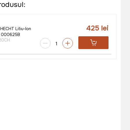
rodusul:
425 lei
 HECHT Litiu-Ion
 000625B
20CH