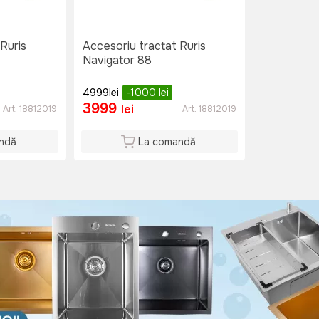
Ruris
Accesoriu tractat Ruris
Navigator 88
4999
lei
-1000
lei
3999
lei
Art:
18812019
Art:
18812019
ndă
La comandă