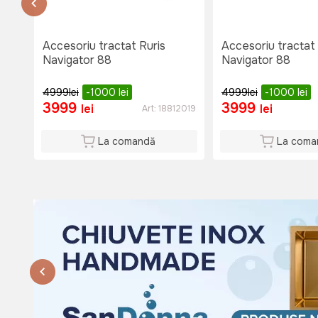
Nu e disponibil
Lu-Vi: 08:00-18:00
Si: 08:00 - 15:00
Accesoriu tractat Ruris
Accesoriu tractat 
Du: 08:00 - 15:00
Navigator 88
Navigator 88
4999
lei
-1000
lei
4999
lei
-1000
lei
3999
3999
lei
lei
Art:
18812019
La comandă
La coma