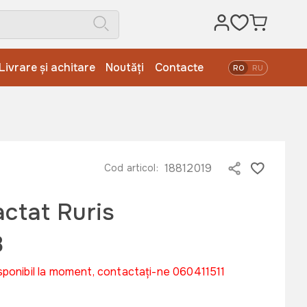
Livrare și achitare
Noutăți
Contacte
RO
RU
18812019
Cod articol:
actat Ruris
8
sponibil la moment, contactați-ne 060411511