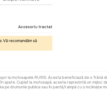
Accesoriu tractat
eale. Vă recomandăm să
șor la motosapele RURIS. Acesta beneficiază de o frână dubl
în spate. Cuplat la motosapă, acesta reprezintă un mijloc de
la pe drumurile publice sau în pantă/rampă cu o inclinație m