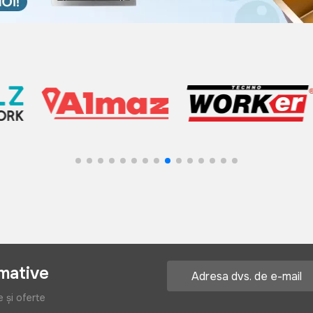
rmative
e și oferte