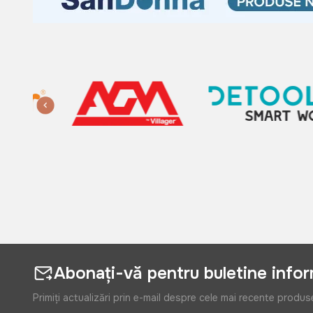
Abonați-vă pentru buletine info
Primiți actualizări prin e-mail despre cele mai recente produs