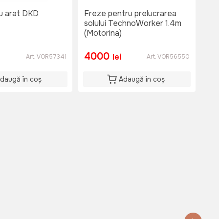
u arat DKD
Freze pentru prelucrarea
Fre
solului TechnoWorker 1.4m
sol
(Motorina)
(Mo
4000
2
lei
Art:
VOR57341
Art:
VOR56550
daugă în coș
Adaugă în coș