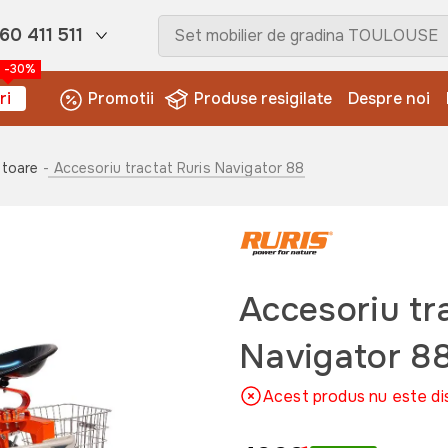
60 411 511
-30%
ri
Promotii
Produse resigilate
Despre noi
ltoare
- Accesoriu tractat Ruris Navigator 88
Accesoriu tr
Navigator 8
Acest produs nu este di