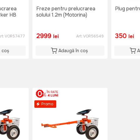
ucrarea
Freze pentru prelucrarea
Plug pentr
rker HB
solului 1.2m (Motorina)
2999
350
lei
lei
rt:
VOR57477
Art:
VOR56549
n coș
Adaugă în coș
A
Promo