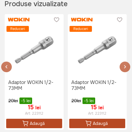
Produse vizualizate
Reduceri
Reduceri
Adaptor WOKIN 1/2-
Adaptor WOKIN 1/2-
73MM
73MM
20
lei
-5
lei
20
lei
-5
lei
15
15
lei
lei
Art:
223112
Art:
223112
Adaugă
Adaugă