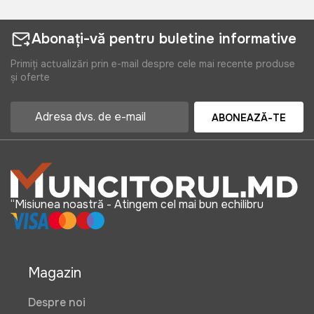
Abonați-vă pentru buletine informative
Primiți actualizări prin e-mail despre cele mai recente produse
și oferte
ABONEAZĂ-TE
“Misiunea noastră - Atingem cel mai bun echilibru
Magazin
Despre noi