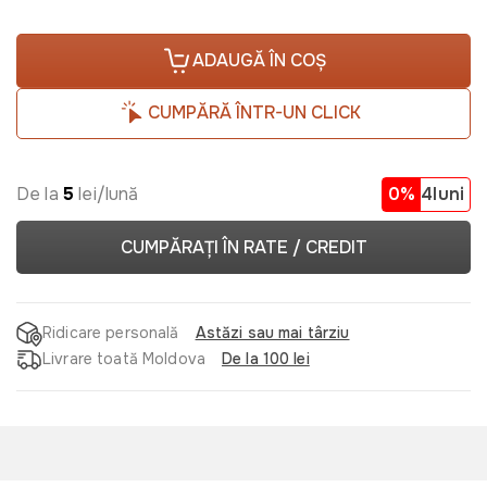
ADAUGĂ ÎN COȘ
CUMPĂRĂ ÎNTR-UN CLICK
De la
5
lei/lună
0%
4luni
CUMPĂRAȚI ÎN RATE / CREDIT
Ridicare personală
Astăzi sau mai târziu
Livrare toată Moldova
De la 100 lei