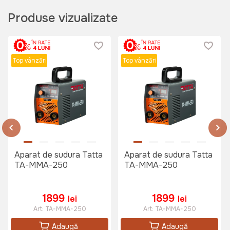
Produse vizualizate
263 lei
249 lei
Top vânzări
Top vânzări
Electrozi EZ ADRIA R 3.2*350
Art:
VOR58075
297 lei
269 lei
Aparat de sudura Tatta
Aparat de sudura Tatta
TA-MMA-250
TA-MMA-250
Ochelari sudura DIN16 Almaz
1899
1899
lei
lei
Art:
AZ-ES027
Art:
TA-MMA-250
Art:
TA-MMA-250
Adaugă
Adaugă