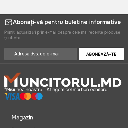
Abonați-vă pentru buletine informative
Primiți actualizări prin e-mail despre cele mai recente produse
și oferte
ABONEAZĂ-TE
“Misiunea noastră - Atingem cel mai bun echilibru
Magazin