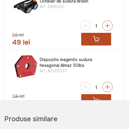
Ochelari de sudura Wokin
Art:
589000
55 lei
49 lei
Dispozitiv magentic sudura
hexagonal Almaz 50lbs
Art:
AZ-ES037
116 lei
61 lei
Produse similare
Masca de sudura cu reglaj automat
BY350F-ALOE Almaz