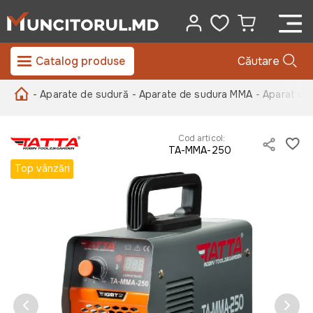
Catalog produse
Căutare
- Aparate de sudură
- Aparate de sudura MMA
- Aparat d
Cod articol:
TA-MMA-250
Top vânzări