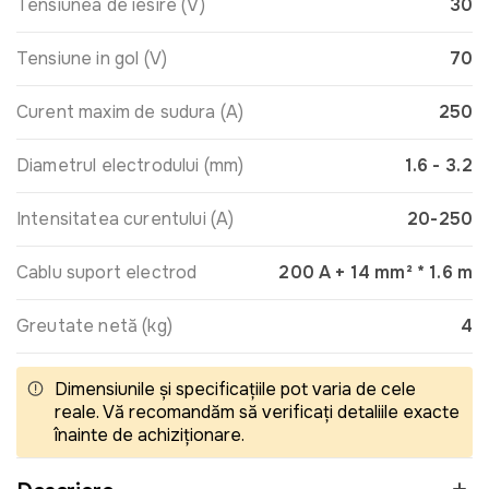
Tensiunea de iesire (V)
30
Tensiune in gol (V)
70
Curent maxim de sudura (A)
250
Diametrul electrodului (mm)
1.6 - 3.2
Intensitatea curentului (A)
20-250
Cablu suport electrod
200 A + 14 mm² * 1.6 m
Greutate netă (kg)
4
Dimensiunile și specificațiile pot varia de cele
reale. Vă recomandăm să verificați detaliile exacte
înainte de achiziționare.