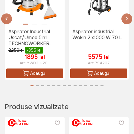
Aspirator Industrial
Aspirator industrial
Uscat/Umed 5in1
Wokin 2 x1000 W 70 L
TECHNOWORKER
MWD211-20L
2250
lei
-355
lei
1895
5575
lei
lei
Art:
MWD211-20L
Art:
794207
Adaugă
Adaugă
Produse vizualizate