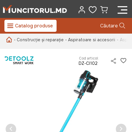
Catalog produse
Căutare
- Construcție și reparație
- Aspiratoare si accesorii
- Aspir
Cod articol:
DZ-CI102