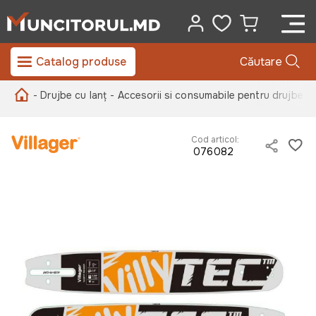
Catalog produse
Căutare
- Drujbe cu lanț
- Accesorii si consumabile pentru drujbe cu
Cod articol:
076082