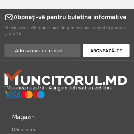
Abonați-vă pentru buletine informative
Primiți actualizări prin e-mail despre cele mai recente produse
și oferte
ABONEAZĂ-TE
“Misiunea noastră - Atingem cel mai bun echilibru
Magazin
Despre noi