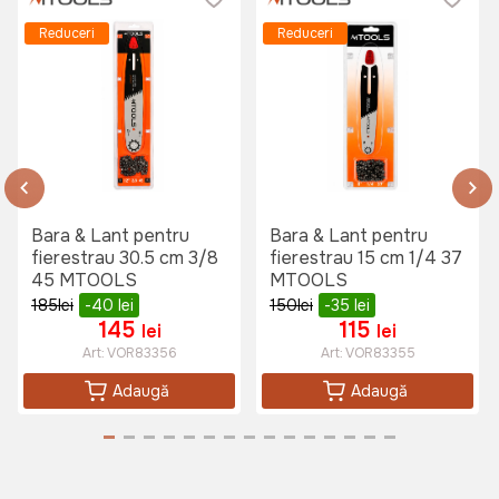
Reduceri
Reduceri
Bara & Lant pentru
Bara & Lant pentru
fierestrau 30.5 cm 3/8
fierestrau 15 cm 1/4 37
45 MTOOLS
MTOOLS
185
lei
-40
lei
150
lei
-35
lei
145
115
lei
lei
Art:
VOR83356
Art:
VOR83355
Adaugă
Adaugă