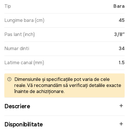
Tip
Bara
Lungime bara (cm)
45
Pas lant (inch)
3/8″
Numar dinti
34
Latime canal (mm)
1.5
Dimensiunile și specificațiile pot varia de cele
reale. Vă recomandăm să verificați detaliile exacte
înainte de achiziționare.
Descriere
Disponibilitate