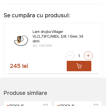
Se cumpăra cu produsul:
Lant drujba Villager
VLCL73FC/68DL 3/8, 1.5mm, 34
dinti
Art:
085486
245 lei
Produse similare