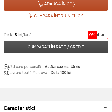
ADAUGĂ ÎN COȘ
CUMPĂRĂ ÎNTR-UN CLICK
De la
8
lei/lună
0%
4luni
CUMPĂRAȚI ÎN RATE / CREDIT
Ridicare personală
Astăzi sau mai târziu
Livrare toată Moldova
De la 100 lei
Caracteristici