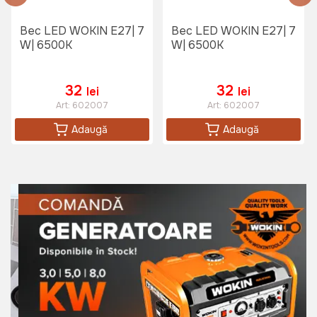
Bec LED WOKIN E27| 7
Bec LED WOKIN E27| 7
W| 6500K
W| 6500K
32
32
lei
lei
Art:
602007
Art:
602007
Adaugă
Adaugă