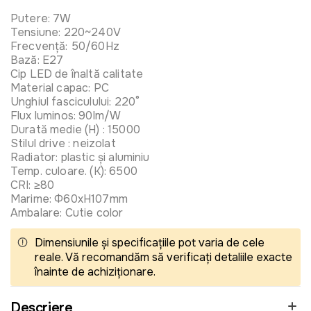
Putere: 7W
Tensiune: 220~240V
Frecvență: 50/60Hz
Bază: E27
Cip LED de înaltă calitate
Material capac: PC
Unghiul fasciculului: 220°
Flux luminos: 90lm/W
Durată medie (H) : 15000
Stilul drive : neizolat
Radiator: plastic și aluminiu
Temp. culoare. (K): 6500
CRI: ≥80
Marime: Ф60xH107mm
Ambalare: Cutie color
Dimensiunile și specificațiile pot varia de cele
reale. Vă recomandăm să verificați detaliile exacte
înainte de achiziționare.
Descriere