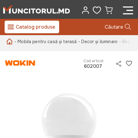
Catalog produse
Căutare
- Mobila pentru casă și terasă
- Decor și iluminare
- Bec LE
Cod articol:
602007