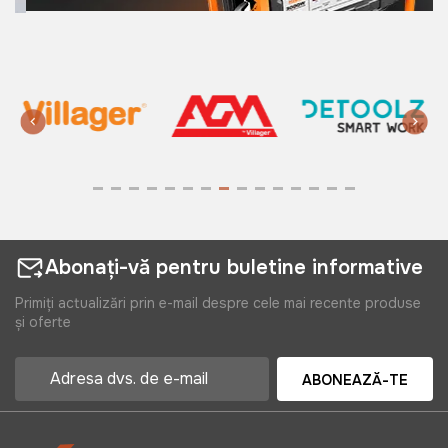
Abonați-vă pentru buletine informative
Primiți actualizări prin e-mail despre cele mai recente produse
și oferte
ABONEAZĂ-TE