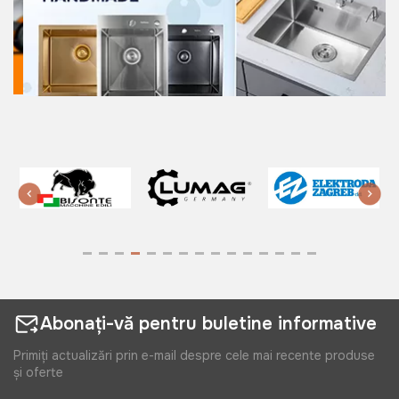
Abonați-vă pentru buletine informative
Primiți actualizări prin e-mail despre cele mai recente produse
și oferte