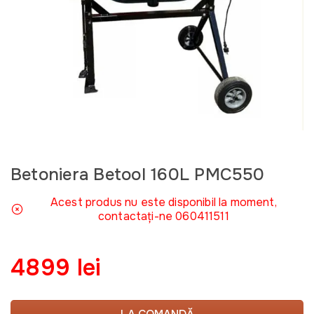
Betoniera Betool 160L PMC550
Acest produs nu este disponibil la moment,
contactați-ne 060411511
4899 lei