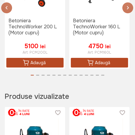
Troliu PRO 4T cu dinti dubli si
gralige duble
Art:
GF-2272
Betoniera
Betoniera
TechnoWorker 200 L
TechnoWorker 160 L
(Motor cupru)
(Motor cupru)
650 lei
5100
4750
lei
lei
Art:
PCM200L
Art:
PCM160L
Cizme de ploaie din cauciuc Wokin
Adaugă
Adaugă
PVC 42
Art:
453442
Produse vizualizate
199 lei