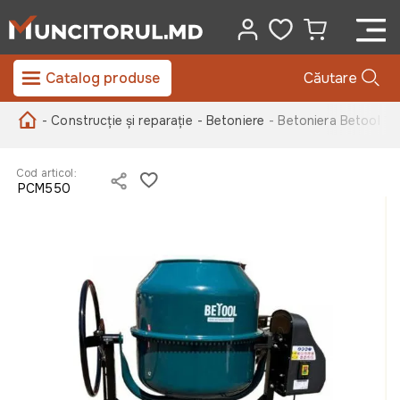
Catalog produse
Căutare
- Construcție și reparație
- Betoniere
- Betoniera Betool 
Cod articol:
PCM550