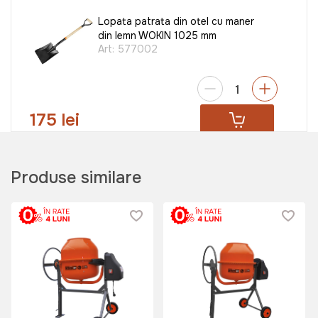
Lopata patrata din otel cu maner
din lemn WOKIN 1025 mm
Art:
577002
175 lei
Produse similare
Scara dreapta TechnoWorker 1x6
Art:
DLE106
695 lei
599 lei