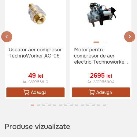
Uscator aer compresor
Motor pentru
TechnoWorker AG-06
compresor de aer
electric Technoworker
MV 50-100L
49
2695
lei
lei
Art:
VOR56910
Art:
VOR56904
Adaugă
Adaugă
Produse vizualizate