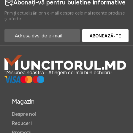
Abonați-vă pentru buletine informative
Primiți actualizări prin e-mail despre cele mai recente produse
și oferte
ABONEAZĂ-TE
“Misiunea noastră - Atingem cel mai bun echilibru
Magazin
Despre noi
Reduceri
Promotii