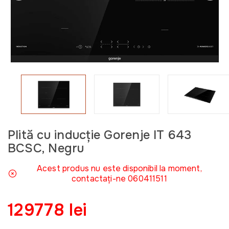
Plită cu inducție Gorenje IT 643
BCSC, Negru
Acest produs nu este disponibil la moment,
contactați-ne 060411511
129778 lei