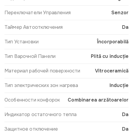
Переключатели Управления
Senzor
Таймер Автоотключения
Da
Тип Установки
Încorporabilă
Тип Варочной Панели
Plită cu inducție
Материал рабочей поверхности
Vitroceramică
Тип электрических зон нагрева
Inducție
Особенности конфорок
Combinarea arzătoarelor
Индикатор остаточного тепла
Da
Защитное отключение
Da