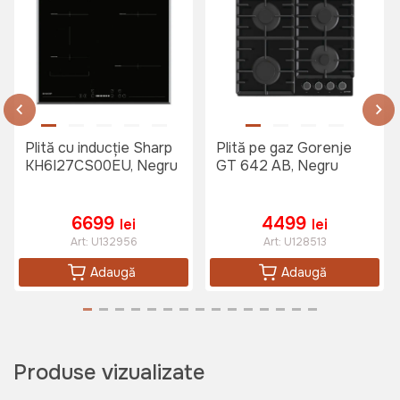
Plită cu inducție Sharp
Plită pe gaz Gorenje
KH6I27CS00EU, Negru
GT 642 AB, Negru
6699
4499
lei
lei
Art:
U132956
Art:
U128513
Adaugă
Adaugă
Produse vizualizate