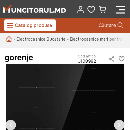
Catalog produse
Căutare
- Electrocasnice Bucătărie
- Electrocasnice mari pentru bu
Cod articol:
U108992